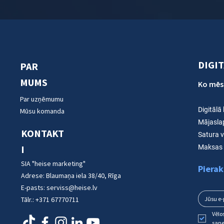
DIGI
PAR
MUMS
Ko mēs
Par uzņēmumu
Digitālā
Mūsu komanda
Mājasla
KONTAKT
Satura 
I
Maksas 
SIA "heise marketing"
Pierak
Adrese:
Blaumaņa iela 38/40, Rīga
E-pasts:
serviss@heise.lv
Tālr.:
+371 67770711
Vēlo
saņ