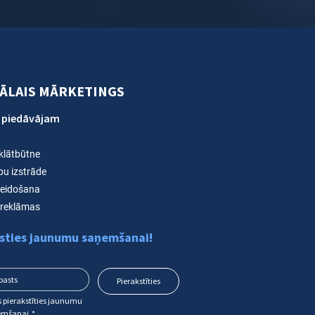
TĀLAIS MĀRKETINGS
 piedāvājam
 klātbūtne
pu izstrāde
veidošana
reklāmas
sties jaunumu saņemšanai!
Pierakstīties
s pierakstīties jaunumu 
emšanai
*