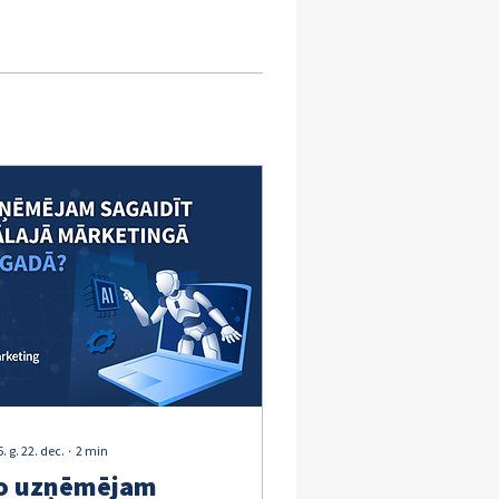
. g. 22. dec.
∙
2
min
o uzņēmējam