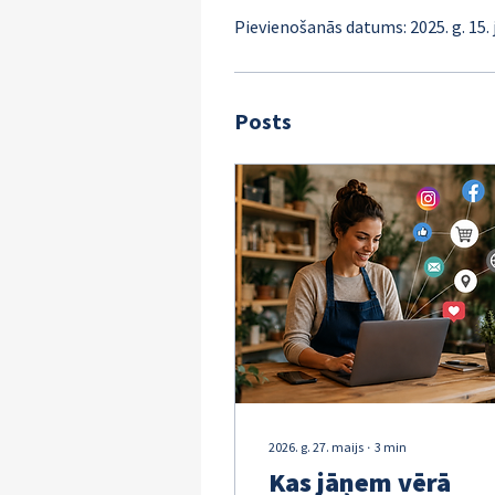
Pievienošanās datums: 2025. g. 15. 
Posts
2026. g. 27. maijs
∙
3
min
Kas jāņem vērā