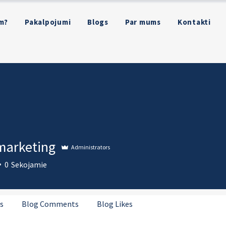
m?
Pakalpojumi
Blogs
Par mums
Kontakti
marketing
Administrators
0
Sekojamie
s
Blog Comments
Blog Likes