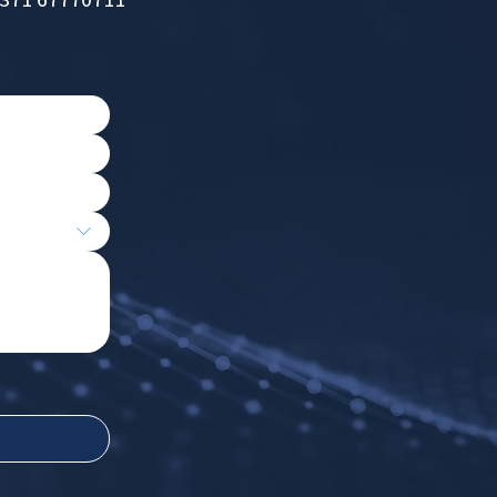
paņas, kā Meta...