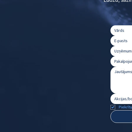
skaidrs:...
Pakalpoju
Piekrīt