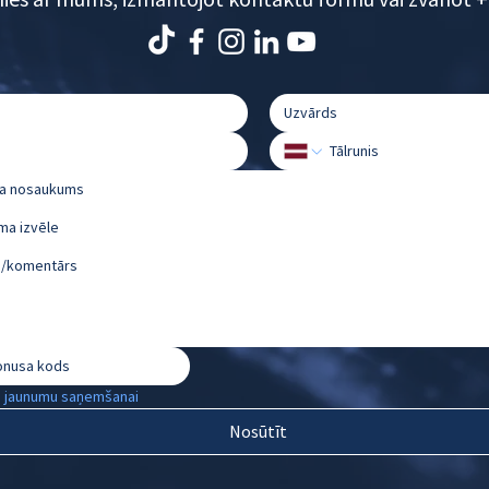
klasiskajām teksta...
kam
ma izvēle
u jaunumu saņemšanai
Nosūtīt