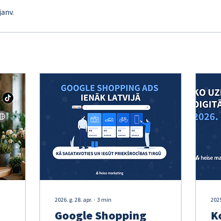
janv.
2026. g. 28. apr.
∙
3
min
2025
Google Shopping
K