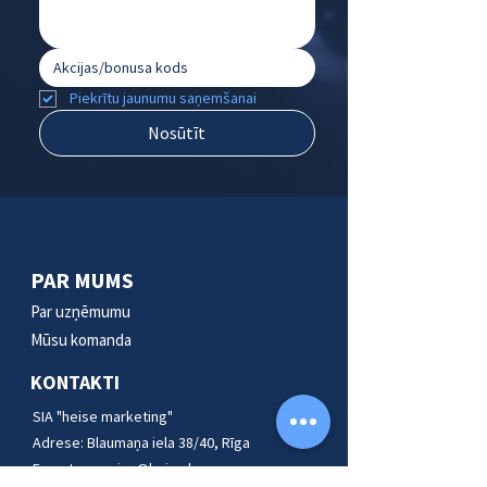
Piekrītu jaunumu saņemšanai
Nosūtīt
PAR MUMS
Par uzņēmumu
Mūsu komanda
KONTAKTI
SIA "heise marketing"
Adrese:
Blaumaņa iela 38/40, Rīga
E-pasts:
serviss@heise.lv