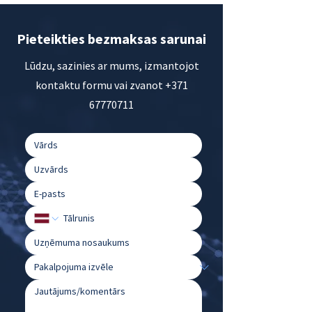
Pieteikties bezmaksas sarunai
Lūdzu, sazinies ar mums, izmantojot
kontaktu formu vai zvanot
+371
67770711