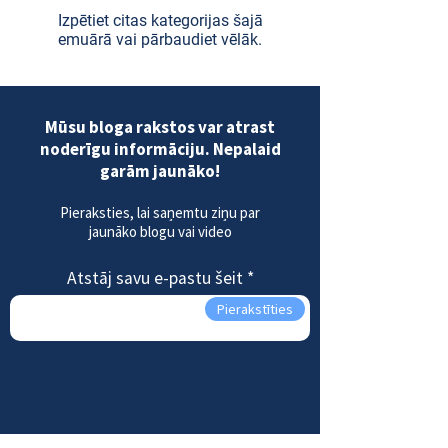
Izpētiet citas kategorijas šajā
emuārā vai pārbaudiet vēlāk.
Mūsu bloga rakstos var atrast
noderīgu informāciju. Nepalaid
garām jaunāko!
Pieraksties, lai saņemtu ziņu par
jaunāko blogu vai video
Atstāj savu e-pastu šeit
Pierakstīties