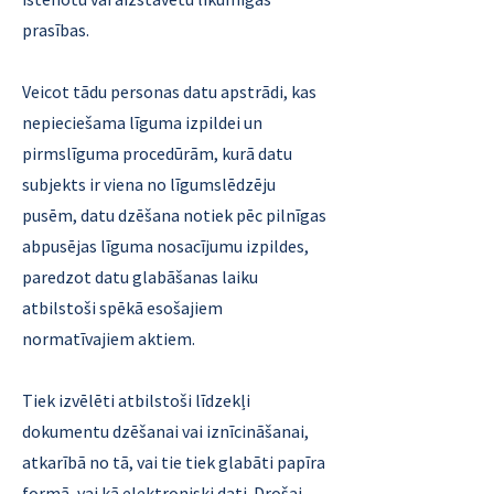
prasības.
Veicot tādu personas datu apstrādi, kas
nepieciešama līguma izpildei un
pirmslīguma procedūrām, kurā datu
subjekts ir viena no līgumslēdzēju
pusēm, datu dzēšana notiek pēc pilnīgas
abpusējas līguma nosacījumu izpildes,
paredzot datu glabāšanas laiku
atbilstoši spēkā esošajiem
normatīvajiem aktiem.
Tiek izvēlēti atbilstoši līdzekļi
dokumentu dzēšanai vai iznīcināšanai,
atkarībā no tā, vai tie tiek glabāti papīra
formā, vai kā elektroniski dati. Drošai