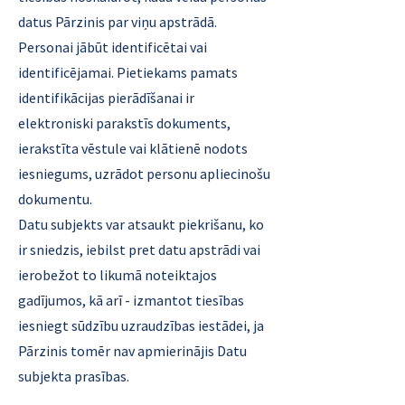
datus Pārzinis par viņu apstrādā.
Personai jābūt identificētai vai
identificējamai. Pietiekams pamats
identifikācijas pierādīšanai ir
elektroniski parakstīs dokuments,
ierakstīta vēstule vai klātienē nodots
iesniegums, uzrādot personu apliecinošu
dokumentu.
Datu subjekts var atsaukt piekrišanu, ko
ir sniedzis, iebilst pret datu apstrādi vai
ierobežot to likumā noteiktajos
gadījumos, kā arī - izmantot tiesības
iesniegt sūdzību uzraudzības iestādei, ja
Pārzinis tomēr nav apmierinājis Datu
subjekta prasības.