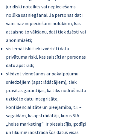
juridiski noteikts vai nepieciešams
nolūka sasniegšanai. Ja personas dati
vairs nav nepieciešami nolūkiem, kas
attaisno to vākšanu, dati tiek dzēsti vai
anonimizēti;
sistemātiski tiek izvērtēti datu
privātuma riski, kas saistīti ar personas
datu apstrādi;
slēdzot vienošanos ar pakalpojumu
sniedzējiem (apstrādātājiem), tiek
prasītas garantijas, ka tiks nodrošināta
uzticēto datu integritāte,
konfidencialitāte un pieejamība, t.i. –
sagaidām, ka apstrādātāji, kurus SIA
„heise marketing” ir piesaistījis, godīgi
un likumīgi apstrādā šos datus visās