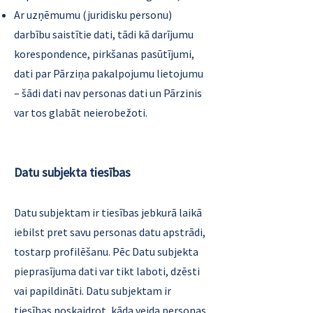
Ar uzņēmumu (juridisku personu)
darbību saistītie dati, tādi kā darījumu
korespondence, pirkšanas pasūtījumi,
dati par Pārziņa pakalpojumu lietojumu
– šādi dati nav personas dati un Pārzinis
var tos glabāt neierobežoti.
Datu subjekta tiesības
Datu subjektam ir tiesības jebkurā laikā
iebilst pret savu personas datu apstrādi,
tostarp profilēšanu. Pēc Datu subjekta
pieprasījuma dati var tikt laboti, dzēsti
vai papildināti. Datu subjektam ir
tiesības noskaidrot, kāda veida personas