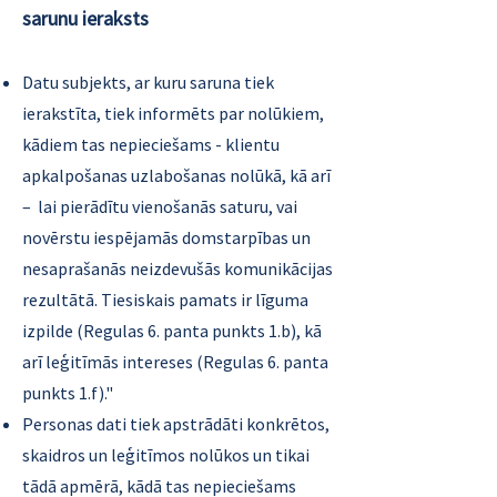
sarunu ieraksts
Datu subjekts, ar kuru saruna tiek
ierakstīta, tiek informēts par nolūkiem,
kādiem tas nepieciešams - klientu
apkalpošanas uzlabošanas nolūkā, kā arī
– lai pierādītu vienošanās saturu, vai
novērstu iespējamās domstarpības un
nesaprašanās neizdevušās komunikācijas
rezultātā. Tiesiskais pamats ir līguma
izpilde (Regulas 6. panta punkts 1.b), kā
arī leģitīmās intereses (Regulas 6. panta
punkts 1.f)."
Personas dati tiek apstrādāti konkrētos,
skaidros un leģitīmos nolūkos un tikai
tādā apmērā, kādā tas nepieciešams