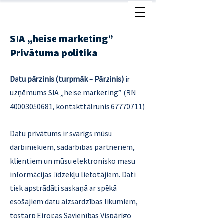
SIA „heise marketing”
Privātuma politika
Datu pārzinis (turpmāk – Pārzinis)
ir
uzņēmums SIA „heise marketing” (RN
40003050681
, kontakttālrunis
67770711)
.
Datu privātums ir svarīgs mūsu
darbiniekiem, sadarbības partneriem,
klientiem un mūsu elektronisko masu
informācijas līdzekļu lietotājiem. Dati
tiek apstrādāti saskaņā ar spēkā
esošajiem datu aizsardzības likumiem,
tostarp Eiropas Savienības Vispārīgo