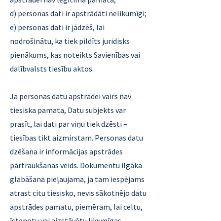
d) personas dati ir apstrādāti nelikumīgi;
e) personas dati ir jādzēš, lai
nodrošinātu, ka tiek pildīts juridisks
pienākums, kas noteikts Savienības vai
dalībvalsts tiesību aktos.
Ja personas datu apstrādei vairs nav
tiesiska pamata, Datu subjekts var
prasīt, lai dati par viņu tiek dzēsti –
tiesības tikt aizmirstam. Personas datu
dzēšana ir informācijas apstrādes
pārtraukšanas veids. Dokumentu ilgāka
glabāšana pieļaujama, ja tam iespējams
atrast citu tiesisko, nevis sākotnējo datu
apstrādes pamatu, piemēram, lai celtu,
īstenotu vai aizstāvētu likumīgas