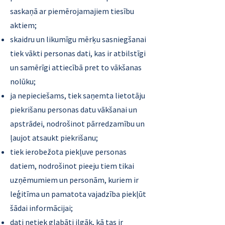
saskaņā ar piemērojamajiem tiesību
aktiem;
skaidru un likumīgu mērķu sasniegšanai
tiek vākti personas dati, kas ir atbilstīgi
un samērīgi attiecībā pret to vākšanas
nolūku;
ja nepieciešams, tiek saņemta lietotāju
piekrišanu personas datu vākšanai un
apstrādei, nodrošinot pārredzamību un
ļaujot atsaukt piekrišanu;
tiek ierobežota piekļuve personas
datiem, nodrošinot pieeju tiem tikai
uzņēmumiem un personām, kuriem ir
leģitīma un pamatota vajadzība piekļūt
šādai informācijai;
dati netiek glabāti ilgāk, kā tas ir