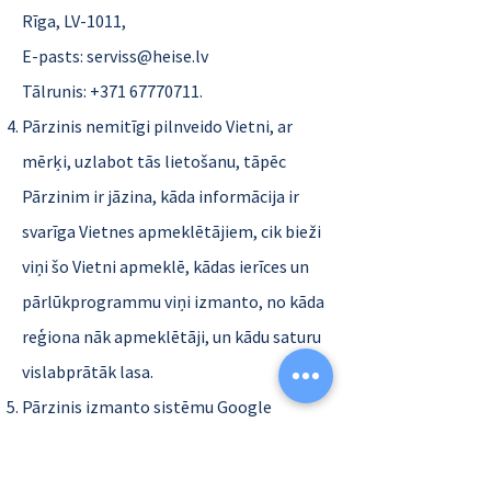
Rīga, LV-1011,
E-pasts: serviss@heise.lv
Tālrunis: +371 67770711.
Pārzinis nemitīgi pilnveido Vietni, ar
mērķi, uzlabot tās lietošanu, tāpēc
Pārzinim ir jāzina, kāda informācija ir
svarīga Vietnes apmeklētājiem, cik bieži
viņi šo Vietni apmeklē, kādas ierīces un
pārlūkprogrammu viņi izmanto, no kāda
reģiona nāk apmeklētāji, un kādu saturu
vislabprātāk lasa.
Pārzinis izmanto sistēmu Google
Analytics, kas ļauj Pārzinim analizēt, kā
apmeklētāji izmanto Vietni. Par to, kā