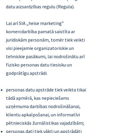
datu aizsardzības regulu (Regula).
Lai arī SIA „heise marketing”
komercdarbība pamatā saistīta ar
juridiskām personām, tomēr tiek veikti
visi pieejamie organizatoriskie un
tehniskie pasākumi, lai nodrošinātu arī
fizisko personas datu tiesisku un
godprātīgu apstrādi.
personas datu apstrāde tiek veikta tikai
tādā apmērā, kas nepieciešams
uzņēmuma darbības nodrošināšanai,
klientu apkalpošanai, un informatīvi
pētnieciskās žurnālistikas vajadzībām;
personas dati tiek vākti un apstrādāti