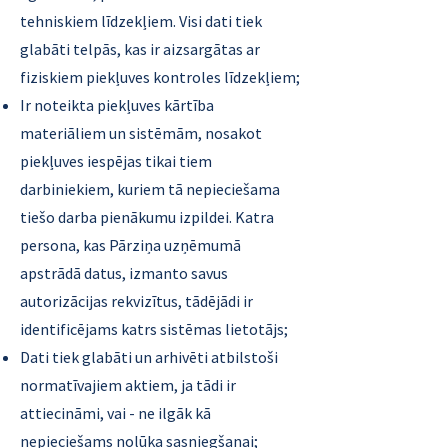
tehniskiem līdzekļiem. Visi dati tiek
glabāti telpās, kas ir aizsargātas ar
fiziskiem piekļuves kontroles līdzekļiem;
Ir noteikta piekļuves kārtība
materiāliem un sistēmām, nosakot
piekļuves iespējas tikai tiem
darbiniekiem, kuriem tā nepieciešama
tiešo darba pienākumu izpildei. Katra
persona, kas Pārziņa uzņēmumā
apstrādā datus, izmanto savus
autorizācijas rekvizītus, tādējādi ir
identificējams katrs sistēmas lietotājs;
Dati tiek glabāti un arhivēti atbilstoši
normatīvajiem aktiem, ja tādi ir
attiecināmi, vai - ne ilgāk kā
nepieciešams nolūka sasniegšanai;