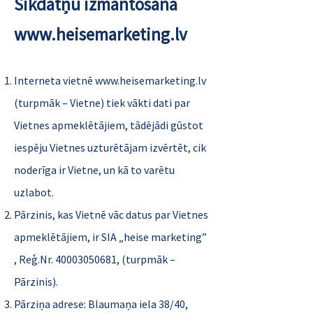
Sīkdatņu izmantošana
www.heisemarketing.lv
Interneta vietnē
www.heisemarketing.lv
(turpmāk – Vietne) tiek vākti dati par
Vietnes apmeklētājiem, tādējādi gūstot
iespēju Vietnes uzturētājam izvērtēt, cik
noderīga ir Vietne, un kā to varētu
uzlabot.
Pārzinis, kas Vietnē vāc datus par Vietnes
apmeklētājiem, ir SIA „heise marketing”
, Reģ.Nr.
40003050681
, (turpmāk –
Pārzinis).
Pārziņa adrese: Blaumaņa iela 38/40,