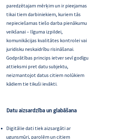
paredzētajam mērķim un ir pieejamas
tikai tiem darbiniekiem, kuriem tās
nepieciešamas tiešo darba pienākumu
veikšanai – līguma izpildei,
komunikācijas kvalitātes kontrolei vai
juridisku neskaidrību risināšanai.
Godprātības princips ietver sevī godīgu
attieksmi pret datu subjektu,
neizmantojot datus citiem nolūkiem
kādiem tie tikuši ievākti.
Datu aizsardzība un glabāšana
Digitālie dati tiek aizsargāti ar
ugunsmūri, parolēm un citiem