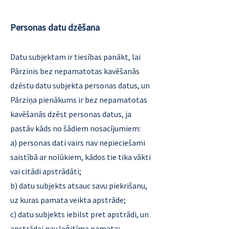
Personas datu dzēšana
Datu subjektam ir tiesības panākt, lai
Pārzinis bez nepamatotas kavēšanās
dzēstu datu subjekta personas datus, un
Pārziņa pienākums ir bez nepamatotas
kavēšanās dzēst personas datus, ja
pastāv kāds no šādiem nosacījumiem:
a) personas dati vairs nav nepieciešami
saistībā ar nolūkiem, kādos tie tika vākti
vai citādi apstrādāti;
b) datu subjekts atsauc savu piekrišanu,
uz kuras pamata veikta apstrāde;
c) datu subjekts iebilst pret apstrādi, un
apstrādei nav leģitīma pamata;