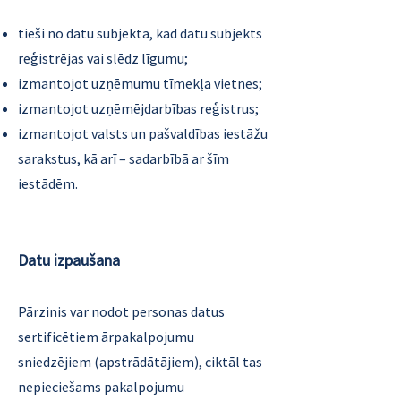
tieši no datu subjekta, kad datu subjekts
reģistrējas vai slēdz līgumu;
izmantojot uzņēmumu tīmekļa vietnes;
izmantojot uzņēmējdarbības reģistrus;
izmantojot valsts un pašvaldības iestāžu
sarakstus, kā arī – sadarbībā ar šīm
iestādēm.
Datu izpaušana
Pārzinis var nodot personas datus
sertificētiem ārpakalpojumu
sniedzējiem (apstrādātājiem), ciktāl tas
nepieciešams pakalpojumu