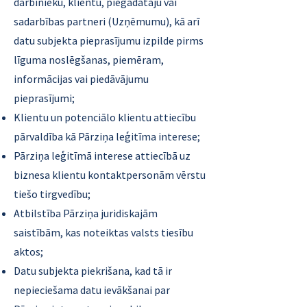
darbinieku, klientu, piegādātāju vai
sadarbības partneri (Uzņēmumu), kā arī
datu subjekta pieprasījumu izpilde pirms
līguma noslēgšanas, piemēram,
informācijas vai piedāvājumu
pieprasījumi;
Klientu un potenciālo klientu attiecību
pārvaldība kā Pārziņa leģitīma interese;
Pārziņa leģitīmā interese attiecībā uz
biznesa klientu kontaktpersonām vērstu
tiešo tirgvedību;
Atbilstība Pārziņa juridiskajām
saistībām, kas noteiktas valsts tiesību
aktos;
Datu subjekta piekrišana, kad tā ir
nepieciešama datu ievākšanai par