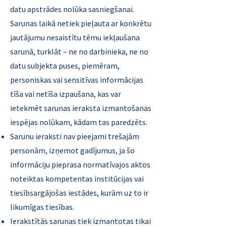
datu apstrādes nolūka sasniegšanai.
Sarunas laikā netiek pieļauta ar konkrētu
jautājumu nesaistītu tēmu iekļaušana
sarunā, turklāt – ne no darbinieka, ne no
datu subjekta puses, piemēram,
personiskas vai sensitīvas informācijas
tīša vai netīša izpaušana, kas var
ietekmēt sarunas ieraksta izmantošanas
iespējas nolūkam, kādam tas paredzēts.
Sarunu ieraksti nav pieejami trešajām
personām, izņemot gadījumus, ja šo
informāciju pieprasa normatīvajos aktos
noteiktas kompetentas institūcijas vai
tiesībsargājošas iestādes, kurām uz to ir
likumīgas tiesības.
Ierakstītās sarunas tiek izmantotas tikai