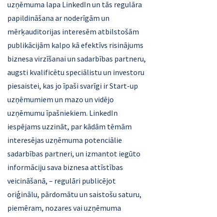
uzņēmuma lapa LinkedIn un tās regulāra
papildināšana ar noderīgām un
mērķauditorijas interesēm atbilstošām
publikācijām kalpo kā efektīvs risinājums
biznesa virzīšanai un sadarbības partneru,
augsti kvalificētu speciālistu un investoru
piesaistei, kas jo īpaši svarīgi ir Start-up
uzņēmumiem un mazo un vidējo
uzņēmumu īpašniekiem. LinkedIn
iespējams uzzināt, par kādām tēmām
interesējas uzņēmuma potenciālie
sadarbības partneri, un izmantot iegūto
informāciju sava biznesa attīstības
veicināšanā, – regulāri publicējot
oriģinālu, pārdomātu un saistošu saturu,
piemēram, nozares vai uzņēmuma