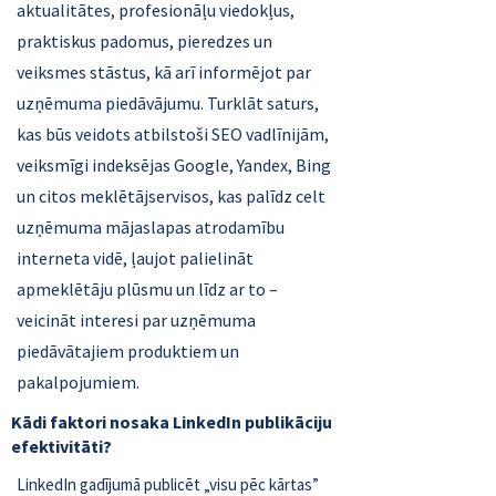
aktualitātes, profesionāļu viedokļus,
praktiskus padomus, pieredzes un
veiksmes stāstus, kā arī informējot par
uzņēmuma piedāvājumu. Turklāt saturs,
kas būs veidots atbilstoši SEO vadlīnijām,
veiksmīgi indeksējas Google, Yandex, Bing
un citos meklētājservisos, kas palīdz celt
uzņēmuma mājaslapas atrodamību
interneta vidē, ļaujot palielināt
apmeklētāju plūsmu un līdz ar to –
veicināt interesi par uzņēmuma
piedāvātajiem produktiem un
pakalpojumiem.
Kādi faktori nosaka LinkedIn publikāciju
efektivitāti?
LinkedIn gadījumā publicēt „visu pēc kārtas”