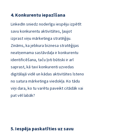
4. Konkurentu iepazīšana
LinkedIn sniedz noderīgu iespēju izpētīt
savu konkurentu aktivitātes, ļaujot
izprast viņu mārketinga stratēģiju.
Zināms, ka jebkura biznesa stratēģijas
neatņemama sastāvdaļa ir konkurentu
identificēšana, taču ļoti būtiski ir arī
saprast, kā tavi konkurenti uzvedas
digitālajā vidē un kādas aktivitātes īsteno
no satura mārketinga viedokļa. Ko tādu
viņi dara, ko tu varētu paveikt citādāk vai
pat vēl labāk?
5. Iespēja paskatīties uz savu