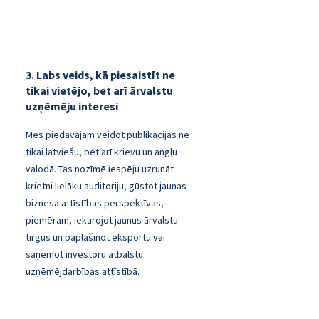
3. Labs veids, kā piesaistīt ne
tikai vietējo, bet arī ārvalstu
uzņēmēju interesi
Mēs piedāvājam veidot publikācijas ne
tikai latviešu, bet arī krievu un angļu
valodā. Tas nozīmē iespēju uzrunāt
krietni lielāku auditoriju, gūstot jaunas
biznesa attīstības perspektīvas,
piemēram, iekarojot jaunus ārvalstu
tirgus un paplašinot eksportu vai
saņemot investoru atbalstu
uzņēmējdarbības attīstībā.