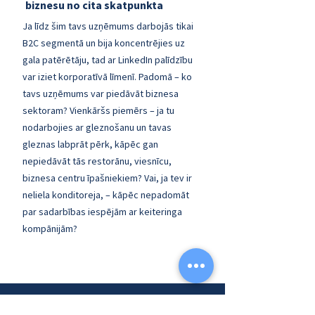
biznesu no cita skatpunkta
Ja līdz šim tavs uzņēmums darbojās tikai
B2C segmentā un bija koncentrējies uz
gala patērētāju, tad ar LinkedIn palīdzību
var iziet korporatīvā līmenī. Padomā – ko
tavs uzņēmums var piedāvāt biznesa
sektoram? Vienkāršs piemērs – ja tu
nodarbojies ar gleznošanu un tavas
gleznas labprāt pērk, kāpēc gan
nepiedāvāt tās restorānu, viesnīcu,
biznesa centru īpašniekiem? Vai, ja tev ir
neliela konditoreja, – kāpēc nepadomāt
par sadarbības iespējām ar keiteringa
kompānijām?
Kas ietilpst pakalpojumā?