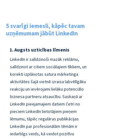
5 svarīgi iemesli, kāpēc tavam
uzņēmumam jābūt LinkedIn
1. Augsts uzticības līmenis
LinkedIn ir salīdzinoši mazāk reklāmu,
salīdzinot ar citiem sociālajiem tīkliem, un
korekti izplānotas satura mārketinga
aktivitātes šajā vietnē izraisa labvēlīgāku
reakciju un ievērojami lielāku potenciālo
biznesa partneru atsaucību. Saskaņā ar
LinkedIn pieejamajiem datiem četri no
pieciem LinkedIn lietotājiem pieņem
lēmumu, tāpēc regulāras publikācijas
LinkedIn par profesionālām tēmām ir
iedarbīgs veids, kā veidot pozitīvu