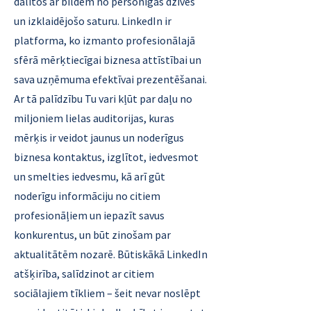
dalītos ar bildēm no personīgās dzīves
un izklaidējošo saturu. LinkedIn ir
platforma, ko izmanto profesionālajā
sfērā mērķtiecīgai biznesa attīstībai un
sava uzņēmuma efektīvai prezentēšanai.
Ar tā palīdzību Tu vari kļūt par daļu no
miljoniem lielas auditorijas, kuras
mērķis ir veidot jaunus un noderīgus
biznesa kontaktus, izglītot, iedvesmot
un smelties iedvesmu, kā arī gūt
noderīgu informāciju no citiem
profesionāļiem un iepazīt savus
konkurentus, un būt zinošam par
aktualitātēm nozarē. Būtiskākā LinkedIn
atšķirība, salīdzinot ar citiem
sociālajiem tīkliem – šeit nevar noslēpt