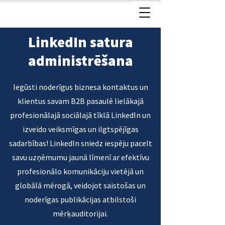
LinkedIn satura
administrēšana
Iegūsti noderīgus biznesa kontaktus un
klientus savam B2B pasaulē lielākajā
profesionālajā sociālajā tīklā LinkedIn un
izveido veiksmīgas un ilgtspējīgas
sadarbības! LinkedIn sniedz iespēju pacelt
savu uzņēmumu jaunā līmenī ar efektīvu
profesionālo komunikāciju vietējā un
globālā mērogā, veidojot saistošas un
noderīgas publikācijas atbilstoši
mērķauditorijai.