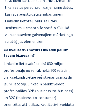
savu identitāti. LinkedIn drīkst izmantot
tikai reālus personu un uzņēmumu datus,
kas rada augstu uzticamības līmeni
LinkedIn lietotāju vidū. Teju 94%
uzņēmumu izmanto šo sociālo tīklu kā
vienu no saviem galvenajiem mārketinga
stratēģijas elementiem.
Kā kvalitatīvs saturs LinkedIn palīdz
tavam biznesam?
LinkedIn lieto vairāk nekā 630 miljoni
profesionāļu no vairāk nekā 200 valstīm,
un ik sekundi vietnē reģistrējas vismaz divi
jauni lietotāji. LinkedIn palīdz veidot
profesionālas B2B (business-to-business)
un B2C (business-to-consumer)
orientētas attiecības. Kvalitatīvi izveidota