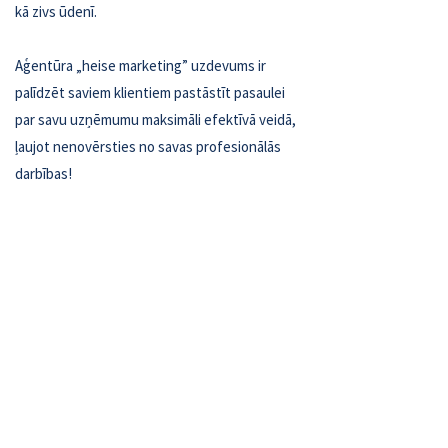
kā zivs ūdenī.
Aģentūra „heise marketing” uzdevums ir
palīdzēt saviem klientiem pastāstīt pasaulei
par savu uzņēmumu maksimāli efektīvā veidā,
ļaujot nenovērsties no savas profesionālās
darbības!