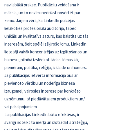
nav labākā prakse. Publikāciju veidošana ir
māksla, un to nozīmi nedrīkst novērtēt par
zemu. Jāņem vērā, ka LinkedIn pulcējas
lielākoties profesionālā auditorija, tāpēc
unikāls un kvalitatīvs saturs, kas balstīts uz tās
interesēm, šeit spēlē izšķirošo lomu. LinkedIn
lietotāji vairāk koncentrējas uz izglītošanos un
biznesu, pilnībā izslēdzot tādas tēmas kā,
piemēram, politika, reliģija, izklaide un humors.
Ja publikācijās ietvertā informācija būs ar
pievienoto vērtību un noderīga biznesa
izaugsmei, vairosies interese par konkrēto
uzņēmumu, tā piedāvātajiem produktiem un/
vai pakalpojumiem.
Lai publikācijas LinkedIn būtu efektīvas, ir
svarīgi noteikt to mērķi un izstrādāt stratēģiju,