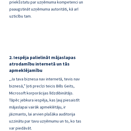
priekšstatu par uzņēmuma kompetenci un
paaugstināt uzņēmuma autoritāti, kā arī
uzticību tam.
2. Iespēja palielināt mājaslapas
atrodamību internetā un tās
apmeklējamību
„Ja tava biznesa nav internetā, tevis nav
biznesā,” ļoti precīzi teicis Bills Geits,
Microsoft korporācijas līdzdibinātājs.
Tāpēc jebkura iespēja, kas ļauj piesaistīt
mājaslapai vairāk apmeklētāju, ir
jāizmanto, lai arvien plašāka auditorija
uzzinātu par tavu uzņēmumu un to, ko tas
var piedāvāt.