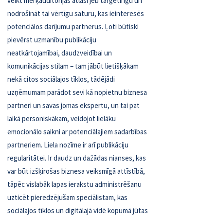
veikt mērķauditorijas atlasi jeb tārgetingu un
nodrošināt tai vērtīgu saturu, kas ieinteresēs
potenciālos darījumu partnerus. Ļoti būtiski
pievērst uzmanību publikāciju
neatkārtojamībai, daudzveidībai un
komunikācijas stilam – tam jābūt lietišķākam
nekā citos sociālajos tīklos, tādējādi
uzņēmumam parādot sevi kā nopietnu biznesa
partneri un savas jomas ekspertu, un tai pat
laikā personiskākam, veidojot lielāku
emocionālo saikni ar potenciālajiem sadarbības
partneriem. Liela nozīme ir arī publikāciju
regularitātei. Ir daudz un dažādas nianses, kas
var būt izšķirošas biznesa veiksmīgā attīstībā,
tāpēc vislabāk lapas ierakstu administrēšanu
uzticēt pieredzējušam speciālistam, kas
sociālajos tīklos un digitālajā vidē kopumā jūtas