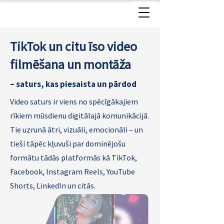
TikTok un citu īso video
filmēšana un montāža
– saturs, kas piesaista un pārdod
Video saturs ir viens no spēcīgākajiem
rīkiem mūsdienu digitālajā komunikācijā.
Tie uzrunā ātri, vizuāli, emocionāli – un
tieši tāpēc kļuvuši par dominējošu
formātu tādās platformās kā TikTok,
Facebook, Instagram Reels, YouTube
Shorts, LinkedIn un citās.