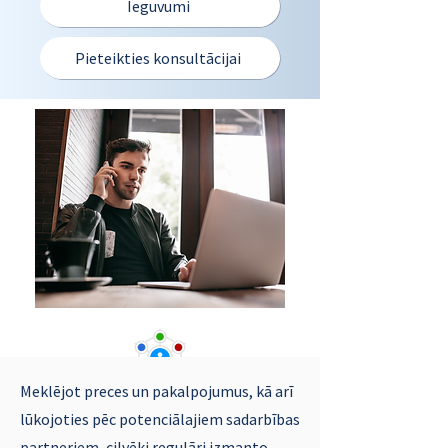
Ieguvumi
Pieteikties konsultācijai
Meklējot preces un pakalpojumus, kā arī
Biznesa profili heise marketing
lūkojoties pēc potenciālajiem sadarbības
mediju tīklā
partneriem, cilvēki regulāri izmanto