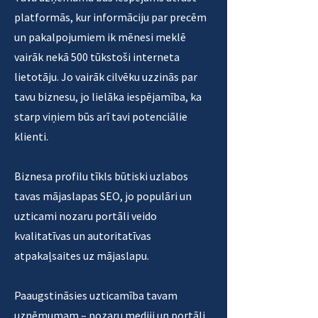
nozari un apakšnozarēm.
platformās, kur informāciju par precēm
Building.lv atrodama aktuālā
un pakalpojumiem ik mēnesi meklē
informācija par dažādām
vairāk nekā 500 tūkstoši interneta
būvniecības apakšnozarēm, kā arī
lietotāju. Jo vairāk cilvēku uzzinās par
pieejams Latvijā lielākais nozares
tavu biznesu, jo lielāka iespējamība, ka
forums, kurā ik dienu aktīvi norit
starp viņiem būs arī tavi potenciālie
gan būvniecības entuziastu, gan
klienti.
profesionāļu diskusijas;
kā arī
eksporta nozares portālā
Biznesa profilu tīkls būtiski uzlabos
BalticExport.com
, kur pieejama plaša
tavas mājaslapas SEO, jo populāri un
datubāze ar Baltijas eksportējošajiem
uzticami nozaru portāli veido
uzņēmumiem, kā arī uzņēmējdarbību
kvalitatīvas un autoritatīvas
atbalstošajām organizācijām un
atpakaļsaites uz mājaslapu.
sadarbības partneriem visā pasaulē.
Visaigimenei.lv
Paaugstināsies uzticamība tavam
Firmas.lv
uzņēmumam – nozaru mediji un portāli