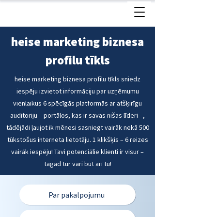
heise marketing biznesa
profilu tīkls
heise marketing biznesa profilu tīkls sniedz
iespēju izvietot informāciju par uzņēmumu
vienlaikus 6 spēcīgās platformās ar atšķirīgu
auditoriju – portālos, kas ir savas nišas līderi –,
tādējādi ļaujot ik mēnesi sasniegt vairāk nekā 500
tūkstošus interneta lietotāju. 1 klikšķis – 6 reizes
vairāk iespēju! Tavi potenciālie klienti ir visur –
tagad tur vari būt arī tu!
Par pakalpojumu