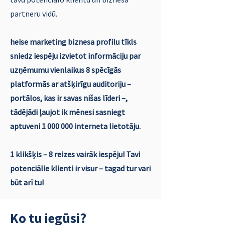
partneru vidū.
heise marketing biznesa profilu tīkls
sniedz iespēju izvietot informāciju par
uzņēmumu vienlaikus 8 spēcīgās
platformās ar atšķirīgu auditoriju –
portālos, kas ir savas nišas līderi –,
tādējādi ļaujot ik mēnesi sasniegt
aptuveni
1 000 000
interneta lietotāju.
1 klikšķis – 8 reizes vairāk iespēju! Tavi
potenciālie klienti ir visur – tagad tur vari
būt arī tu!
Ko tu iegūsi?