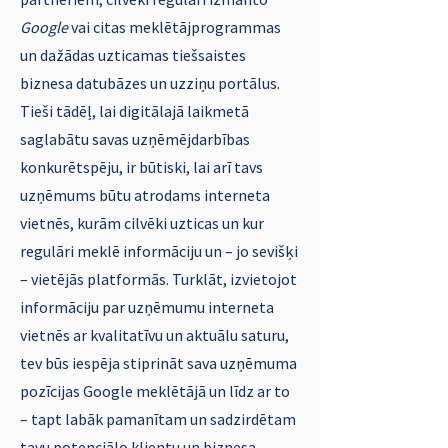
Digitālās vides nozīme uzņēmējdarbībā
Google
vai citas meklētājprogrammas
strauji pieaug: internetam mūsdienās ir
un dažādas uzticamas tiešsaistes
būtiska loma uzņēmumu, īpaši mazo un
biznesa datubāzes un uzziņu portālus.
vidējo, atpazīstamības un uzticamības
Tieši tādēļ, lai digitālajā laikmetā
veicināšanā, tāpēc parūpēties par maksimālu
saglabātu savas uzņēmējdarbības
uzņēmuma klātesamību un vienkāršu
konkurētspēju, ir būtiski, lai arī tavs
atrodamību internetā ir ārkārtīgi svarīgi
uzņēmums būtu atrodams interneta
biznesa izaugsmei un stabilitātei.
vietnēs, kurām cilvēki uzticas un kur
regulāri meklē informāciju un – jo sevišķi
– vietējās platformās. Turklāt, izvietojot
informāciju par uzņēmumu interneta
vietnēs ar kvalitatīvu un aktuālu saturu,
tev būs iespēja stiprināt sava uzņēmuma
pozīcijas Google meklētājā un līdz ar to
– tapt labāk pamanītam un sadzirdētam
tavu potenciālo klientu un biznesa