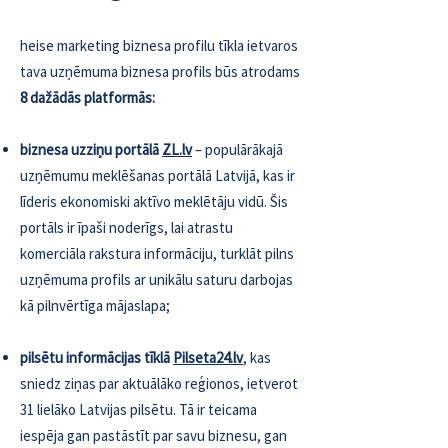
heise marketing biznesa profilu tīkla ietvaros
tava uzņēmuma biznesa profils būs atrodams
8 dažādās platformās:
biznesa uzziņu portālā
ZL.lv
– populārākajā
uzņēmumu meklēšanas portālā Latvijā, kas ir
līderis ekonomiski aktīvo meklētāju vidū. Šis
portāls ir īpaši noderīgs, lai atrastu
komerciāla rakstura informāciju, turklāt pilns
uzņēmuma profils ar unikālu saturu darbojas
kā pilnvērtīga mājaslapa;
​pilsētu informācijas tīklā
Pilseta24.lv
, kas
sniedz ziņas par aktuālāko reģionos, ietverot
31 lielāko Latvijas pilsētu. Tā ir teicama
iespēja gan pastāstīt par savu biznesu, gan