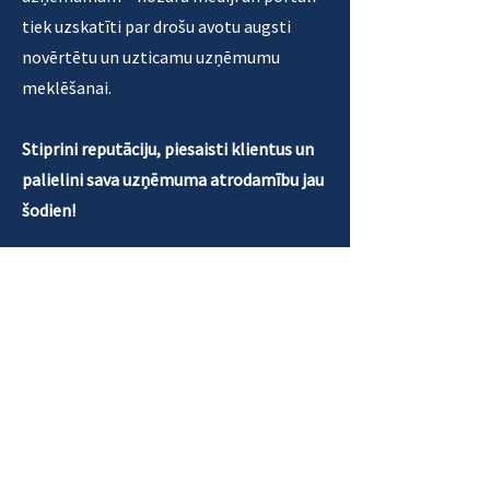
tiek uzskatīti par drošu avotu augsti
novērtētu un uzticamu uzņēmumu
meklēšanai.
Stiprini reputāciju, piesaisti klientus un
palielini sava uzņēmuma atrodamību jau
šodien!