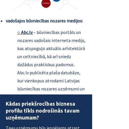
vadošajos būvniecības nozares medijos:
○ Abc.lv
– būvniecības portāls un
nozares vadošais interneta medijs,
kas atspoguļo aktuālo arhitektūrā
un celtniecībā, kā arī sniedz
dažādus praktiskus padomus.
Abc.lv publicēta plaša datubāze,
kur vienkopus atrodami Latvijas
būvniecības nozares uzņēmumi un
sertificētie speciālisti,
Kādas priekšrocības biznesa
○ Building.lv
– Latvijas būvniecības
profilu tīkls nodrošinās tavam
portāls, kas būs noderīgs visiem,
uzņēmumam?
kas interesējas par būvniecības
Tavu uzņēmumu būs iespējams atrast