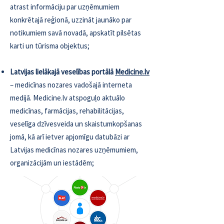
atrast informāciju par uzņēmumiem
konkrētajā reģionā, uzzināt jaunāko par
notikumiem savā novadā, apskatīt pilsētas
karti un tūrisma objektus;
​Latvijas lielākajā veselības portālā
Medicine.lv
– medicīnas nozares vadošajā interneta
medijā. Medicine.lv atspoguļo aktuālo
medicīnas, farmācijas, rehabilitācijas,
veselīga dzīvesveida un skaistumkopšanas
jomā, kā arī ietver apjomīgu datubāzi ar
Latvijas medicīnas nozares uzņēmumiem,
organizācijām un iestādēm;