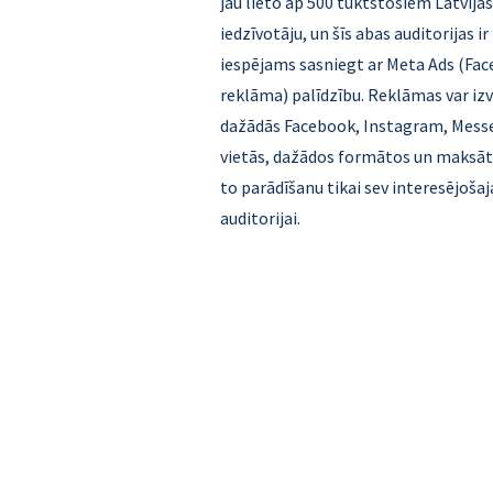
jau lieto ap 500 tūktstošiem Latvijas
iedzīvotāju, un šīs abas auditorijas ir
iespējams sasniegt ar Meta Ads (Fa
reklāma) palīdzību. Reklāmas var iz
dažādās Facebook, Instagram, Mess
vietās, dažādos formātos un maksāt
to parādīšanu tikai sev interesējošaj
auditorijai.