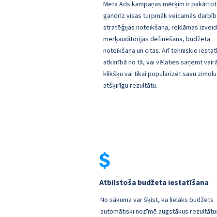
Meta Ads kampaņas mērķim ir pakārtot
gandrīz visas turpmāk veicamās darbīb
stratēģijas noteikšana, reklāmas izveid
mērķauditorijas definēšana, budžeta
noteikšana un citas. Arī tehniskie iestat
atkarībā no tā, vai vēlaties saņemt vair
klikšķu vai tikai popularizēt savu zīmol
atšķirīgu rezultātu.
Atbilstoša budžeta iestatīšana
No sākuma var šķist, ka lielāks budžets
automātiski nozīmē augstākus rezultātu