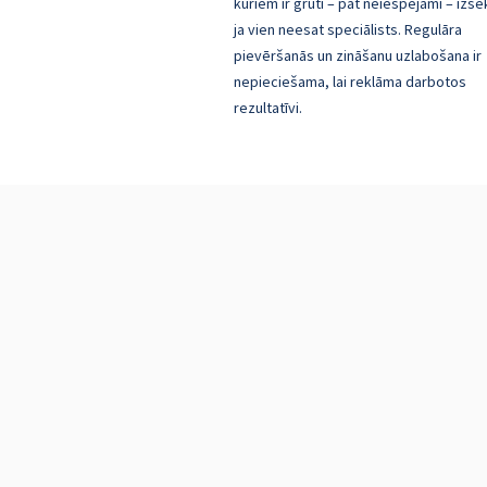
kuriem ir grūti – pat neiespējami – izse
ja vien neesat speciālists. Regulāra
pievēršanās un zināšanu uzlabošana ir
nepieciešama, lai reklāma darbotos
rezultatīvi.