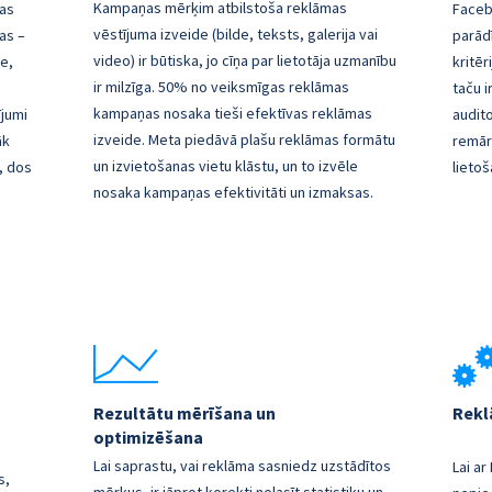
Kampaņas mērķim atbilstoša reklāmas
as
Faceb
vēstījuma izveide (bilde, teksts, galerija vai
as –
parād
video) ir būtiska, jo cīņa par lietotāja uzmanību
e,
kritēr
ir milzīga. 50% no veiksmīgas reklāmas
taču i
kampaņas nosaka tieši efektīvas reklāmas
ījumi
audito
izveide. Meta piedāvā plašu reklāmas formātu
āk
remārk
un izvietošanas vietu klāstu, un to izvēle
u, dos
lietoš
nosaka kampaņas efektivitāti un izmaksas.
Rezultātu mērīšana un
Rekl
optimizēšana
Lai saprastu, vai reklāma sasniedz uzstādītos
Lai ar
s,