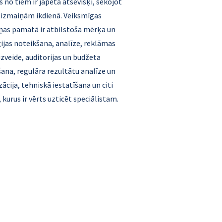
s no tiem ir jāpēta atsevišķi, sekojot
o izmaiņām ikdienā. Veiksmīgas
as pamatā ir atbilstoša mērķa un
ijas noteikšana, analīze, reklāmas
izveide, auditorijas un budžeta
ana, regulāra rezultātu analīze un
ācija, tehniskā iestatīšana un citi
, kurus ir vērts uzticēt speciālistam.