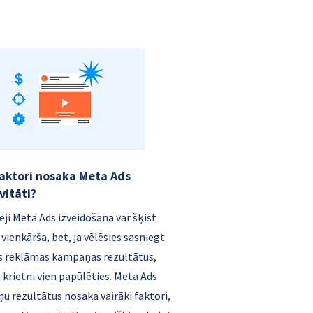
faktori nosaka Meta Ads
vitāti?
ji Meta Ads izveidošana var šķist
 vienkārša, bet, ja vēlēsies sasniegt
s reklāmas kampaņas rezultātus,
 krietni vien papūlēties. Meta Ads
 rezultātus nosaka vairāki faktori,