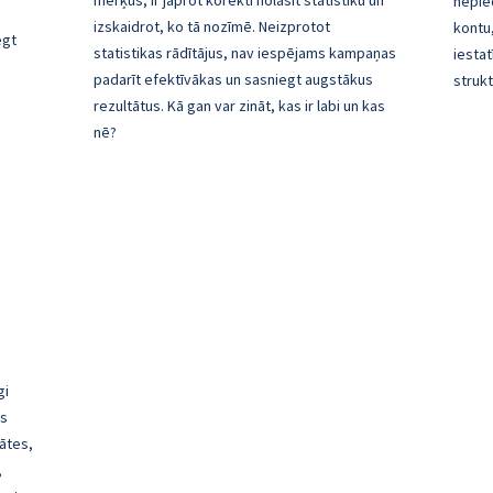
mērķus, ir jāprot korekti nolasīt statistiku un
nepie
izskaidrot, ko tā nozīmē. Neizprotot
kontu
egt
statistikas rādītājus, nav iespējams kampaņas
iestat
padarīt efektīvākas un sasniegt augstākus
struk
rezultātus. Kā gan var zināt, kas ir labi un kas
nē?
gi
as
tātes,
,