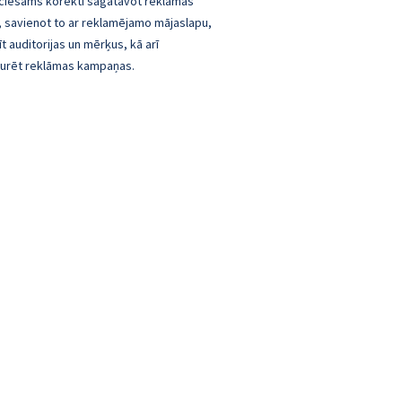
ciešams korekti sagatavot reklāmas
, savienot to ar reklamējamo mājaslapu,
īt auditorijas un mērķus, kā arī
turēt reklāmas kampaņas.