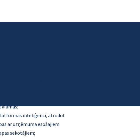
kojošās” reklāmas tiem, kas
ājaslapu vai noteiktas tās
entiem un operatīvi atbildēt uz
reklāmas;
latformas inteliģenci, atrodot
dzības ar uzņēmuma esošajiem
lapas sekotājiem;