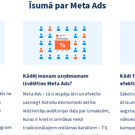
Īsumā par Meta Ads
Kādēļ manam uzņēmumam
Kādi 
izvēlēties Meta Ads?
efekti
kls ne
Meta Ads – tā ir iespēja ātri un efektīvi
Sākotnē
k
sasniegt būtisku ekonomiski aktīvo
ātra un
i
iedzīvotāju auditorijas daļu par izmaksām,
augstu
kuras ir krietni zemākas nekā
nāksies
tagram
tradicionālajiem reklāmas kanāliem – TV,
kampaņu