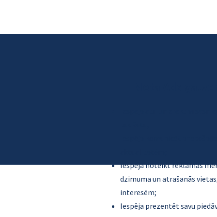
Meta Ads galve
Iespēja ātri un efektīvi sasni
budžetu;
Iespēja komunicēt ar esošaji
aktualitātēm;
Iespēja noteikt reklāmas mēr
dzimuma un atrašanās vietas,
interesēm;
Iespēja prezentēt savu piedāv