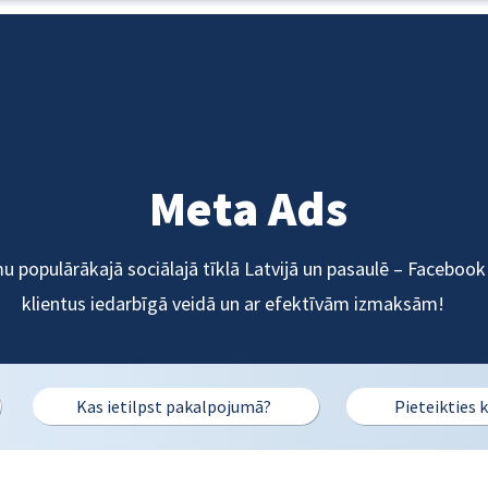
m?
Pakalpojumi
Blogs
Par mums
Kontakti
Meta Ads
 populārākajā sociālajā tīklā Latvijā un pasaulē – Facebook
klientus iedarbīgā veidā un ar efektīvām izmaksām!
Kas ietilpst pakalpojumā?
Pieteikties k