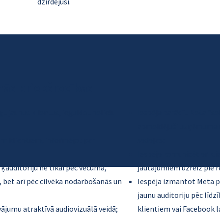
dzirdējuši.
nās priekšrocības
egt jaunus klientus, ieguldot nelielu
Iespēja parādīt Meta “se
apmeklējuši uzņēmuma m
em klientiem, informējot par
sadaļas;
Iespēja komunicēt ar kli
ķauditoriju ne tikai pēc vecuma,
jautājumiem uzreiz pie 
 bet arī pēc cilvēka nodarbošanās un
Iespēja izmantot Meta p
jaunu auditoriju pēc lī
ājumu atraktīvā audiovizuālā veidā;
klientiem vai Facebook 