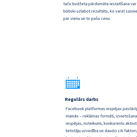
taču budžeta pārdomāta iestatīšana var
būtiski uzlabot rezultātu, ko varat sasni
par vienu un to pašu cenu.
Regulārs darbs
Facebook platformas iespējas pastāvī
mainās – reklāmas formāti, izvietošan
iespējas, noteikumi, konkurentu aktivi
lietotāju uzvedība un daudzi citi faktori