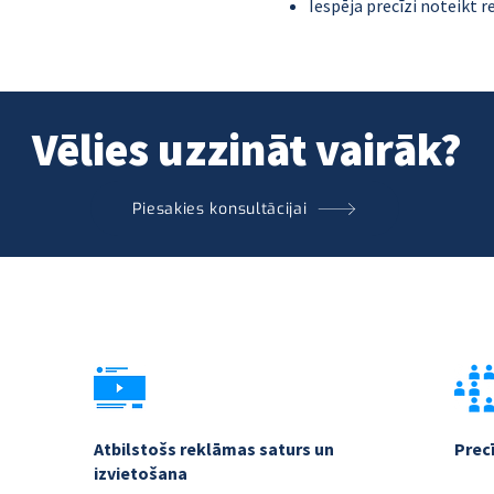
Iespēja precīzi noteikt r
Vēlies uzzināt vairāk?
Piesakies konsultācijai
Atbilstošs reklāmas saturs un
Prec
izvietošana