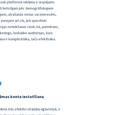
ook platformā reklāmu ir iespējams
īt lietotājam pēc demogrāfiskajiem
ijiem, atrašanās vietas vai interesēm,
r pieejami arī citi, ļoti specifiski
rijas noteikšanas veidi, kā, piemēram,
etings, lookalike auditorijas, kuru
ana ir komplicētāka, taču efektīvāka.
āmas konta iestatīšana
 Meta Ads efektīvi strādātu ilgtermiņā, ir