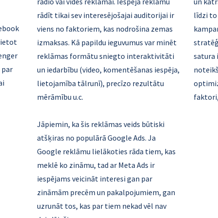
radio vai vides reklāmai. Iespēja reklāmu
un katr
rādīt tikai sev interesējošajai auditorijai ir
līdzi t
cebook
viens no faktoriem, kas nodrošina zemas
kampaņ
vietot
izmaksas. Kā papildu ieguvumus var minēt
stratēģ
enger
reklāmas formātu sniegto interaktivitāti
satura 
 par
un iedarbību (video, komentēšanas iespēja,
noteikš
ai
lietojamība tālrunī), precīzo rezultātu
optimiz
mērāmību u.c.
faktori
Jāpiemin, ka šis reklāmas veids būtiski
atšķiras no populārā Google Ads. Ja
Google reklāmu lielākoties rāda tiem, kas
meklē ko zināmu, tad ar Meta Ads ir
iespējams veicināt interesi gan par
zināmām precēm un pakalpojumiem, gan
uzrunāt tos, kas par tiem nekad vēl nav