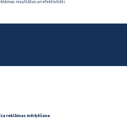
eklāmas rezultātus un efektivitāti.
īza reklāmas mērķēšana