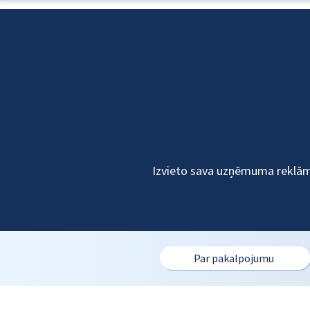
Ko mēs piedāvāja
Izvieto sava uzņēmuma reklāmu
Par pakalpojumu