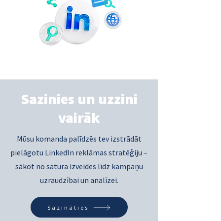
Sazinies un uzzini
vairāk
Mūsu komanda palīdzēs tev izstrādāt
pielāgotu LinkedIn reklāmas stratēģiju –
sākot no satura izveides līdz kampaņu
uzraudzībai un analīzei.
Sazināties