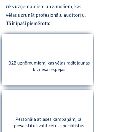
rīks uzņēmumiem un zīmoliem, kas
vēlas uzrunāt profesionālu auditoriju.
Tā ir īpaši piemērota:
B2B uzņēmumiem, kas vēlas radīt jaunas
biznesa iespējas
Personāla atlases kampaņām, lai
piesaistītu kvalificētus speciālistus