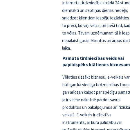
Interneta tirdzniecība strādā 24 stun
diennaktī un septiņas dienas nedēļā,
sniedzot klientiem iespēju iegādāties 
to preci, ko viņi vēlas, un tieši tad, kad
to vēlas. Tavam uzņēmumam tā ir iesp
nepalaist garām klientus arī ārpus dar
laika.
Pamata tirdniecības veids vai
papildspēks klātienes biznesam
Vēloties uzsākt biznesu, e-veikals var
būt gan kā vienīgā tirdzniecības forma
gan arīdzan kalpot par spēcīgu pamat
ja ir vēlme nākotnē pārdot savus
produktus un pakalpojumus arī fiziskā
veikalā. E-veikals ir efektīvs
instruments, ar kura palīdzību var
izvērtēt cilvēku interesi, pieprasījumu