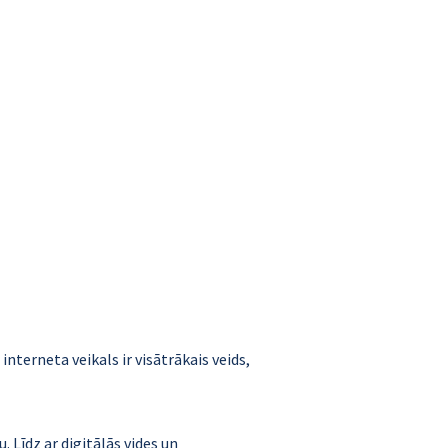
 interneta veikals ir visātrākais veids,
 Līdz ar digitālās vides un