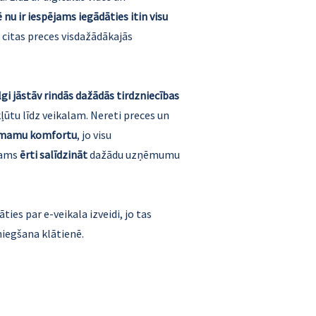
ē nu ir iespējams iegādāties itin visu
 citas preces visdažādākajās
lgi jāstāv rindās dažādās tirdzniecības
ūtu līdz veikalam. Nereti preces un
emamu komfortu
, jo visu
jams
ērti salīdzināt
dažādu uzņēmumu
ies par e-veikala izveidi, jo tas
niegšana klātienē.