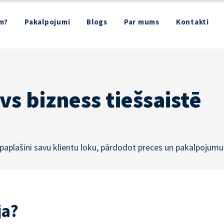
m?
Pakalpojumi
Blogs
Par mums
Kontakti
avs bizness tiešsaistē
 paplašini savu klientu loku, pārdodot preces un pakalpojumu
ja?