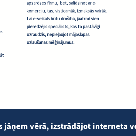
apsardzes firmu, bet, salīdzinot ar e-
komerciju, tas, visticamāk, izmaksās vairāk.
Lai e-veikals būtu drošībā, jāatrod vien
pieredzējis speciālists, kas to pastāvīgi
ē.
uzraudzīs, nepieļaujot mājaslapas
uzlaušanas mēģinājumus.
nāt
s jāņem vērā, izstrādājot interneta v