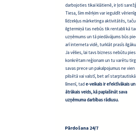
darbojoties tikai klātienē, ir ļoti sarežģ
Tiesa, šim mērķim var ieguldīt vērienī
līdzekļus mārketinga aktivitātēs, taču
ilgtermiņā tas nebūs tik rentabli kā tad
uzņēmums un tā piedāvājums būs pie
arī interneta vidē, turklāt prasīs ilgāku
Ja vēlies, lai tavs bizness nebūtu pies
konkrētam reģionam un tu varētu tir
savas prece un pakalpojumus ne vien
pilsētā vai valstī, bet arī starptautiskā
līmenī, tad
e-veikals ir efektīvākais un
ātrākais veids, kā paplašināt sava
uzņēmuma darbības rādiusu.
Pārdošana 24/7