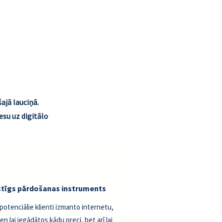
šajā lauciņā.
su uz digitālo
stīgs pārdošanas instruments
 potenciālie klienti izmanto internetu,
en lai iegādātos kādu preci, bet arī lai