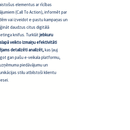
aistošus elementus ar rīcības
nājumiem (Call To Action), informēt par
idēm vai izveidot e-pastu kampaņas un
ģināt daudzus citus digitālā
etinga knifus. Turklāt
jebkuru
slapā veikto izmaiņu efektivitāti
ējams detalizēti analizēt,
kas ļauj
āgot gan pašu e-veikala platformu,
uzņēmuma piedāvājumu un
nikācijas stilu atbilstoši klientu
resei.