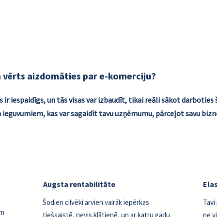
dodams un nopērkams internetā!
ērts aizdomāties par e-komerciju?
r iespaidīgs, un tās visas var izbaudīt, tikai reāli sākot darboties 
 ieguvumiem, kas var sagaidīt tavu uzņēmumu, pārceļot savu bizne
Augsta rentabilitāte
Ela
Šodien cilvēki arvien vairāk iepērkas
Tavi
am
tiešsaistē, nevis klātienē, un ar katru gadu
ne vi