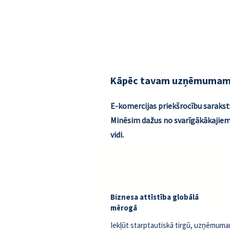
Tas viss un vēl vairāk ir pār
Kāpēc tavam uzņēmumam v
E-komercijas priekšrocību saraksts i
Minēsim dažus no svarīgākākajiem
vidi.
Biznesa attīstība globālā
mērogā
Iekļūt starptautiskā tirgū, uzņēmum