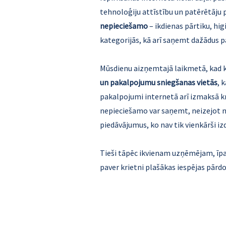
tehnoloģiju attīstību un patērētāju
nepieciešamo
– ikdienas pārtiku, hi
kategorijās, kā arī saņemt dažādus
Mūsdienu aizņemtajā laikmetā, kad kat
un pakalpojumu sniegšanas vietās
, 
pakalpojumi internetā arī izmaksā kr
nepieciešamo var saņemt, neizejot n
piedāvājumus, ko nav tik vienkārši i
Tieši tāpēc ikvienam uzņēmējam, īpaši
paver krietni plašākas iespējas pārd