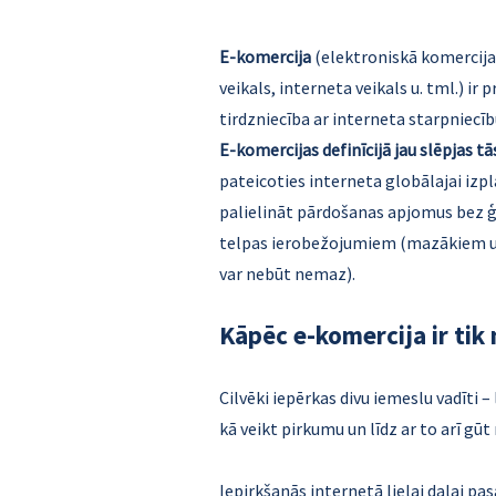
E-komercija
(elektroniskā komercija,
veikals, interneta veikals u. tml.) ir
tirdzniecība ar interneta starpniecīb
E-komercijas definīcijā jau slēpjas t
pateicoties interneta globālajai izpl
palielināt pārdošanas apjomus bez ģ
telpas ierobežojumiem (mazākiem u
var nebūt nemaz).
Kāpēc e-komercija ir tik
Cilvēki iepērkas divu iemeslu vadīti – 
kā veikt pirkumu un līdz ar to arī gūt
Iepirkšanās internetā lielai daļai pa