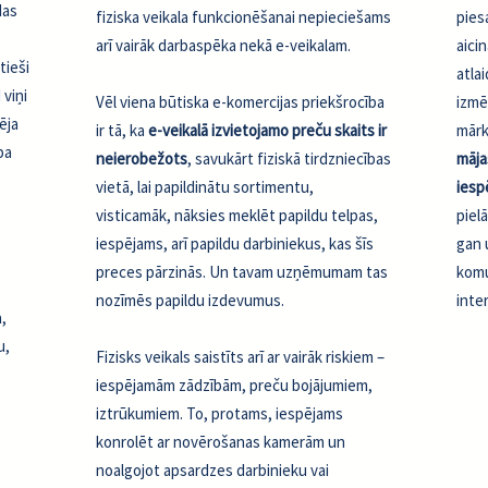
das
fiziska veikala funkcionēšanai nepieciešams
pies
arī vairāk darbaspēka nekā e-veikalam.
aici
tieši
atla
 viņi
Vēl viena būtiska e-komercijas priekšrocība
izmē
ēja
ir tā, ka
e-veikalā izvietojamo preču skaits ir
mārk
ba
neierobežots
, savukārt fiziskā tirdzniecības
māja
vietā, lai papildinātu sortimentu,
iesp
visticamāk, nāksies meklēt papildu telpas,
piel
iespējams, arī papildu darbiniekus, kas šīs
gan 
preces pārzinās. Un tavam uzņēmumam tas
komu
nozīmēs papildu izdevumus.
inte
,
u,
Fizisks veikals saistīts arī ar vairāk riskiem –
iespējamām zādzībām, preču bojājumiem,
iztrūkumiem. To, protams, iespējams
konrolēt ar novērošanas kamerām un
noalgojot apsardzes darbinieku vai