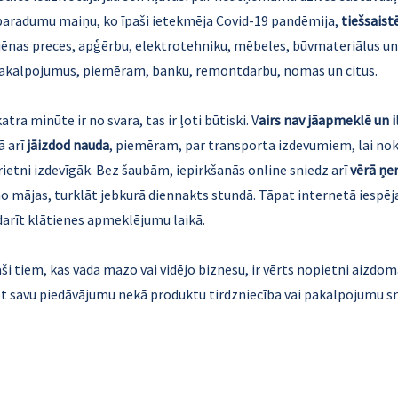
 paradumu maiņu, ko īpaši ietekmēja Covid-19 pandēmija,
tiešsaist
giēnas preces, apģērbu, elektrotehniku, mēbeles, būvmateriālus un
 pakalpojumus, piemēram, banku, remontdarbu, nomas un citus.
ra minūte ir no svara, tas ir ļoti būtiski. V
airs nav jāapmeklē un i
kā arī
jāizdod nauda
, piemēram, par transporta izdevumiem, lai nokļ
ietni izdevīgāk. Bez šaubām, iepirkšanās online sniedz arī
vērā ņ
o mājas, turklāt jebkurā diennakts stundā. Tāpat internetā iespē
zdarīt klātienes apmeklējumu laikā.
 tiem, kas vada mazo vai vidējo biznesu, ir vērts nopietni aizdomāt
ot savu piedāvājumu nekā produktu tirdzniecība vai pakalpojumu s