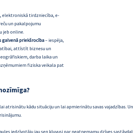
 elektroniskā tirdzniecība, e-
 preču un pakalpojumu
u jeb online.
ās galvenā priekšrocība
– iespēja,
atībai, attīstīt biznesu un
eogrāfiskiem, darba laika un
zņēmumiem fiziska veikala pat
 nozīmīga?
lai atrisinātu kādu situāciju un lai apmierinātu savas vajadzības. Un
 risinājumu.
saules iedzīvotāju jau sen kļuvusi par neatņemamu dzīves sastāvdaļu.