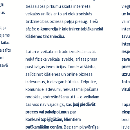
īti.
tiešsaistes pirkumu skaits interneta
vieg
gus
veikalos un līdz ar to arī elektroniskās
un k
tirdzniecības biznesa peļņa pieaug. Tieši
vai 
, ja
tāpēc
e-komercija ir krietni rentablāka nekā
inte
ejams
klātienes tirdzniecība.
tavu
 laiku.
inter
aistīts
Lai arī e-veikala izstrāde izmaksā mazāk
iesp
got
nekā fiziska veikala izveide, arī tas prasa
sava
 savā
pastāvīgas investīcijas. Tomēr atšķirība,
prie
salīdzinot klātienes un online biznesa
uzru
izdevumus, ir diezgan būtiska. Telpu īre,
foto
komunālie izdevumi, nekustamā īpašuma
vizu
nodoklis, apdrošināšana utt. – e-veikalam
tas viss nav vajadzīgs, kas
ļauj piedāvāt
Tāpa
preces vai pakalpojumus par
eksp
konkurētspējīgākām, klientiem
brīd
patīkamākām cenām.
Bez tam pilnvērtīgai
izvi