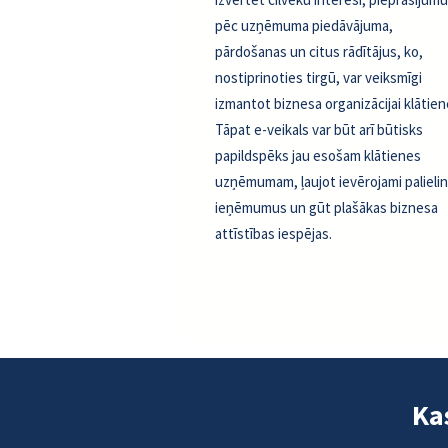
pēc uzņēmuma piedāvājuma,
pārdošanas un citus rādītājus, ko,
nostiprinoties tirgū, var veiksmīgi
izmantot biznesa organizācijai klātien
Tāpat e-veikals var būt arī būtisks
papildspēks jau esošam klātienes
uzņēmumam, ļaujot ievērojami palieli
ieņēmumus un gūt plašākas biznesa
attīstības iespējas.
Ka