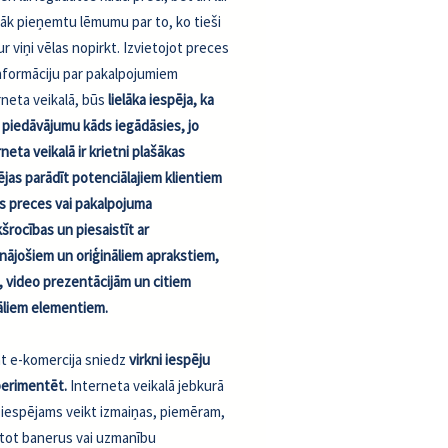
lāk pieņemtu lēmumu par to, ko tieši
ur viņi vēlas nopirkt. Izvietojot preces
informāciju par pakalpojumiem
rneta veikalā, būs
lielāka iespēja, ka
 piedāvājumu kāds iegādāsies, jo
neta veikalā ir krietni plašākas
ējas parādīt potenciālajiem klientiem
s preces vai pakalpojuma
kšrocības un piesaistīt ar
nājošiem un oriģināliem aprakstiem,
, video prezentācijām un citiem
āliem elementiem.
t e-komercija sniedz
virkni iespēju
erimentēt.
Interneta veikalā jebkurā
ī iespējams veikt izmaiņas, piemēram,
etot banerus vai uzmanību