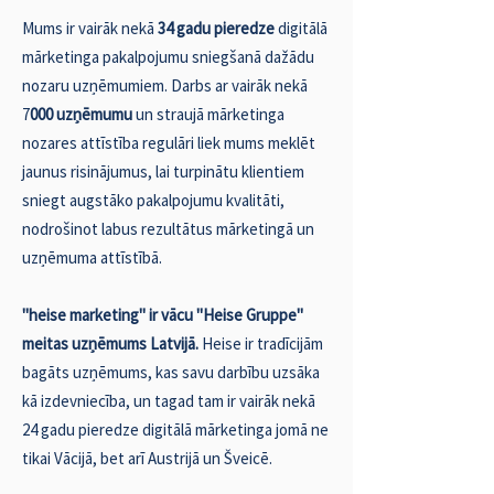
Mums ir vairāk nekā
34 gadu pieredze
digitālā
mārketinga pakalpojumu sniegšanā dažādu
nozaru uzņēmumiem. Darbs ar vairāk nekā
7
000 uzņēmumu
un straujā mārketinga
nozares attīstība regulāri liek mums meklēt
jaunus risinājumus, lai turpinātu klientiem
sniegt augstāko pakalpojumu kvalitāti,
nodrošinot labus rezultātus mārketingā un
uzņēmuma attīstībā.
"heise marketing" ir vācu "Heise Gruppe"
meitas uzņēmums Latvijā.
Heise ir tradīcijām
bagāts uzņēmums, kas savu darbību uzsāka
kā izdevniecība, un tagad tam ir vairāk nekā
24 gadu pieredze digitālā mārketinga jomā ne
tikai Vācijā, bet arī Austrijā un Šveicē.