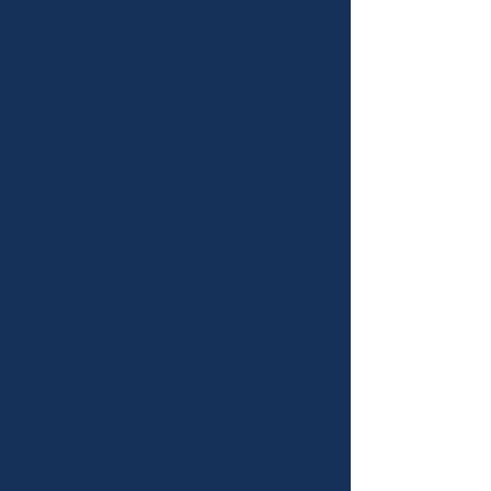
Vairāk nekā
7000 klientu
90+ speciālistu komanda
Starptautiska pieredze