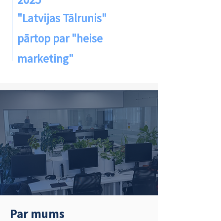
"Latvijas Tālrunis"
pārtop par "heise
marketing"
Par mums