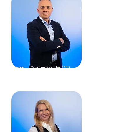
Aigars
Valdes priekšsēdētājs / CEO