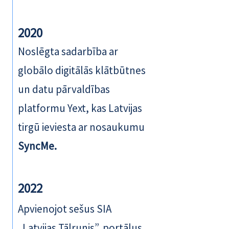
2020
Noslēgta sadarbība ar
globālo digitālās klātbūtnes
un datu pārvaldības
platformu Yext, kas Latvijas
tirgū ieviesta ar nosaukumu
SyncMe.
2022
Apvienojot sešus SIA
„Latvijas Tālrunis”, portālus,