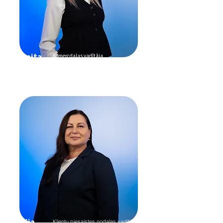
Sanita
Komercdaļas vadītāja
Evija
Klientu piesaistes nodaļas vadītāja