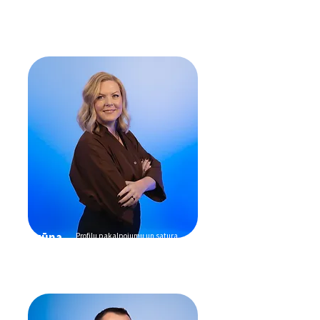
Ingūna
​Profilu pakalpojumu un satura
risinājumu komandas vadītāja