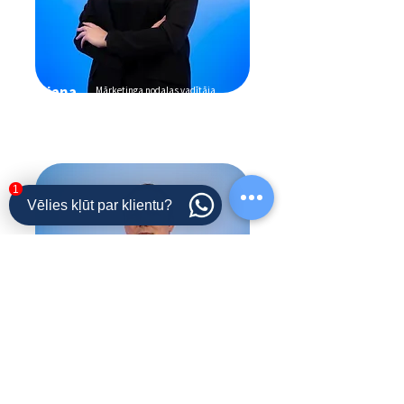
Dajana
Mārketinga nodaļas vadītāja
1
Vēlies kļūt par klientu?
Nikolajs
IT nodaļas vadītājs