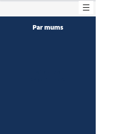
Par mums
Vairāk nekā
34 gadi nozarē