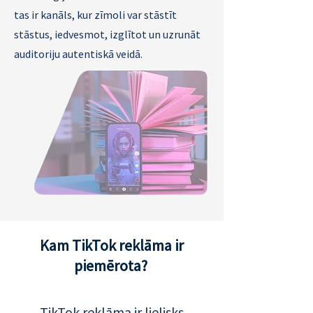
tas ir kanāls, kur zīmoli var stāstīt
stāstus, iedvesmot, izglītot un uzrunāt
auditoriju autentiskā veidā.
Kam TikTok reklāma ir
piemērota?
TikTok reklāma ir lielisks