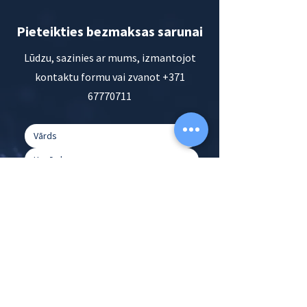
Pieteikties bezmaksas sarunai
Lūdzu, sazinies ar mums, izmantojot
kontaktu formu vai zvanot
+371
67770711