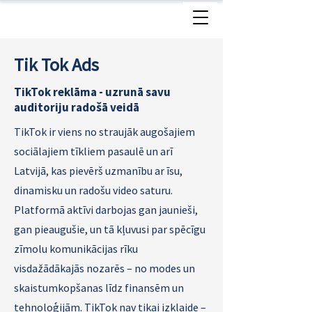
Tik Tok Ads
TikTok reklāma - uzrunā savu
auditoriju radošā veidā
TikTok ir viens no straujāk augošajiem
sociālajiem tīkliem pasaulē un arī
Latvijā, kas pievērš uzmanību ar īsu,
dinamisku un radošu video saturu.
Platformā aktīvi darbojas gan jaunieši,
gan pieaugušie, un tā kļuvusi par spēcīgu
zīmolu komunikācijas rīku
visdažādākajās nozarēs – no modes un
skaistumkopšanas līdz finansēm un
tehnoloģijām.
TikTok nav tikai izklaide –