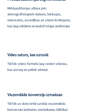
Mērķauditorijas atlase pēc
demogrāfiskajiem datiem, lokācijas,
interesēm, uzvedības un citiem kritērijiem,
kas ļauj reklāmu ieraudzīt īstajai auditorijai.
Video saturs, kas uzrunā:
TikTok video formāts ļauj veidot stāstus,
kas aizrauj un paliek atmiņā.
Viszemākās konversiju izmaksas:
TikTok uz doto brīdi uzrāda viszemākās
konversiju (pirkumu, pieteikumu, klikšķu)