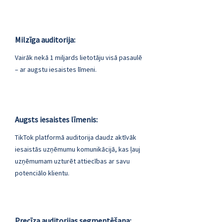
Milzīga auditorija:
Vairāk nekā 1 miljards lietotāju visā pasaulē
– ar augstu iesaistes līmeni.
Augsts iesaistes līmenis:
TikTok platformā auditorija daudz aktīvāk
iesaistās uzņēmumu komunikācijā, kas ļauj
uzņēmumam uzturēt attiecības ar savu
potenciālo klientu.
Precīza auditorijas segmentēšana: