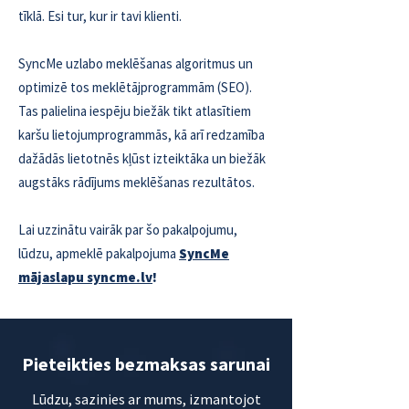
tīklā. Esi tur, kur ir tavi klienti.
SyncMe uzlabo meklēšanas algoritmus un
optimizē tos meklētājprogrammām (SEO).
Tas palielina iespēju biežāk tikt atlasītiem
karšu lietojumprogrammās, kā arī redzamība
dažādās lietotnēs kļūst izteiktāka un biežāk
augstāks rādījums meklēšanas rezultātos.
Lai uzzinātu vairāk par šo pakalpojumu,
lūdzu, apmeklē pakalpojuma
SyncMe
mājaslapu syncme.lv
!
Pieteikties bezmaksas sarunai
Lūdzu, sazinies ar mums, izmantojot