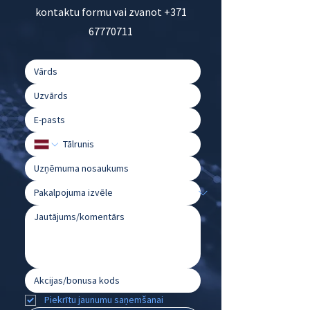
kontaktu formu vai zvanot
+371
67770711
Piekrītu jaunumu saņemšanai