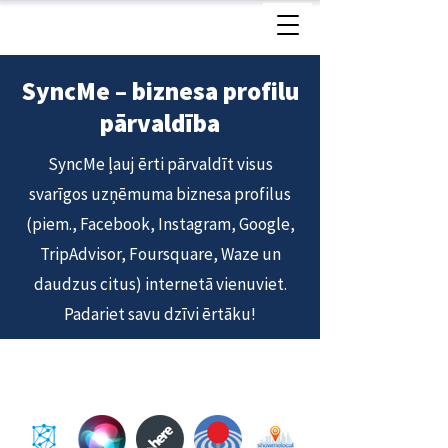
SyncMe – biznesa profilu
pārvaldība
SyncMe ļauj ērti pārvaldīt visus
svarīgos uzņēmuma biznesa profilus
(piem., Facebook, Instagram, Google,
TripAdvisor, Foursquare, Waze un
daudzus citus) internetā vienuviet.
Padariet savu dzīvi ērtāku!