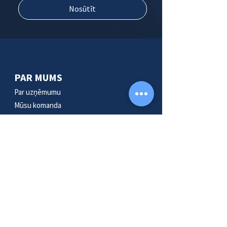
Nosūtīt
PAR MUMS
Par uzņēmumu
Mūsu komanda
KONTAKTI
SIA "heise marketing"
Adrese:
Blaumaņa iela 38/40, Rīga
E-pasts:
serviss@heise.lv
Tālr.:
+371 67770711
Pieraksties jaunumu saņemšanai!