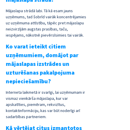
Mājaslapa strādā labi. Tā kā esam jauns 
uzņēmums, tad šobrīd vairāk koncentrējamies 
uz uzņēmuma attīstību, tāpēc pret mājaslapu 
neizvirzījām augstas prasības, taču, 
iespējams, nākotnē pievērsīsimies tai vairāk.
Ko varat ieteikt citiem 
uzņēmumiem, domājot par 
mājaslapas izstrādes un 
uzturēšanas pakalpojuma 
nepieciešamību?
Interneta laikmetā ir svarīgi, lai uzņēmumam ir 
vismaz vienkārša mājaslapa, kur var 
apskatīties, piemēram, rekvizītus, 
kontaktinformāciju, kas var būt noderīgi arī 
sadarbības partneriem.
Kā vērtējat citus izmantotos 