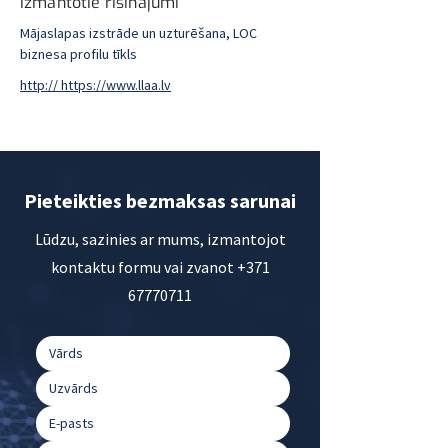
Izmantotie risinājumi
Mājaslapas izstrāde un uzturēšana, LOC
biznesa profilu tīkls
http:// https://www.llaa.lv
Pieteikties bezmaksas sarunai
Lūdzu, sazinies ar mums, izmantojot
kontaktu formu vai zvanot
+371
67770711