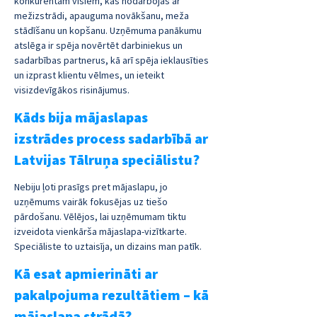
konkurentam visiem, kas nodarbojas ar 
mežizstrādi, apauguma novākšanu, meža 
stādīšanu un kopšanu. Uzņēmuma panākumu 
atslēga ir spēja novērtēt darbiniekus un 
sadarbības partnerus, kā arī spēja ieklausīties 
un izprast klientu vēlmes, un ieteikt 
visizdevīgākos risinājumus.
Kāds bija mājaslapas 
izstrādes process sadarbībā ar 
Latvijas Tālruņa speciālistu?
Nebiju ļoti prasīgs pret mājaslapu, jo 
uzņēmums vairāk fokusējas uz tiešo 
pārdošanu. Vēlējos, lai uzņēmumam tiktu 
izveidota vienkārša mājaslapa-vizītkarte. 
Speciāliste to uztaisīja, un dizains man patīk.
Kā esat apmierināti ar 
pakalpojuma rezultātiem – kā 
mājaslapa strādā?