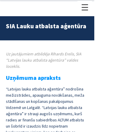
SIA Lauku atbalsta aģentūra
< Atpakaļ
Uz jautājumiem atbildēja Rihards Erelis, SIA 
“Latvijas lauku atbalsta aģentūra” valdes 
loceklis.
Uzņēmuma apraksts
“Latvijas lauku atbalsta aģentūra” nodrošina 
mežizstrādes, apauguma novākšanas, meža 
stādīšanas un kopšanas pakalpojumus 
Vidzemē un Latgalē. “Latvijas lauku atbalsta 
aģentūra” ir strauji augošs uzņēmums, kurš 
radies ar finanšu sabiedrības ALTUM atbalstu 
un šobrīd ir izaudzis līdz nopietnam 