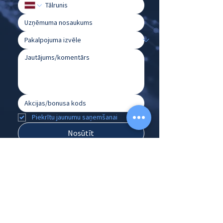
Piekrītu jaunumu saņemšanai
Nosūtīt
PAR MUMS
Par uzņēmumu