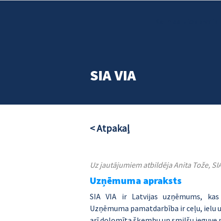
Ko mēs piedāvāja
SIA VIA
< Atpakaļ
Uz jautājumiem atbildēja Anita Tože, SI
Uzņēmuma apraksts
SIA VIA ir Latvijas uzņēmums, kas 
Uzņēmuma pamatdarbība ir ceļu, ielu u
arī dolomīta šķembu un smilšu ieguve