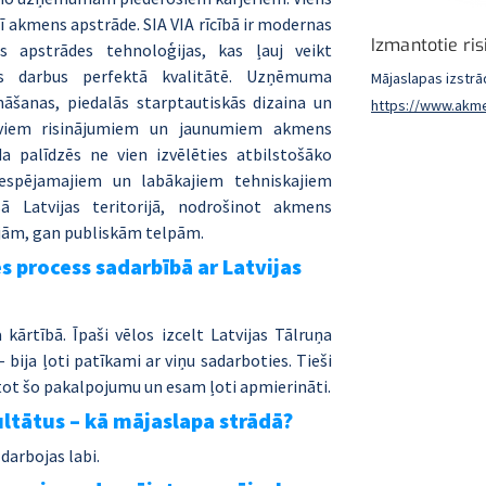
 akmens apstrāde. SIA VIA rīcībā ir modernas 
Izmantotie ri
 apstrādes tehnoloģijas, kas ļauj veikt 
ns darbus perfektā kvalitātē. Uzņēmuma 
Mājaslapas izstr
nāšanas, piedalās starptautiskās dizaina un 
https://www.akme
tīviem risinājumiem un jaunumiem akmens 
 palīdzēs ne vien izvēlēties atbilstošāko 
iespējamajiem un labākajiem tehniskajiem 
 Latvijas teritorijā, nodrošinot akmens 
jām, gan publiskām telpām.
s process sadarbībā ar Latvijas 
kārtībā. Īpaši vēlos izcelt Latvijas Tālruņa 
ija ļoti patīkami ar viņu sadarboties. Tieši 
tot šo pakalpojumu un esam ļoti apmierināti.
ltātus – kā mājaslapa strādā?
darbojas labi.