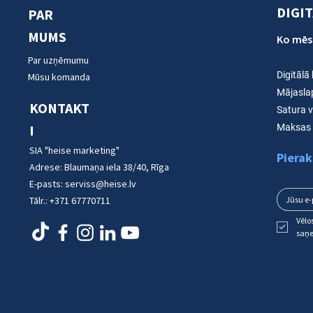
DIGI
PAR
MUMS
Ko mēs
Par uzņēmumu
Digitālā
Mūsu komanda
Mājasla
KONTAKT
Satura 
I
Maksas 
SIA "heise marketing"
Pierak
Adrese:
Blaumaņa iela 38/40, Rīga
E-pasts:
serviss@heise.lv
Tālr.:
+371 67770711
Vēlo
saņ