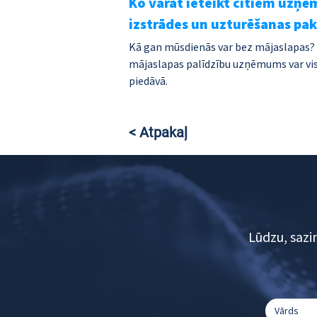
Ko varat ieteikt citiem uzņ
izstrādes un uzturēšanas pa
Kā gan mūsdienās var bez mājaslapas? Tā
mājaslapas palīdzību uzņēmums var visl
piedāvā.
< Atpakaļ
Lūdzu, sazi