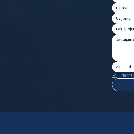
Pakalpoju
Piekrīt