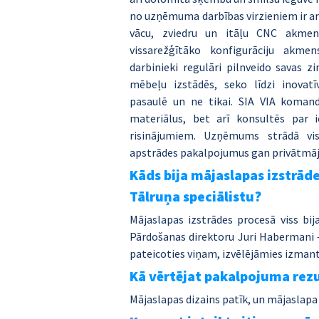
no uzņēmuma darbības virzieniem ir arī
vācu, zviedru un itāļu CNC akmens
vissarežģītāko konfigurāciju akme
darbinieki regulāri pilnveido savas zi
mēbeļu izstādēs, seko līdzi inova
pasaulē un ne tikai. SIA VIA komanda
materiālus, bet arī konsultēs par 
risinājumiem. Uzņēmums strādā visā
apstrādes pakalpojumus gan privātmā
Kāds bija mājaslapas izstrāde
Tālruņa speciālistu?
Mājaslapas izstrādes procesā viss bija 
Pārdošanas direktoru Juri Habermani – b
pateicoties viņam, izvēlējāmies izman
Kā vērtējat pakalpojuma rezu
Mājaslapas dizains patīk, un mājaslapa 