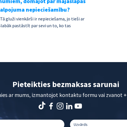
ēmumiem, domājot par mājaslapas 
kalpojuma nepieciešamību?
 gluži vienkārši ir nepieciešama, jo tieši ar 
abāk pastāstīt par sevi un to, ko tas 
Pieteikties bezmaksas sarunai
nies ar mums, izmantojot kontaktu formu vai zvanot
+