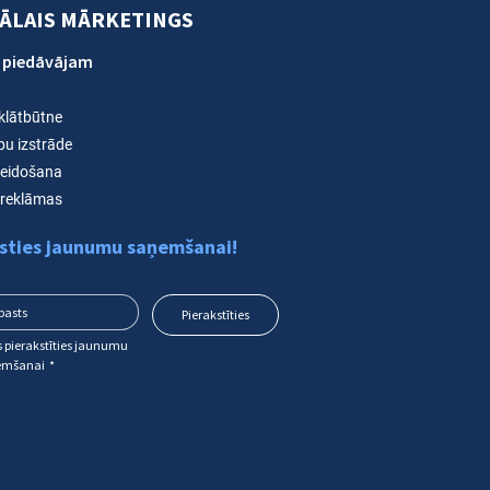
TĀLAIS MĀRKETINGS
 piedāvājam
 klātbūtne
pu izstrāde
veidošana
reklāmas
sties jaunumu saņemšanai!
Pierakstīties
s pierakstīties jaunumu 
emšanai
*