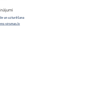
sinājumi
āde un uzturēšana
ns-virsmas.lv