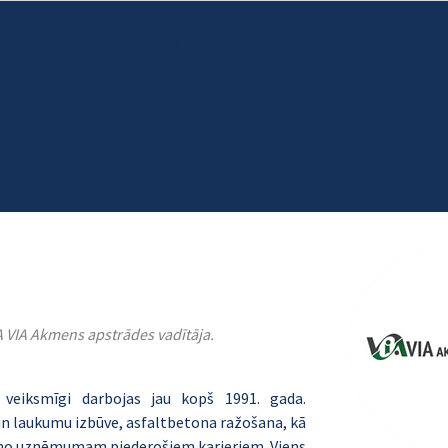
m?
Pakalpojumi
Blogs
Par mums
Kontakti
A VIA Akmens apstrādes vadītāja.
veiksmīgi darbojas jau kopš 1991. gada. 
n laukumu izbūve, asfaltbetona ražošana, kā 
 no uzņēmumam piederošiem karjeriem. Viens 