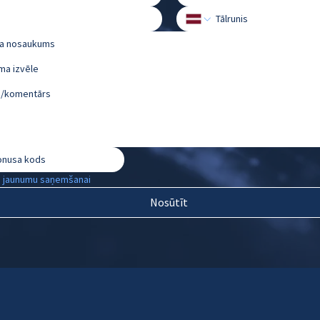
ma izvēle
u jaunumu saņemšanai
Nosūtīt