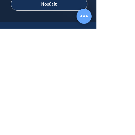
Nosūtīt
PAR MUMS
Par uzņēmumu
Mūsu komanda
KONTAKTI
SIA "heise marketing"
Adrese:
Blaumaņa iela 38/40, Rīga
E-pasts:
serviss@heise.lv
Tālr.:
+371 67770711
Pieraksties jaunumu saņemšanai!