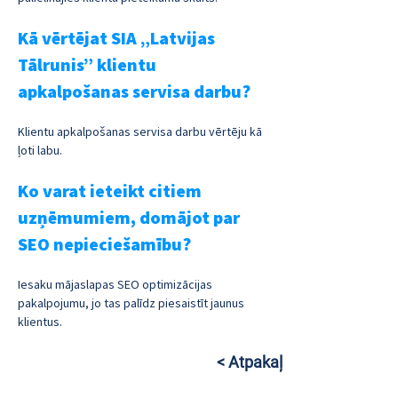
Kā vērtējat SIA „Latvijas 
Tālrunis” klientu 
apkalpošanas servisa darbu?
Klientu apkalpošanas servisa darbu vērtēju kā 
ļoti labu.
Ko varat ieteikt citiem 
uzņēmumiem, domājot par 
SEO nepieciešamību?
Iesaku mājaslapas SEO optimizācijas 
pakalpojumu, jo tas palīdz piesaistīt jaunus 
klientus.
< Atpakaļ