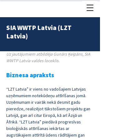
SIA WWTP Latvia (LZT
< Atpakaļ
Latvia)
Uz jautājumiem atbildēja Gunārs Ķeipāns, SIA 
WWTP Latvia valdes loceklis.
Biznesa apraksts
“LZT Latvia” ir viens no vadošajiem Latvijas 
uzņēmumiem notekūdeņu attīrīšanas jomā. 
Uzņēmumam ir vairāk nekā desmit gadu 
pieredze, realizējot tūkstošiem projektu gan 
Latvijā, gan arī citur Eiropā, kā arī Āzijā un 
Āfrikā. “LZT Latvia” piedāvā progresīvas 
bioloģiskās attīrīšanas iekārtas ar 
augstākajiem attīrītā ūdens rādītājiem gan 