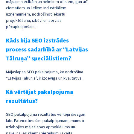
mājsaimniecībām un nelieliem ofisiem, gan arī 
ciematiem un lieliem industriāliem 
uzņēmumiem, nodrošinot iekārtu 
projektēšanu, izbūvi un servisa 
pēcapkalpošanu.
Kāds bija SEO izstrādes 
process sadarbībā ar “Latvijas 
Tālruņa” speciālistiem?
Mājaslapas SEO pakalpojums, ko nodrošina 
“Latvijas Tālrunis”, ir izdevīgs un kvalitatīvs.
Kā vērtējat pakalpojuma 
rezultātus?
SEO pakalpojuma rezultātus vērtēju diezgan 
labi. Pateicoties šim pakalpojumam, mums ir 
uzlabojies mājaslapas apmeklējums un 
palielinājies klientu pieteikumu skaits.