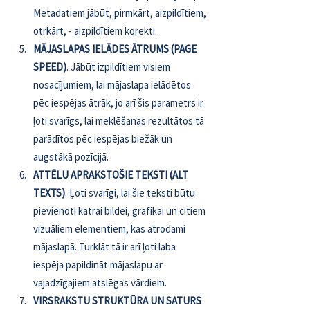
Metadatiem jābūt, pirmkārt, aizpildītiem, 
otrkārt, - aizpildītiem korekti.
MĀJASLAPAS IELĀDES ĀTRUMS (PAGE 
SPEED)
. Jābūt izpildītiem visiem 
nosacījumiem, lai mājaslapa ielādētos 
pēc iespējas ātrāk, jo arī šis parametrs ir 
ļoti svarīgs, lai meklēšanas rezultātos tā 
parādītos pēc iespējas biežāk un 
augstākā pozīcijā.
ATTĒLU APRAKSTOŠIE TEKSTI (ALT 
TEXTS)
. Ļoti svarīgi, lai šie teksti būtu 
pievienoti katrai bildei, grafikai un citiem 
vizuāliem elementiem, kas atrodami 
mājaslapā. Turklāt tā ir arī ļoti laba 
iespēja papildināt mājaslapu ar 
vajadzīgajiem atslēgas vārdiem.
VIRSRAKSTU STRUKTŪRA UN SATURS 