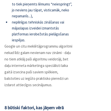
to tiek pieņemts lēmums “neiespringt”, 
jo neviens jau tāpat, visticamāk, neko 
nepamanīs...),
nepilnīgas tehniskās zināšanas vai 
mājaslapas izveidei izmantotās 
platformas ierobežotās pielāgošanas 
iespējas.
Google un citu meklētājprogrammu algoritmi 
nekad līdz galam nevienam nav zināmi - daļu 
no tiem atklāj paši algoritmu veidotāji, bet 
daļu interneta mārketinga speciālisti laika 
gaitā izsecina paši saviem spēkiem, 
balstoties uz iegūto praktisko pieredzi un 
izdarot attiecīgos secinājumus.
8 būtiski faktori, kas jāņem vērā 