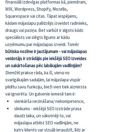
finansiāli izdevīgas platformas kā, piemēram, 
WIX, Wordpress, Shopify, Mozello, 
Squarespace vai citas. Tāpat iespējams, 
kādam mājaslapu palīdzējis izveidot radinieks, 
draugs vai paziņa. Bet varbūt ir algots kāds 
speciālists vai slēgts līgums ar kādu 
uzņēmumu par mājaslapas izveidi. Tomēr 
būtiska nozīme ir jautājumam - vai mājaslapas 
veidotājs ir strādājis pie iekšējā SEO izveides 
un sakārtošanas pēc labākajām vadlīnijām?
Diemžēl prakse rāda, ka šī, viena no 
svarīgākajām sadaļām, lai mājaslapa vispār 
pildītu savu funkciju, bieži vien tiek aizmirsta 
vai ignorēta. Un galvenie iemesli tam ir:
vienkārša nezināšana/ nekompetence,
slinkums - iekšējā SEO izstrāde prasa 
daudz laika, un sākotnēji to, vai 
mājaslapa atbilst SEO vadlīnijām, ne 
katrs klients var vizuāli ieraudzīt, līdz ar 