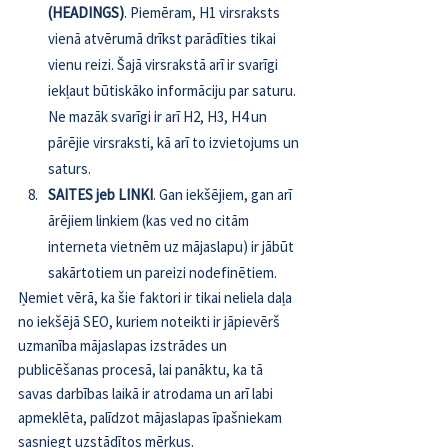
(HEADINGS)
. Piemēram, H1 virsraksts 
vienā atvērumā drīkst parādīties tikai 
vienu reizi. Šajā virsrakstā arī ir svarīgi 
iekļaut būtiskāko informāciju par saturu. 
Ne mazāk svarīgi ir arī H2, H3, H4 un 
pārējie virsraksti, kā arī to izvietojums un 
saturs.
SAITES jeb LINKI
. Gan iekšējiem, gan arī 
ārējiem linkiem (kas ved no citām 
interneta vietnēm uz mājaslapu) ir jābūt 
sakārtotiem un pareizi nodefinētiem.
Ņemiet vērā, ka šie faktori ir tikai neliela daļa 
no iekšējā SEO, kuriem noteikti ir jāpievērš 
uzmanība mājaslapas izstrādes un 
publicēšanas procesā, lai panāktu, ka tā 
savas darbības laikā ir atrodama un arī labi 
apmeklēta, palīdzot mājaslapas īpašniekam 
sasniegt uzstādītos mērķus. 