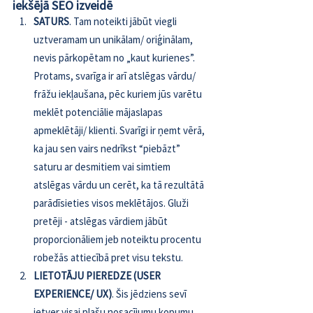
iekšējā SEO izveidē
SATURS
. Tam noteikti jābūt viegli 
uztveramam un unikālam/ oriģinālam, 
nevis pārkopētam no „kaut kurienes”. 
Protams, svarīga ir arī atslēgas vārdu/ 
frāžu iekļaušana, pēc kuriem jūs varētu 
meklēt potenciālie mājaslapas 
apmeklētāji/ klienti. Svarīgi ir ņemt vērā, 
ka jau sen vairs nedrīkst “piebāzt” 
saturu ar desmitiem vai simtiem 
atslēgas vārdu un cerēt, ka tā rezultātā 
parādīsieties visos meklētājos. Gluži 
pretēji - atslēgas vārdiem jābūt 
proporcionāliem jeb noteiktu procentu 
robežās attiecībā pret visu tekstu.
LIETOTĀJU PIEREDZE (USER 
EXPERIENCE/ UX)
. Šis jēdziens sevī 
ietver visai plašu nosacījumu kopumu, 