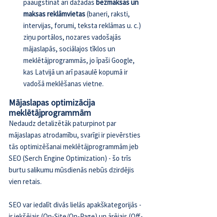
paaugstināt arī dažādas 
bezmaksas un 
maksas reklāmvietas
 (baneri, raksti, 
intervijas, forumi, teksta reklāmas u. c.) 
ziņu portālos, nozares vadošajās 
mājaslapās, sociālajos tīklos un 
meklētājprogrammās, jo īpaši Google, 
kas Latvijā un arī pasaulē kopumā ir 
vadošā meklēšanas vietne.
Mājaslapas optimizācija 
meklētājprogrammām
Nedaudz detalizētāk paturpinot par 
mājaslapas atrodamību, svarīgi ir pievērsties 
tās optimizēšanai meklētājprogrammām jeb 
SEO (Serch Engine Optimization) - šo trīs 
burtu salikumu mūsdienās nebūs dzirdējis 
vien retais.
SEO var iedalīt divās lielās apakškategorijās - 
ir iekšējais (On-Site/On-Page) un ārējais (Off-