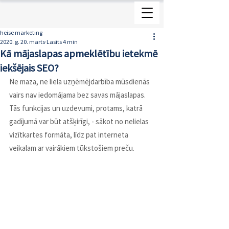
heise marketing
2020. g. 20. marts
Lasīts 4 min
Kā mājaslapas apmeklētību ietekmē
iekšējais SEO?
Ne maza, ne liela uzņēmējdarbība mūsdienās 
vairs nav iedomājama bez savas mājaslapas. 
Tās funkcijas un uzdevumi, protams, katrā 
gadījumā var būt atšķirīgi, - sākot no nelielas 
vizītkartes formāta, līdz pat interneta 
veikalam ar vairākiem tūkstošiem preču.