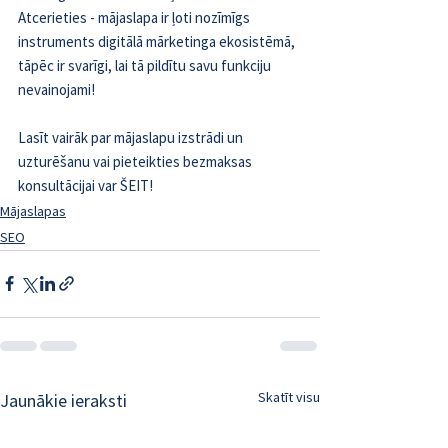
Atcerieties - mājaslapa ir ļoti nozīmīgs 
instruments digitālā mārketinga ekosistēmā, 
tāpēc ir svarīgi, lai tā pildītu savu funkciju 
nevainojami!
Lasīt vairāk par mājaslapu izstrādi un 
uzturēšanu vai pieteikties bezmaksas 
konsultācijai var ŠEIT!
Mājaslapas
SEO
Skatīt visu
Jaunākie ieraksti