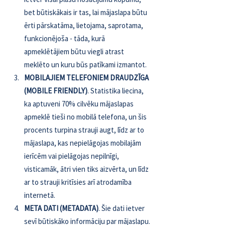
bet būtiskākais ir tas, lai mājaslapa būtu 
ērti pārskatāma, lietojama, saprotama, 
funkcionējoša - tāda, kurā 
apmeklētājiem būtu viegli atrast 
meklēto un kuru būs patīkami izmantot.
MOBILAJIEM TELEFONIEM DRAUDZĪGA 
(MOBILE FRIENDLY)
. Statistika liecina, 
ka aptuveni 70% cilvēku mājaslapas 
apmeklē tieši no mobilā telefona, un šis 
procents turpina strauji augt, līdz ar to 
mājaslapa, kas nepielāgojas mobilajām 
ierīcēm vai pielāgojas nepilnīgi, 
visticamāk, ātri vien tiks aizvērta, un līdz 
ar to strauji kritīsies arī atrodamība 
internetā.
META DATI (METADATA)
. Šie dati ietver 
sevī būtiskāko informāciju par mājaslapu. 