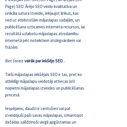
Page) SEO. Ārējo SEO veido kvalitatīva un 
unikāla satura izveide, iekļaujot linkus, kas 
ved uz atbilstošām mājaslapas sadaļām, un 
publicēšana uzticamos interneta resursos, lai 
rezultātā uzlabotu mājaslapas atrodamību 
internetā pēc noteiktiem atslēgvārdiem vai 
frāzēm.
Bet šoreiz 
vairāk par iekšējo SEO
...
Tieši mājaslapas iekšējais SEO ir tas, pret ko 
atbildīgi mājaslapu veidotāji attiecas ļoti 
nopietni mājaslapas izveides un publicēšanas 
procesā.
Iespējams, daudzi ir centušies vai pat 
izveidojuši paši savas mājaslapas, izmantojot 
dažādas salīdzinoši viegli apgūstamas un 