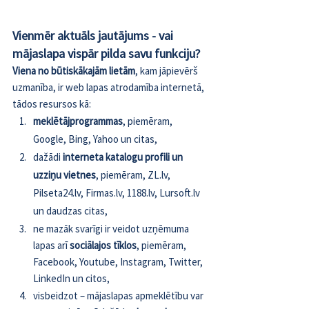
Vienmēr aktuāls jautājums - vai 
mājaslapa vispār pilda savu funkciju?
Viena no būtiskākajām lietām
, kam jāpievērš 
uzmanība, ir web lapas atrodamība internetā, 
tādos resursos kā:
meklētājprogrammas
, piemēram, 
Google, Bing, Yahoo un citas,
dažādi 
interneta katalogu profili un 
uzziņu vietnes
, piemēram, ZL.lv, 
Pilseta24.lv, Firmas.lv, 1188.lv, Lursoft.lv 
un daudzas citas,
ne mazāk svarīgi ir veidot uzņēmuma 
lapas arī 
sociālajos tīklos
, piemēram, 
Facebook, Youtube, Instagram, Twitter, 
LinkedIn un citos,
visbeidzot – mājaslapas apmeklētību var 