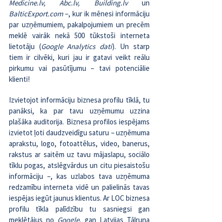
Medicine.lv, Abc.lv, Building.lv 
un 
BalticExport.com
 –, kur ik mēnesi informāciju 
par uzņēmumiem, pakalpojumiem un precēm 
meklē vairāk nekā 500 tūkstoši interneta 
lietotāju (
Google Analytics dati
). Un starp 
tiem ir cilvēki, kuri jau ir gatavi veikt reālu 
pirkumu vai pasūtījumu – tavi potenciālie 
klienti!
Izvietojot informāciju biznesa profilu tīklā, tu 
panāksi, ka par tavu uzņēmumu uzzina 
plašāka auditorija. Biznesa profilos iespējams 
izvietot ļoti daudzveidīgu saturu – uzņēmuma 
aprakstu, logo, fotoattēlus, video, banerus, 
rakstus ar saitēm uz tavu mājaslapu, sociālo 
tīklu pogas, atslēgvārdus un citu piesaistošu 
informāciju –, kas uzlabos tava uzņēmuma 
redzamību interneta vidē un palielinās tavas 
iespējas iegūt jaunus klientus. Ar LOC biznesa 
profilu tīkla palīdzību tu sasniegsi gan 
meklētājus no 
Google
, gan Latvijas Tālruņa 