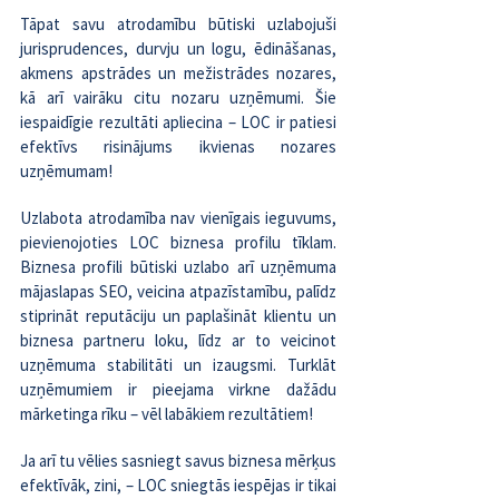
Tāpat savu atrodamību būtiski uzlabojuši 
jurisprudences, durvju un logu, ēdināšanas, 
akmens apstrādes un mežistrādes nozares, 
kā arī vairāku citu nozaru 
uzņēmumi
. Šie 
iespaidīgie rezultāti apliecina – LOC ir patiesi 
efektīvs risinājums ikvienas nozares 
uzņēmumam!
Uzlabota atrodamība nav vienīgais ieguvums, 
pievienojoties LOC biznesa profilu tīklam. 
Biznesa profili būtiski uzlabo arī uzņēmuma 
mājaslapas SEO, veicina atpazīstamību, palīdz 
stiprināt reputāciju un paplašināt klientu un 
biznesa partneru loku, līdz ar to veicinot 
uzņēmuma stabilitāti un izaugsmi. Turklāt 
uzņēmumiem ir pieejama virkne dažādu 
mārketinga rīku – vēl labākiem rezultātiem!
Ja arī tu vēlies sasniegt savus biznesa mērķus 
efektīvāk, zini, – LOC sniegtās iespējas ir tikai 