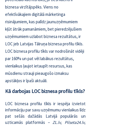
biznesa virzītājspēks. Viens no 
efektīvākajiem digitālā mārketinga 
risinājumiem, kas palīdz jaunuzņēmumiem 
kļūt ātrāk pamanāmiem, bet pieredzējušiem 
uzņēmumiem uzlabot biznesa rezultātus, ir 
LOC jeb Latvijas Tālruņa biznesa profilu tīkls. 
LOC biznesa profilu tīkls var nodrošināt vidēji 
par 160% un pat vēl labākus rezultātus, 
vienlaikus ļaujot ietaupīt resursus, kas 
mūsdienu strauji pieaugošo izmaksu 
apstākļos ir īpaši aktuāli.
Kā darbojas LOC biznesa profilu tīkls?
LOC biznesa profilu tīkls ir iespēja izvietot 
informāciju par savu uzņēmumu vienlaikus līdz 
pat sešās dažādās Latvijā populārās un 
uzticamās platformās – 
ZL.lv, Pilseta24.lv, 