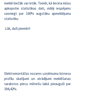
meklē biežāk vai retāk. Tomēr, kā liecina mūsu 
apkopotie statistikas dati, vidēji iespējams 
sasniegt par 160% augstāku apmeklējuma 
statistiku
 Lūk, daži piemēri!
Elektromontāžas nozares uzņēmuma biznesa 
profilu skatījumi un atrādījumi meklēšanas 
sarakstos piecu mēnešu laikā pieauguši par 
394,42%.