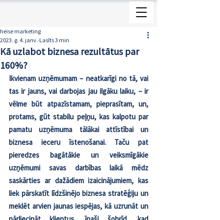
heise marketing
2023. g. 4. janv.
Lasīts 3 min
Kā uzlabot biznesa rezultātus par
160%?
Ikvienam uzņēmumam – neatkarīgi no tā, vai 
tas ir jauns, vai darbojas jau ilgāku laiku, – ir 
vēlme būt atpazīstamam, pieprasītam, un, 
protams, gūt stabilu peļņu, kas kalpotu par 
pamatu uzņēmuma tālākai attīstībai un 
biznesa ieceru īstenošanai. Taču pat 
pieredzes bagātākie un veiksmīgākie 
uzņēmumi savas darbības laikā mēdz 
saskārties ar dažādiem izaicinājumiem, kas 
liek pārskatīt līdzšinējo biznesa stratēģiju un 
meklēt arvien jaunas iespējas, kā uzrunāt un 
pārliecināt klientus, īpaši šobrīd, kad 