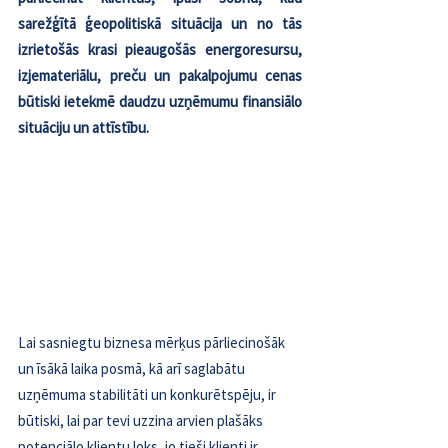
sarežģītā ģeopolitiskā situācija un no tās 
izrietošās krasi pieaugošās energoresursu, 
izjemateriālu, preču un pakalpojumu cenas 
būtiski ietekmē daudzu uzņēmumu finansiālo 
situāciju un attīstību.
Lai sasniegtu biznesa mērķus pārliecinošāk 
un īsākā laika posmā, kā arī saglabātu 
uzņēmuma stabilitāti un konkurētspēju, ir 
būtiski, lai par tevi uzzina arvien plašāks 
potenciālo klientu loks, jo tieši klienti ir 