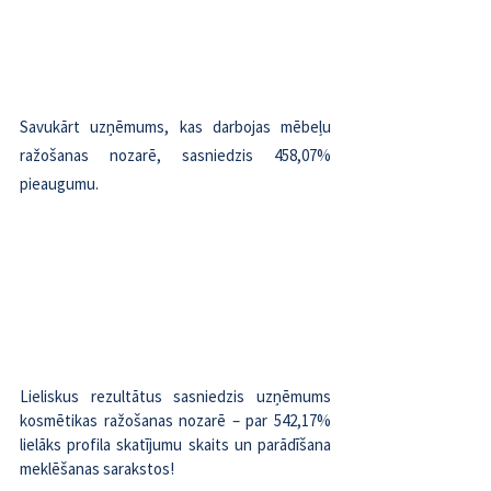
Savukārt uzņēmums, kas darbojas mēbeļu 
ražošanas nozarē, sasniedzis 458,07% 
pieaugumu.
Lieliskus rezultātus sasniedzis uzņēmums 
kosmētikas ražošanas nozarē – par 542,17% 
lielāks profila skatījumu skaits un parādīšana 
meklēšanas sarakstos!