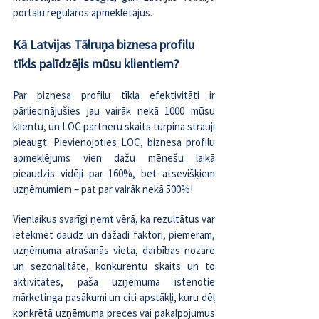
portālu regulāros apmeklētājus.
Kā Latvijas Tālruņa biznesa profilu 
tīkls palīdzējis mūsu klientiem?
Par biznesa profilu tīkla efektivitāti ir 
pārliecinājušies jau vairāk nekā 1000 mūsu 
klientu, un LOC partneru skaits turpina strauji 
pieaugt. Pievienojoties LOC, biznesa profilu 
apmeklējums vien dažu mēnešu laikā 
pieaudzis vidēji par 160%, bet atsevišķiem 
uzņēmumiem – pat par vairāk nekā 500%!
Vienlaikus svarīgi ņemt vērā, ka rezultātus var 
ietekmēt daudz un dažādi faktori, piemēram, 
uzņēmuma atrašanās vieta, darbības nozare 
un sezonalitāte, konkurentu skaits un to 
aktivitātes, paša uzņēmuma īstenotie 
mārketinga pasākumi un citi apstākļi, kuru dēļ 
konkrētā uzņēmuma preces vai pakalpojumus 