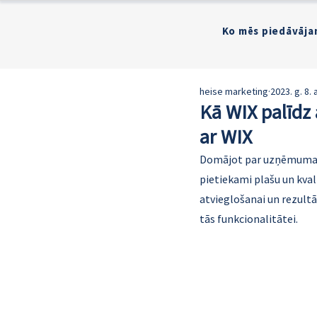
Ko mēs piedāvāja
heise marketing
2023. g. 8. 
Kā WIX palīdz 
ar WIX
Domājot par uzņēmuma māj
pietiekami plašu un kval
atvieglošanai un rezultā
tās funkcionalitātei. 