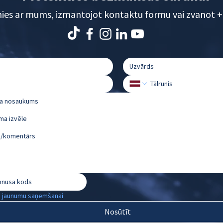
nies ar mums, izmantojot kontaktu formu vai zvanot
+
ma izvēle
u jaunumu saņemšanai
Nosūtīt