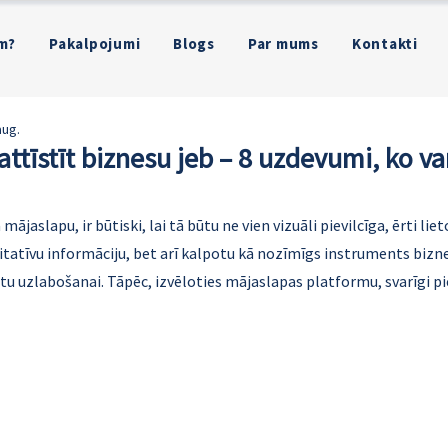
m?
Pakalpojumi
Blogs
Par mums
Kontakti
aug.
attīstīt biznesu jeb – 8 uzdevumi, ko va
aslapu, ir būtiski, lai tā būtu ne vien vizuāli pievilcīga, ērti lie
itatīvu informāciju, bet arī kalpotu kā nozīmīgs instruments bizne
tu uzlabošanai. Tāpēc, izvēloties mājaslapas platformu, svarīgi p