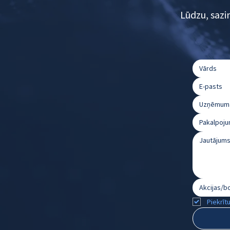
Lūdzu, sazi
Pakalpoju
Piekrīt