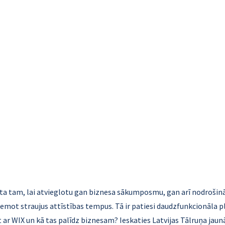
dīta tam, lai atvieglotu gan biznesa sākumposmu, gan arī nodroš
ņemot straujus attīstības tempus. Tā ir patiesi daudzfunkcionāla 
t ar WIX un kā tas palīdz biznesam? Ieskaties Latvijas Tālruņa jaun