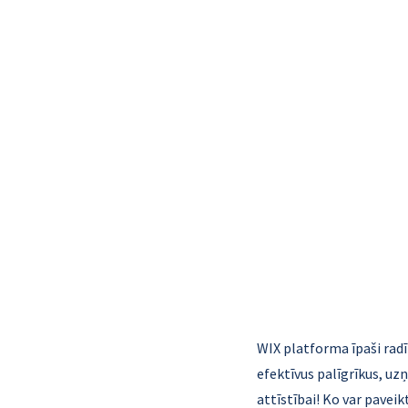
WIX platforma īpaši ra
efektīvus palīgrīkus, uz
attīstībai! Ko var paveik