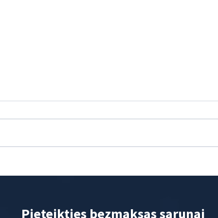
6 svarīgi faktori, kas signalizē –
5 pad
nepieciešama jauna mājaslapa
pieze
page
Pieteikties bezmaksas sarunai