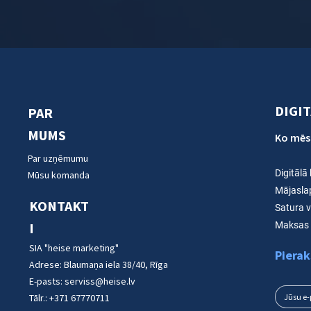
DIGI
PAR
MUMS
Ko mēs
Par uzņēmumu
Digitālā
Mūsu komanda
Mājasla
KONTAKT
Satura 
I
Maksas 
SIA "heise marketing"
Pierak
Adrese:
Blaumaņa iela 38/40, Rīga
E-pasts:
serviss@heise.lv
Tālr.:
+371 67770711