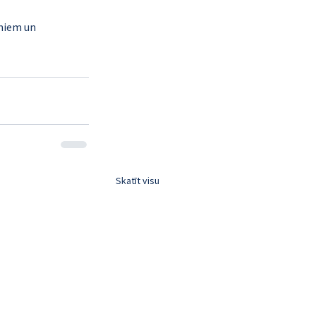
miem un 
Skatīt visu