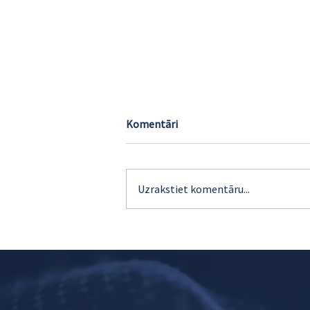
Komentāri
Uzrakstiet komentāru...
5 efektīvas līdu ģenerēšanas
stratēģijas tavam biznesam