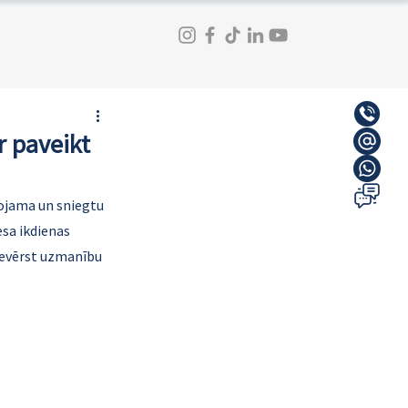
r paveikt
tojama un sniegtu 
sa ikdienas 
ievērst uzmanību 