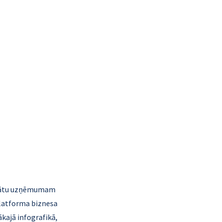
inātu uzņēmumam 
platforma biznesa 
ākajā infografikā, 