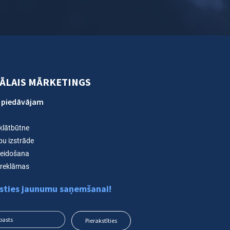
TĀLAIS MĀRKETINGS
 piedāvājam
 klātbūtne
pu izstrāde
veidošana
reklāmas
sties jaunumu saņemšanai!
Pierakstīties