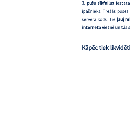
3. pušu sīkfailus
 iestat
īpašnieks. Trešās puses 
servera kods. Tie 
ļauj r
interneta vietnē un tās 
Kāpēc tiek likvidēti