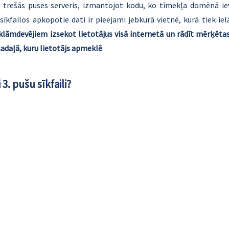
a trešās puses serveris, izmantojot kodu, ko tīmekļa domēnā iev
sīkfailos apkopotie dati ir pieejami jebkurā vietnē, kurā tiek iel
eklāmdevējiem izsekot lietotājus visā internetā un rādīt mērķēta
sadaļā, kuru lietotājs apmeklē
.
 3. pušu sīkfaili?