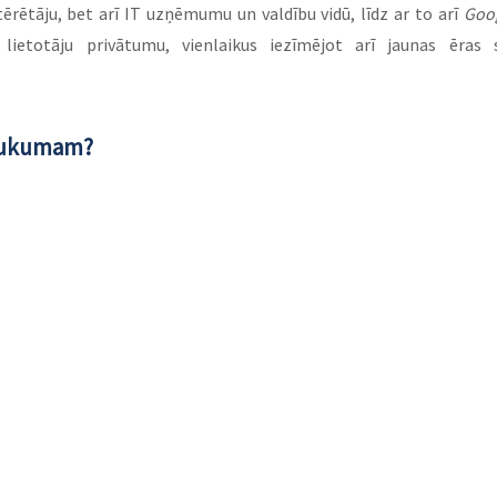
ērētāju, bet arī IT uzņēmumu un valdību vidū, līdz ar to arī 
Goo
 lietotāju privātumu, vienlaikus iezīmējot arī jaunas ēras s
raukumam?