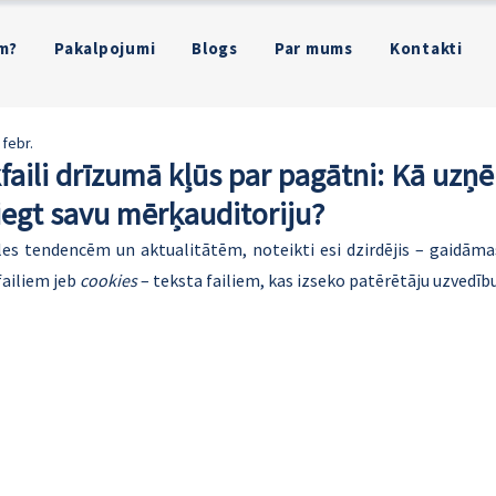
m?
Pakalpojumi
Blogs
Par mums
Kontakti
 febr.
kfaili drīzumā kļūs par pagātni: Kā u
egt savu mērķauditoriju?
les tendencēm un aktualitātēm, noteikti esi dzirdējis – gaidāmas
failiem jeb 
cookies
 – teksta failiem, kas izseko patērētāju uzvedību