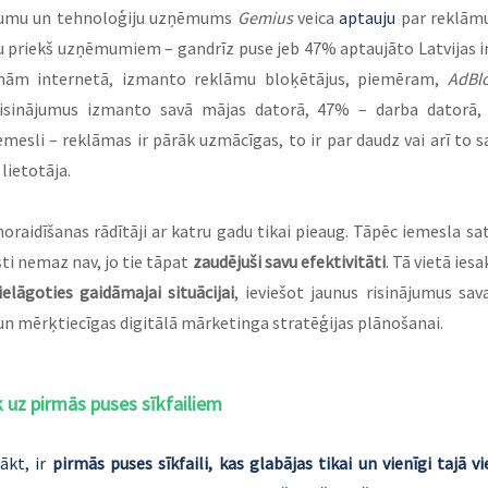
ījumu un tehnoloģiju uzņēmums 
Gemius
 veica 
aptauju
 par reklāmu
u priekš uzņēmumiem – gandrīz puse jeb 47% aptaujāto Latvijas in
lāmām internetā, izmanto reklāmu bloķētājus, piemēram, 
AdBl
isinājumus izmanto savā mājas datorā, 47% – darba datorā,
emesli – reklāmas ir pārāk uzmācīgas, to ir par daudz vai arī to sa
lietotāja.
 noraidīšanas rādītāji ar katru gadu tikai pieaug. Tāpēc iemesla sat
ti nemaz nav, jo tie tāpat 
zaudējuši savu efektivitāti
. Tā vietā ies
ielāgoties gaidāmajai situācijai
, ieviešot jaunus risinājumus sav
un mērķtiecīgas digitālā mārketinga stratēģijas plānošanai.
k uz pirmās puses sīkfailiem
ākt, ir 
pirmās puses sīkfaili, kas glabājas tikai un vienīgi tajā vi