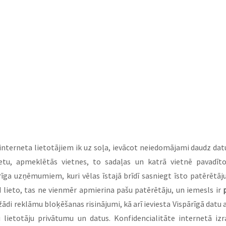
 interneta lietotājiem ik uz soļa, ievācot neiedomājami daudz dat
tu, apmeklētās vietnes, to sadaļas un katrā vietnē pavadīto 
rīga uzņēmumiem, kuri vēlas īstajā brīdī sasniegt īsto patērētāju, 
īd lieto, tas ne vienmēr apmierina pašu patērētāju, un iemesls ir 
žādi reklāmu bloķēšanas risinājumi, kā arī ieviesta Vispārīgā datu a
lietotāju privātumu un datus. Konfidencialitāte internetā izrai