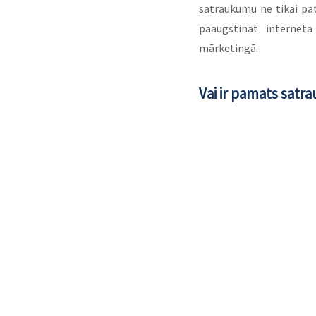
satraukumu ne tikai pat
paaugstināt interneta
mārketingā.
Vai ir pamats sat