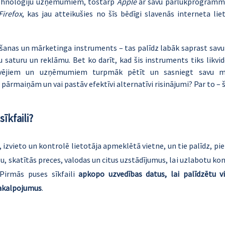
ehnoloģiju uzņēmumiem, tostarp 
Apple
 ar savu pārlūkprogramm
Firefox
, kas jau atteikušies no šīs bēdīgi slavenās interneta lie
ošanas un mārketinga instruments – tas palīdz labāk saprast savu
 saturu un reklāmu. Bet ko darīt, kad šis instruments tiks likvi
evējiem un uzņēmumiem turpmāk pētīt un sasniegt savu mēr
ārmaiņām un vai pastāv efektīvi alternatīvi risinājumi? Par to – š
sīkfaili?
o, izvieto un kontrolē lietotāja apmeklētā vietne, un tie palīdz, pi
u, skatītās preces, valodas un citus uzstādījumus, lai uzlabotu ko
Pirmās puses sīkfaili 
apkopo uzvedības datus, lai palīdzētu v
pakalpojumus
.