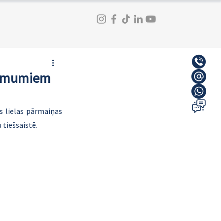
zņēmumiem
 lielas pārmaiņas 
 tiešsaistē.