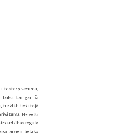
u, tostarp vecumu, 
laiku. Lai gan šī 
turklāt tieši tajā 
privātums
. Ne velti 
izsardzības regula 
sa arvien lielāku 