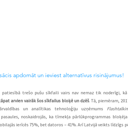
 sācis apdomāt un ieviest alternatīvus risinājumus!
pat arvien vairāk šos sīkfailus bloķē un dzēš
. Tā, piemēram, 201
ārvaldības un analītikas tehnoloģiju uzņēmums 
Flashtalki
 pasaules, noskaidrojās, ka tīmekļa pārlūkprogrammas bloķēja 
bilajās ierīcēs 75%, bet datoros – 41%. Arī Latvijā veikts līdzīgs p