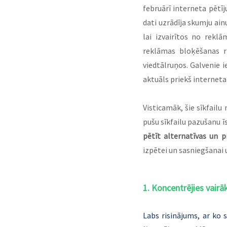
februārī interneta pēt
dati uzrādīja skumju ain
lai izvairītos no rek
reklāmas bloķēšanas r
viedtālruņos. Galvenie i
aktuāls priekš interneta 
Visticamāk, šie sīkfailu
pušu sīkfailu pazušanu īs
pētīt alternatīvas un p
izpētei un sasniegšanai 
1. Koncentrējies vairā
Labs risinājums, ar ko s