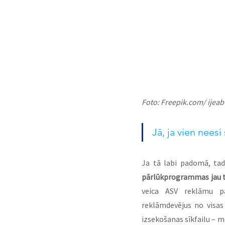
Foto: Freepik.com/ ijeab
Jā, ja vien neesi
pārlūkprogrammas jau tā
veica ASV reklāmu p
reklāmdevējus no visas
izsekošanas sīkfailu – mo