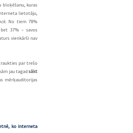
 bloķēšanu, kuras 
terneta lietotāju, 
ock
. No tiem 78% 
 bet 37% – savos 
turs vienkārši nav 
raukties par trešo 
akām jau tagad 
sākt 
as mērķauditorijas 
etnē, ko interneta 