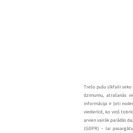
Trešo pušu sīkfaili seko
dzimumu, atrašanās vie
informācija ir ļoti node
viedierīcē, ko viņš tobr
arvien vairāk parādās da
(GDPR) – lai pasargātu 