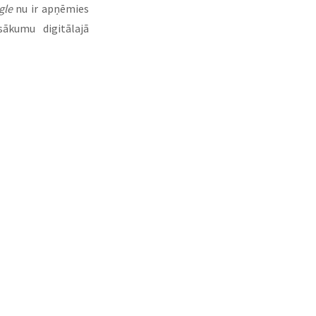
gle
 nu ir apņēmies 
ākumu digitālajā 