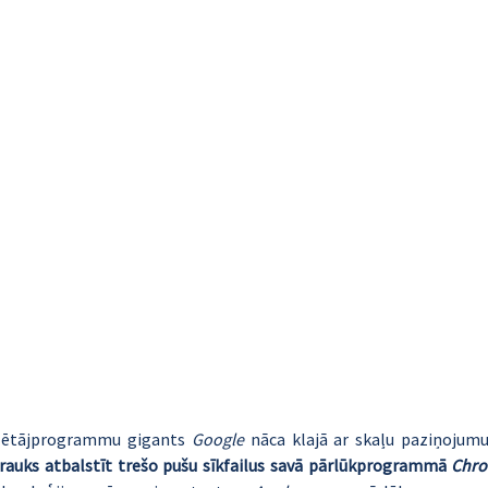
klētājprogrammu gigants 
Google
 nāca klajā ar skaļu paziņojumu
trauks atbalstīt trešo pušu sīkfailus savā pārlūkprogrammā 
Chr