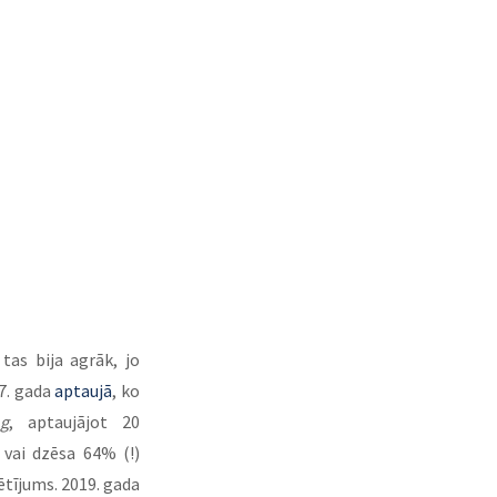
Ja tā labi padomā, tad patiesībā trešo pušu sīkfaili vairs nav nemaz tik noderīgi, kā tas bija agrāk, jo 
7. gada 
aptaujā
, ko 
ng
, aptaujājot 20 
vai dzēsa 64% (!) 
ētījums. 2019. gada 