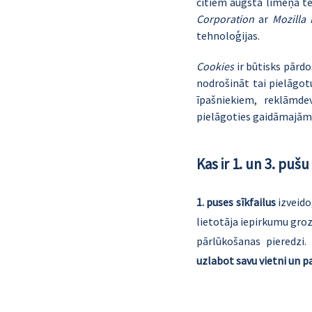
citiem augsta līmeņa t
Corporation
 ar 
Mozilla 
tehnoloģijas.
Cookies
 ir būtisks pārd
nodrošināt tai pielāgotu
īpašniekiem, reklāmd
pielāgoties gaidāmajām p
Kas ir 1. un 3. pušu 
1. puses sīkfailus
 izveid
lietotāja iepirkumu groz
pārlūkošanas pieredzi. 
uzlabot savu vietni un 