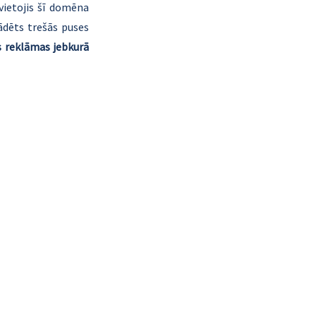
ietojis šī domēna 
ādēts trešās puses 
s reklāmas jebkurā 