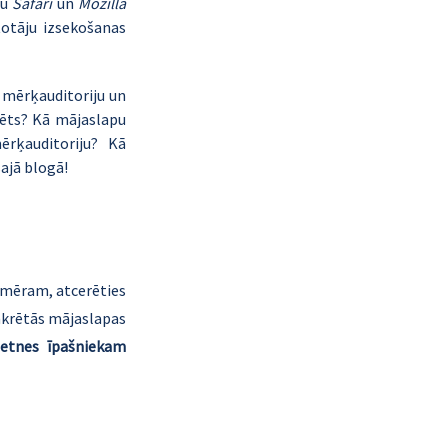
u 
Safari
 un 
Mozilla 
totāju izsekošanas 
 mērķauditoriju un 
dēts? Kā mājaslapu 
ķauditoriju? Kā 
ajā blogā!
emēram, atcerēties 
nkrētās mājaslapas 
ietnes īpašniekam 