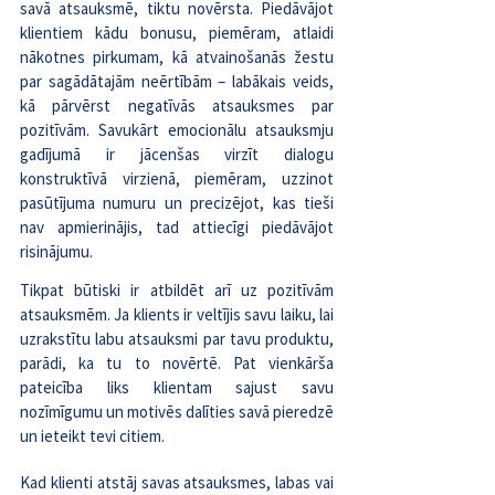
savā atsauksmē, tiktu novērsta. Piedāvājot 
klientiem kādu bonusu, piemēram, atlaidi 
nākotnes pirkumam, kā atvainošanās žestu 
par sagādātajām neērtībām – labākais veids, 
kā pārvērst negatīvās atsauksmes par 
pozitīvām. Savukārt emocionālu atsauksmju 
gadījumā ir jācenšas virzīt dialogu 
konstruktīvā virzienā, piemēram, uzzinot 
pasūtījuma numuru un precizējot, kas tieši 
nav apmierinājis, tad attiecīgi piedāvājot 
risinājumu.
Tikpat būtiski ir atbildēt arī uz pozitīvām 
atsauksmēm. Ja klients ir veltījis savu laiku, lai 
uzrakstītu labu atsauksmi par tavu produktu, 
parādi, ka tu to novērtē. Pat vienkārša 
pateicība liks klientam sajust savu 
nozīmīgumu un motivēs dalīties savā pieredzē 
un ieteikt tevi citiem.
Kad klienti atstāj savas atsauksmes, labas vai 