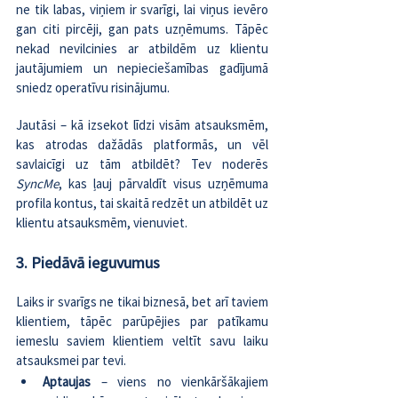
ne tik labas, viņiem ir svarīgi, lai viņus ievēro 
gan citi pircēji, gan pats uzņēmums. Tāpēc 
nekad nevilcinies ar atbildēm uz klientu 
jautājumiem un nepieciešamības gadījumā 
sniedz operatīvu risinājumu.
Jautāsi – kā izsekot līdzi visām atsauksmēm, 
kas atrodas dažādās platformās, un vēl 
savlaicīgi uz tām atbildēt? Tev noderēs 
SyncMe
, kas ļauj pārvaldīt visus uzņēmuma 
profila kontus, tai skaitā redzēt un atbildēt uz 
klientu atsauksmēm, vienuviet.
3. Piedāvā ieguvumus
Laiks ir svarīgs ne tikai biznesā, bet arī taviem 
klientiem, tāpēc parūpējies par patīkamu 
iemeslu saviem klientiem veltīt savu laiku 
atsauksmei par tevi.
Aptaujas
 – viens no vienkāršākajiem 