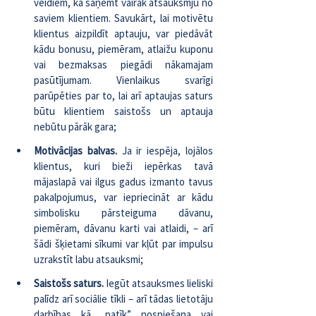
veidiem, kā saņemt vairāk atsauksmju no 
saviem klientiem. Savukārt, lai motivētu 
klientus aizpildīt aptauju, var piedāvāt 
kādu bonusu, piemēram, atlaižu kuponu 
vai bezmaksas piegādi nākamajam 
pasūtījumam. Vienlaikus svarīgi 
parūpēties par to, lai arī aptaujas saturs 
būtu klientiem saistošs un aptauja 
nebūtu pārāk gara;
Motivācijas balvas. 
Ja ir iespēja, lojālos 
klientus, kuri bieži iepērkas tavā 
mājaslapā vai ilgus gadus izmanto tavus 
pakalpojumus, var iepriecināt ar kādu 
simbolisku pārsteiguma dāvanu, 
piemēram, dāvanu karti vai atlaidi, – arī 
šādi šķietami sīkumi var kļūt par impulsu 
uzrakstīt labu atsauksmi;
Saistošs saturs.
 Iegūt atsauksmes lieliski 
palīdz arī sociālie tīkli – arī tādas lietotāju 
darbības kā „patīk” nospiešana vai 