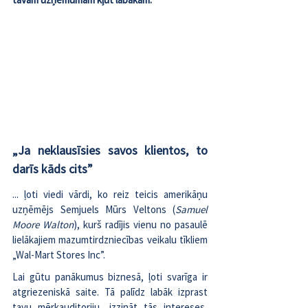
„Ja neklausīsies savos klientos, to 
darīs kāds cits”
... ļoti viedi vārdi, ko reiz teicis amerikāņu 
uzņēmējs Semjuels Mūrs Veltons (
Samuel 
Moore Walton
), kurš radījis vienu no pasaulē 
lielākajiem mazumtirdzniecības veikalu tīkliem 
„Wal-Mart Stores Inc”. 
Lai gūtu panākumus biznesā, ļoti svarīga ir 
atgriezeniskā saite. Tā palīdz labāk izprast 
tavu mērķauditoriju, izzināt tās intereses, 