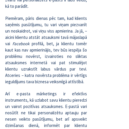
kā to parādīt. 
Piemēram, pāris dienas pēc tam, kad klients 
saņēmis pasūtījumu, tu vari viņam piezvanīt 
un noskaidrot, vai viņu viss apmierina. Ja jā, – 
aicini klientu atstāt atsauksmi tavā mājaslapā 
vai 
Facebook
 profilā, bet, ja klientu tomēr 
kaut kas nav apmierinājis, tev būs iespēja šo 
problēmu novērst, izvairoties no sliktas 
atsauksmes internetā vai pat stimulējot 
klientu uzrakstīt labus vārdus par tevi. 
Atceries – katra novērsta problēma ir vērtīgs 
ieguldījums tava biznesa veiksmīgā attīstībā.
Arī e-pasta mārketings ir efektīvs 
instruments, kā uzlabot savu klientu pieredzi 
un vairot pozitīvas atsauksmes. E-pastā vari 
nosūtīt ne tikai personalizētu aptauju par 
nesen veikto pasūtījumu, bet arī apsveikt 
dzimšanas dienā, informēt par klientu 