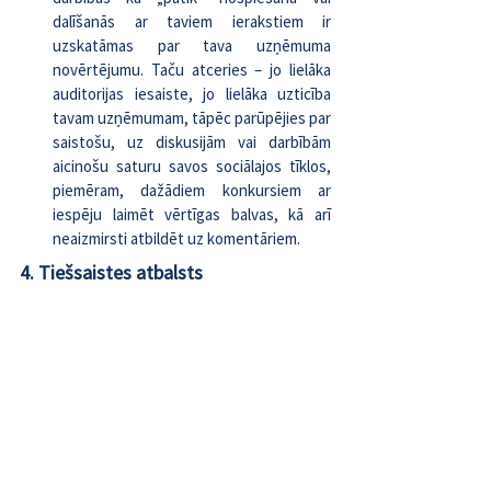
dalīšanās ar taviem ierakstiem ir 
uzskatāmas par tava uzņēmuma 
novērtējumu. Taču atceries – jo lielāka 
auditorijas iesaiste, jo lielāka uzticība 
tavam uzņēmumam, tāpēc parūpējies par 
saistošu, uz diskusijām vai darbībām 
aicinošu saturu savos sociālajos tīklos, 
piemēram, dažādiem konkursiem ar 
iespēju laimēt vērtīgas balvas, kā arī 
neaizmirsti atbildēt uz komentāriem.
4. Tiešsaistes atbalsts