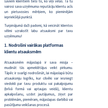
saviem klientiem tieši to, ko viņi vēlas. Tā tu 
vairosi sava uzņēmuma reputāciju klientu acīs 
un pietuvosies mērķiem, ko pieminējām 
iepriekšējā punktā.
Turpinājumā daži padomi, kā veicināt klientos 
vēlmi uzrakstīt labu atsauksmi par tavu 
uzņēmumu!
1. Nodrošini vairākas platformas 
klientu atsauksmēm
Atsauksmēm mājaslapā ir sava misija – 
mudināt tās apmeklētājus veikt pirkumu. 
Tāpēc ir svarīgi nodrošināt, lai mājaslapā būtu 
atsauksmju logrīks, kur cilvēki var iesniegt 
viedokli par tavu produktu vai pakalpojumu 
(brīvā formā vai aptaujas veidā), klientu 
apkalpošanu, uzdot jautājumus, ziņot par 
problēmām, piemēram, mājaslapas darbībā vai 
pasūtījuma veikšanas procesā.