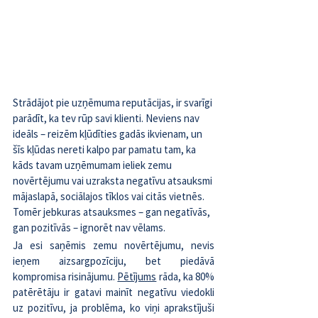
Strādājot pie uzņēmuma reputācijas, ir svarīgi 
parādīt, ka tev rūp savi klienti. Neviens nav 
ideāls – reizēm kļūdīties gadās ikvienam, un 
šīs kļūdas nereti kalpo par pamatu tam, ka 
kāds tavam uzņēmumam ieliek zemu 
novērtējumu vai uzraksta negatīvu atsauksmi 
mājaslapā, sociālajos tīklos vai citās vietnēs. 
Tomēr jebkuras atsauksmes – gan negatīvās, 
gan pozitīvās – ignorēt nav vēlams. 
Ja esi saņēmis zemu novērtējumu, nevis 
ieņem aizsargpozīciju, bet piedāvā 
kompromisa risinājumu. 
Pētījums
rāda, ka 80% 
patērētāju ir gatavi mainīt negatīvu viedokli 
uz pozitīvu, ja problēma, ko viņi aprakstījuši 