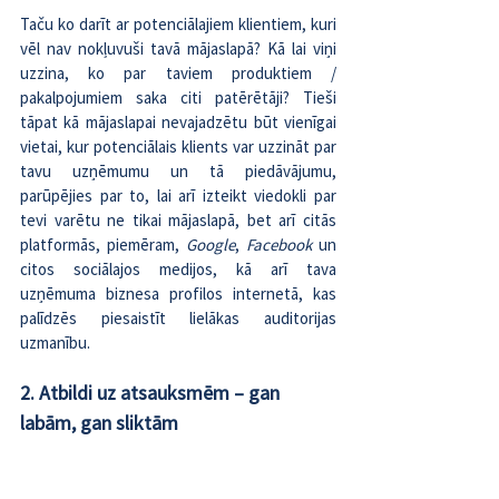
Taču ko darīt ar potenciālajiem klientiem, kuri 
vēl nav nokļuvuši tavā mājaslapā? Kā lai viņi 
uzzina, ko par taviem produktiem / 
pakalpojumiem saka citi patērētāji? Tieši 
tāpat kā mājaslapai nevajadzētu būt vienīgai 
vietai, kur potenciālais klients var uzzināt par 
tavu uzņēmumu un tā piedāvājumu, 
parūpējies par to, lai arī izteikt viedokli par 
tevi varētu ne tikai mājaslapā, bet arī citās 
platformās, piemēram, 
Google
, 
Facebook 
un 
citos sociālajos medijos, kā arī
 tava 
uzņēmuma biznesa profilos internetā
, kas 
palīdzēs piesaistīt lielākas auditorijas 
uzmanību.
2. Atbildi uz atsauksmēm – gan 
labām, gan sliktām