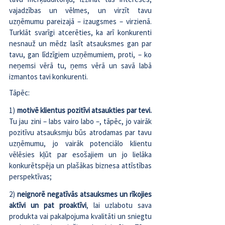
vajadzības un vēlmes, un virzīt tavu 
uzņēmumu pareizajā – izaugsmes – virzienā. 
Turklāt svarīgi atcerēties, ka arī konkurenti 
nesnauž un mēdz lasīt atsauksmes gan par 
tavu, gan līdzīgiem uzņēmumiem, proti, – ko 
neņemsi vērā tu, ņems vērā un savā labā 
izmantos tavi konkurenti. 
Tāpēc:
1) 
motivē klientus pozitīvi atsaukties par tevi.
Tu jau zini – labs vairo labo –, tāpēc, jo vairāk 
pozitīvu atsauksmju būs atrodamas par tavu 
uzņēmumu, jo vairāk potenciālo klientu 
vēlēsies kļūt par esošajiem un jo lielāka 
konkurētspēja un plašākas biznesa attīstības 
perspektīvas;
2) 
neignorē negatīvās atsauksmes un rīkojies 
aktīvi un pat proaktīvi
, lai uzlabotu sava 
produkta vai pakalpojuma kvalitāti un sniegtu 