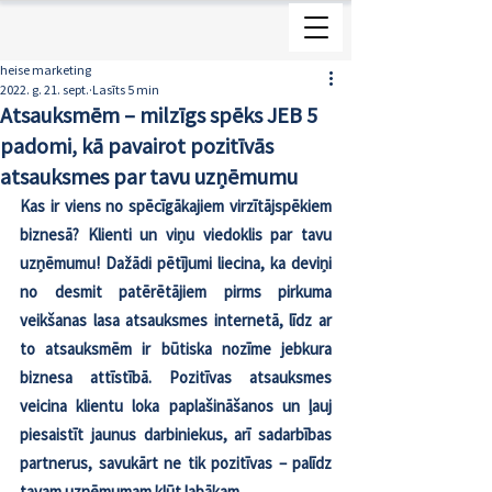
heise marketing
2022. g. 21. sept.
Lasīts 5 min
Atsauksmēm – milzīgs spēks JEB 5
padomi, kā pavairot pozitīvās
atsauksmes par tavu uzņēmumu
Kas ir viens no spēcīgākajiem virzītājspēkiem 
biznesā? Klienti un viņu viedoklis par tavu 
uzņēmumu! Dažādi pētījumi liecina, ka deviņi 
no desmit patērētājiem pirms pirkuma 
veikšanas lasa atsauksmes internetā, līdz ar 
to atsauksmēm ir būtiska nozīme jebkura 
biznesa attīstībā. Pozitīvas atsauksmes 
veicina klientu loka paplašināšanos un ļauj 
piesaistīt jaunus darbiniekus, arī sadarbības 
partnerus, savukārt ne tik pozitīvas – palīdz 
tavam uzņēmumam kļūt labākam. 