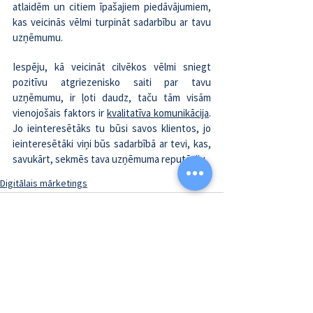
atlaidēm un citiem īpašajiem piedāvājumiem, 
kas veicinās vēlmi turpināt sadarbību ar tavu 
uzņēmumu.
Iespēju, kā veicināt cilvēkos vēlmi sniegt 
pozitīvu atgriezenisko saiti par tavu 
uzņēmumu, ir ļoti daudz, taču tām visām 
vienojošais faktors ir 
kvalitatīva komunikācija
. 
Jo ieinteresētāks tu būsi savos klientos, jo 
ieinteresētāki viņi būs sadarbībā ar tevi, kas, 
savukārt, sekmēs tava uzņēmuma reputāciju.
Digitālais mārketings
Skatīt visu
Jaunākie ieraksti