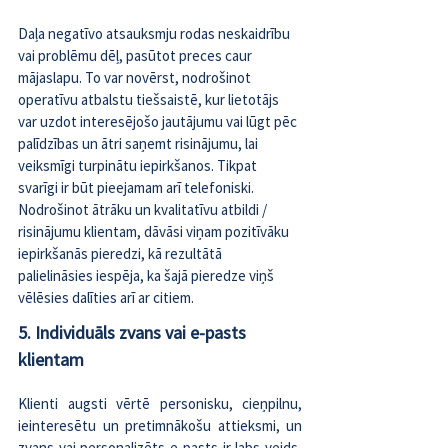
Daļa negatīvo atsauksmju rodas neskaidrību 
vai problēmu dēļ, pasūtot preces caur 
mājaslapu. To var novērst, nodrošinot 
operatīvu atbalstu tiešsaistē, kur lietotājs 
var uzdot interesējošo jautājumu vai lūgt pēc 
palīdzības un ātri saņemt risinājumu, lai 
veiksmīgi turpinātu iepirkšanos. Tikpat 
svarīgi ir būt pieejamam arī telefoniski. 
Nodrošinot ātrāku un kvalitatīvu atbildi / 
risinājumu klientam, dāvāsi viņam pozitīvāku 
iepirkšanās pieredzi, kā rezultātā 
palielināsies iespēja, ka šajā pieredze viņš 
vēlēsies dalīties arī ar citiem. 
5. Individuāls zvans vai e-pasts 
klientam
Klienti augsti vērtē personisku, cieņpilnu, 
ieinteresētu un pretimnākošu attieksmi, un 
zvans vai personalizēts e-pasts ir labs veids, 