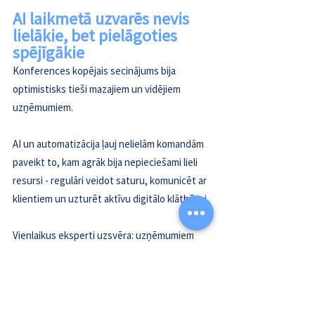
AI laikmetā uzvarēs nevis 
lielākie, bet pielāgoties 
spējīgākie
Konferences kopējais secinājums bija 
optimistisks tieši mazajiem un vidējiem 
uzņēmumiem. 
AI un automatizācija ļauj nelielām komandām 
paveikt to, kam agrāk bija nepieciešami lieli 
resursi - regulāri veidot saturu, komunicēt ar 
klientiem un uzturēt aktīvu digitālo klātbūtni. 
Vienlaikus eksperti uzsvēra: uzņēmumiem 
būs nepieciešami partneri un konsultanti, kas 
palīdz orientēties jaunajā AI meklēšanas vidē 
un pielāgot digitālo stratēģiju nākamajiem 
gadiem.