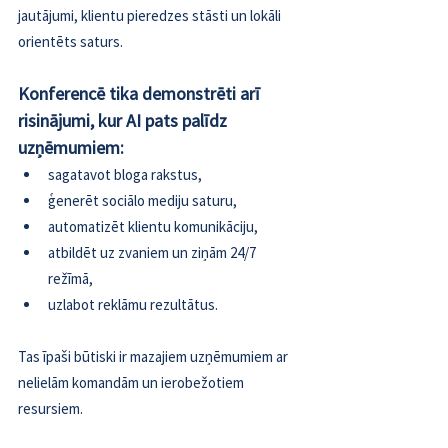
jautājumi, klientu pieredzes stāsti un lokāli 
orientēts saturs.
Konferencē tika demonstrēti arī 
risinājumi, kur AI pats palīdz 
uzņēmumiem:
sagatavot bloga rakstus,
ģenerēt sociālo mediju saturu,
automatizēt klientu komunikāciju,
atbildēt uz zvaniem un ziņām 24/7 
režīmā,
uzlabot reklāmu rezultātus.
Tas īpaši būtiski ir mazajiem uzņēmumiem ar 
nelielām komandām un ierobežotiem 
resursiem.