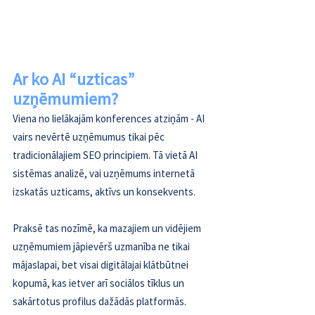
Ar ko AI “uzticas” 
uzņēmumiem?
Viena no lielākajām konferences atziņām - AI 
vairs nevērtē uzņēmumus tikai pēc 
tradicionālajiem SEO principiem. Tā vietā AI 
sistēmas analizē, vai uzņēmums internetā 
izskatās uzticams, aktīvs un konsekvents.
Praksē tas nozīmē, ka mazajiem un vidējiem 
uzņēmumiem jāpievērš uzmanība ne tikai 
mājaslapai, bet visai digitālajai klātbūtnei 
kopumā, kas ietver arī sociālos tīklus un 
sakārtotus profilus dažādās platformās.