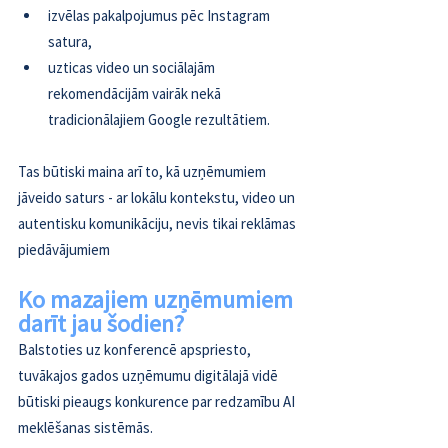
izvēlas pakalpojumus pēc Instagram 
satura,  
uzticas video un sociālajām 
rekomendācijām vairāk nekā 
tradicionālajiem Google rezultātiem.  
Tas būtiski maina arī to, kā uzņēmumiem 
jāveido saturs - ar lokālu kontekstu, video un 
autentisku komunikāciju, nevis tikai reklāmas 
piedāvājumiem
Ko mazajiem uzņēmumiem 
darīt jau šodien?
Balstoties uz konferencē apspriesto, 
tuvākajos gados uzņēmumu digitālajā vidē 
būtiski pieaugs konkurence par redzamību AI 
meklēšanas sistēmās. 