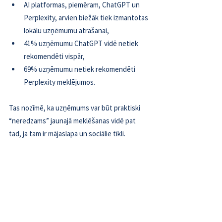
AI platformas, piemēram, ChatGPT un 
Perplexity, arvien biežāk tiek izmantotas 
lokālu uzņēmumu atrašanai,  
41% uzņēmumu ChatGPT vidē netiek 
rekomendēti vispār,  
69% uzņēmumu netiek rekomendēti 
Perplexity meklējumos.  
Tas nozīmē, ka uzņēmums var būt praktiski 
“neredzams” jaunajā meklēšanas vidē pat 
tad, ja tam ir mājaslapa un sociālie tīkli.