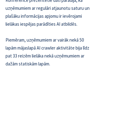
Konferencē prezentētie dati parādīja, ka 
uzņēmumiem ar regulāri atjaunotu saturu un 
plašāku informācijas apjomu ir ievērojami 
lielākas iespējas parādīties AI atbildēs. 
Piemēram, uzņēmumiem ar vairāk nekā 50 
lapām mājaslapā AI crawler aktivitāte bija līdz 
pat 33 reizēm lielāka nekā uzņēmumiem ar 
dažām statiskām lapām.