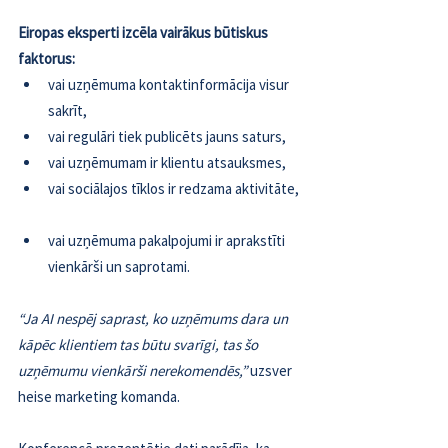
Eiropas eksperti izcēla vairākus būtiskus 
faktorus: 
vai uzņēmuma kontaktinformācija visur 
sakrīt,  
vai regulāri tiek publicēts jauns saturs,  
vai uzņēmumam ir klientu atsauksmes,  
vai sociālajos tīklos ir redzama aktivitāte, 
vai uzņēmuma pakalpojumi ir aprakstīti 
vienkārši un saprotami.
“Ja AI nespēj saprast, ko uzņēmums dara un 
kāpēc klientiem tas būtu svarīgi, tas šo 
uzņēmumu vienkārši nerekomendēs,”
 uzsver 
heise marketing komanda.