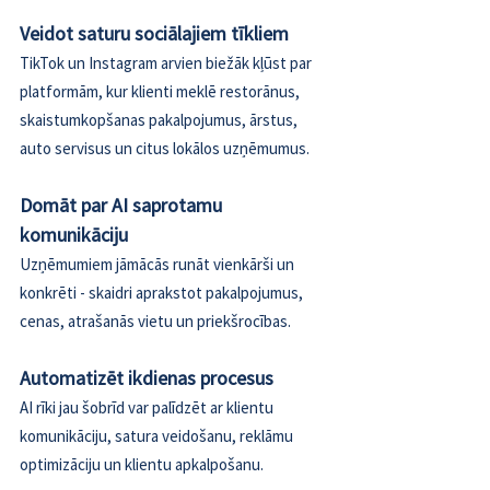
Veidot saturu sociālajiem tīkliem 
TikTok un Instagram arvien biežāk kļūst par 
platformām, kur klienti meklē restorānus, 
skaistumkopšanas pakalpojumus, ārstus, 
auto servisus un citus lokālos uzņēmumus. 
Domāt par AI saprotamu 
komunikāciju 
Uzņēmumiem jāmācās runāt vienkārši un 
konkrēti - skaidri aprakstot pakalpojumus, 
cenas, atrašanās vietu un priekšrocības. 
Automatizēt ikdienas procesus 
AI rīki jau šobrīd var palīdzēt ar klientu 
komunikāciju, satura veidošanu, reklāmu 
optimizāciju un klientu apkalpošanu.