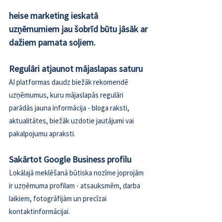
heise marketing ieskatā 
uzņēmumiem jau šobrīd būtu jāsāk ar 
dažiem pamata soļiem. 
Regulāri atjaunot mājaslapas saturu 
AI platformas daudz biežāk rekomendē 
uzņēmumus, kuru mājaslapās regulāri 
parādās jauna informācija - bloga raksti, 
aktualitātes, biežāk uzdotie jautājumi vai 
pakalpojumu apraksti. 
Sakārtot Google Business profilu 
Lokālajā meklēšanā būtiska nozīme joprojām 
ir uzņēmuma profilam - atsauksmēm, darba 
laikiem, fotogrāfijām un precīzai 
kontaktinformācijai. 