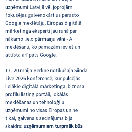
uzņēmumi Latvijā vēl joprojām 
fokusējas galvenokārt uz parasto 
Google meklētāju, Eiropas digitālā 
mārketinga eksperti jau runā par 
nākamo lielo pārmaiņu vilni - AI 
meklēšanu, ko pamazām ievieš un 
attīsta arī pats Google. 
17.-20.maijā Berlīnē notikušajā Siinda 
Live 2026 konferencē, kur pulcējās 
lielākie digitālā mārketinga, biznesa 
profilu listing portāli, lokālās 
meklēšanas un tehnoloģiju 
uzņēmumi no visas Eiropas un ne 
tikai, galvenais secinājums bija 
skaidrs:
 uzņēmumiem turpmāk būs 