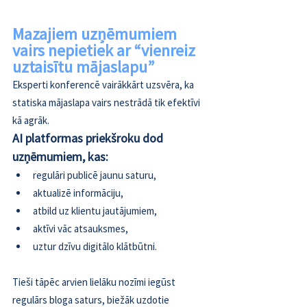
Mazajiem uzņēmumiem 
vairs nepietiek ar “vienreiz 
uztaisītu mājaslapu” 
Eksperti konferencē vairākkārt uzsvēra, ka 
statiska mājaslapa vairs nestrādā tik efektīvi 
kā agrāk. 
AI platformas priekšroku dod 
uzņēmumiem, kas: 
regulāri publicē jaunu saturu,  
aktualizē informāciju,  
atbild uz klientu jautājumiem,  
aktīvi vāc atsauksmes,  
uztur dzīvu digitālo klātbūtni.  
Tieši tāpēc arvien lielāku nozīmi iegūst 
regulārs bloga saturs, biežāk uzdotie 