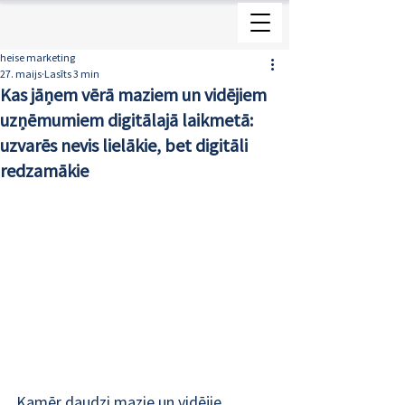
heise marketing
27. maijs
Lasīts 3 min
Kas jāņem vērā maziem un vidējiem
uzņēmumiem digitālajā laikmetā:
uzvarēs nevis lielākie, bet digitāli
redzamākie
Kamēr daudzi mazie un vidējie 