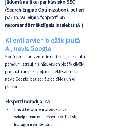
jādomā ne tikai par klasisko SEO 
(Search Engine Optimization), bet arī 
par to, vai viņus “saprot” un 
rekomendē mākslīgais intelekts (AI).
Klienti arvien biežāk jautā 
AI, nevis Google
Konferencē prezentētie dati rāda, ka klientu 
paradumi strauji mainās. Arvien biežāk cilvēki 
produktu un pakalpojumu meklēšanu sāk 
nevis Google, bet sociālajos tīklos un AI 
platformās. 
Eksperti norādīja, ka: 
1 no 3 lietotājiem produktu vai 
pakalpojumu meklēšanu sāk TikTok, 
Instagram vai Reddit,  