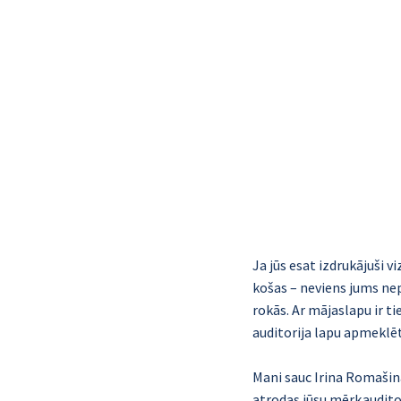
Ja jūs esat izdrukājuši v
košas – neviens jums nep
rokās. Ar mājaslapu ir tie
auditorija lapu apmeklē
Mani sauc Irina Romašina 
atrodas jūsu mērķauditor