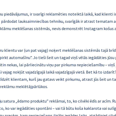
nu piedāvājumus, ir svarīgi reklamēties noteiktā laikā, kad klienti 
ūs pārdodat lauksaimniecības tehniku, svarīgāk ir atrast tematam a
eklāmu meklēšanas sistēmās, nevis demonstrēt Instagram košus at
u klientu var (un pat vajag) noķert meklēšanas sistēmās tajā brīdī,
kt automašīnu”. Jo tieši šeit un tagad viņš vēlās iegādāties jūsu p
in nekas, lai pārliecinātu viņu par pirkuma nepieciešamību – viņš ja
i vajag nokļūt vajadzīgajā laikā vajadzīgajā vietā. Bet kā to izdarī
līdzēt klientam, kurš jau gatavs veikt pirkumu, atrast jūs šeit un t
 reklāmu meklētājpārlūkos.
u satura „ēdamo produktu” reklāmai, to, ko cilvēki ēdīs ar acīm. R
to, ko var iegādāties spontāni – vai tā būtu koša kaklarota vai sulīg
 precēm, kam nepieciešams ilgāks iegādes laiks, atgādiniet cilvēk