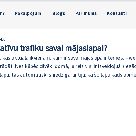
m?
Pakalpojumi
Blogs
Par mums
Kontakti
okt.
tatīvu trafiku savai mājaslapai?
i, kas aktuāla ikvienam, kam ir sava mājaslapa internetā –we
rādāt. Nez kāpēc cilvēki domā, ja reiz viņi ir izveidojuši (iegā
lapu, tas automātiski sniedz garantiju, ka šo lapu kāds apme