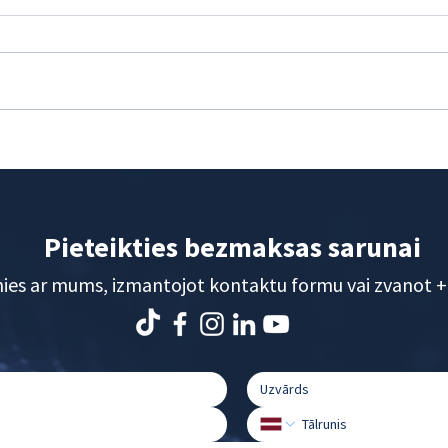
6 svarīgi faktori, kas signalizē –
Kā WI
nepieciešama jauna mājaslapa
jeb –
ar WI
Pieteikties bezmaksas sarunai
nies ar mums, izmantojot kontaktu formu vai zvanot
+