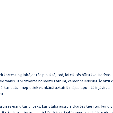
izītkartes un glabājat tās plauktā, tad, lai cik tās būtu kvalitatīva
iezvanīs uz vizītkartē norādīto tālruni, kamēr neiedosiet šo vizītka
ši tas pats – nepietiek vienkārši uztaisīt mājaslapu – tā ir jāvirza, l
tu.
un es esmu tas cilvēks, kas glabā jūsu vizītkartes tieši tur, kur digi
ija. Šodien es jums pastāstīšu, kādus jautājumus vajadzētu uzdot s