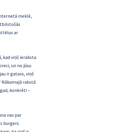
internetā meklē, 
tbilstošās 
tēlus ar 
 kad viņš ieraksta 
reci, un no jūsu 
u ir gatavs, viņš 
t? Nākamajā rakstā 
agad, konkrēti – 
una nav par 
s burgers. 
am, ka viņš ir 