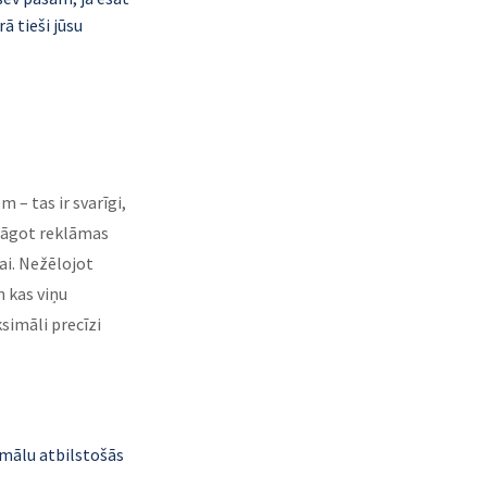
 tieši jūsu 
 – tas ir svarīgi, 
ielāgot reklāmas 
i. Nežēlojot 
n kas viņu 
simāli precīzi 
imālu atbilstošās 