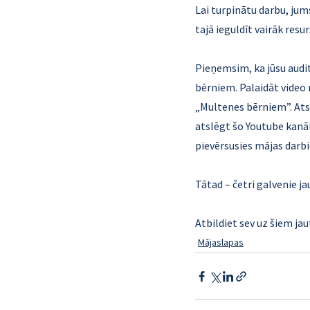
Lai turpinātu darbu, jums
tajā ieguldīt vairāk resur
Pieņemsim, ka jūsu audi
bērniem. Palaidāt video 
„Multenes bērniem”. Atsau
atslēgt šo Youtube kanāl
pievērsusies mājas darbie
Tātad – četri galvenie j
Atbildiet sev uz šiem ja
Mājaslapas