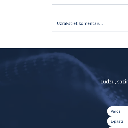
Uzrakstiet komentāru...
5 efektīvas līdu ģenerēšanas
stratēģijas tavam biznesam
Lūdzu, sazi