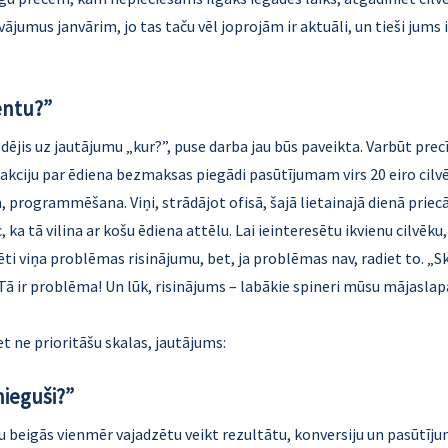
jumus janvārim, jo tas taču vēl joprojām ir aktuāli, un tieši jums 
entu?”
ldējis uz jautājumu „kur?”, puse darba jau būs paveikta. Varbūt precīz
akciju par ēdiena bezmaksas piegādi pasūtījumam virs 20 eiro cil
programmēšana. Viņi, strādājot ofisā, šajā lietainajā dienā priecās
c, ka tā vilina ar košu ēdiena attēlu. Lai ieinteresētu ikvienu cilvēku,
i viņa problēmas risinājumu, bet, ja problēmas nav, radiet to. „Ska
 Tā ir problēma! Un lūk, risinājums – labākie spineri mūsu mājaslap
et ne prioritāšu skalas, jautājums:
ieguši?”
igu beigās vienmēr vajadzētu veikt rezultātu, konversiju un pasūtījum