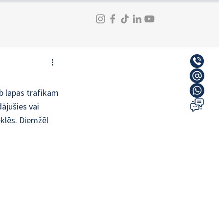
b lapas trafikam 
dājušies vai 
klēs. Diemžēl 