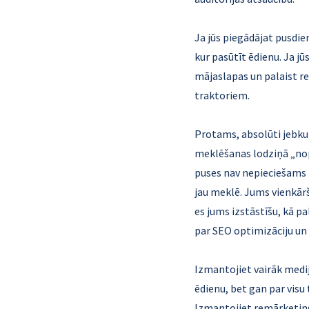
Ja jūs piegādājat pusdie
kur pasūtīt ēdienu. Ja j
mājaslapas un palaist r
traktoriem.
Protams, absolūti jebkur
meklēšanas lodziņā „nopir
puses nav nepieciešams it
jau meklē. Jums vienkārš
es jums izstāstīšu, kā pa
par SEO optimizāciju un
Izmantojiet vairāk medij
ēdienu, bet gan par visu 
Izmantojiet remārketingu