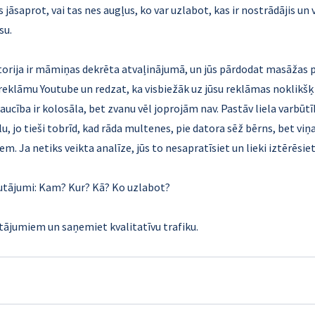
 jāsaprot, vai tas nes augļus, ko var uzlabot, kas ir nostrādājis un
su.
torija ir māmiņas dekrēta atvaļinājumā, un jūs pārdodat masāžas
reklāmu Youtube un redzat, ka visbiežāk uz jūsu reklāmas noklikšķ
cība ir kolosāla, bet zvanu vēl joprojām nav. Pastāv liela varbūtība
u, jo tieši tobrīd, kad rāda multenes, pie datora sēž bērns, bet vi
m. Ja netiks veikta analīze, jūs to nesapratīsiet un lieki iztērēsiet
autājumi: Kam? Kur? Kā? Ko uzlabot?
utājumiem un saņemiet kvalitatīvu trafiku.