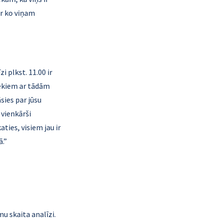
ir ko viņam 
i plkst. 11.00 ir 
vēkiem ar tādām 
ies par jūsu 
 vienkārši 
ties, visiem jau ir 
ā.”
u skaita analīzi. 