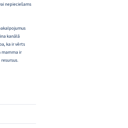
 vai nepieciešams 
 pakalpojumus 
ina kanālā 
, ka ir vērts 
ņa mamma ir 
 resursus.