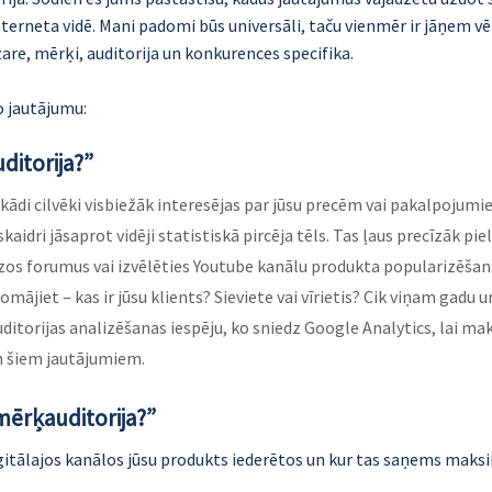
terneta vidē. Mani padomi būs universāli, taču vienmēr ir jāņem vērā
e, mērķi, auditorija un konkurences specifika.
o jautājumu:
ditorija?”
 kādi cilvēki visbiežāk interesējas par jūsu precēm vai pakalpojumiem
 skaidri jāsaprot vidēji statistiskā pircēja tēls. Tas ļaus precīzāk p
zos forumus vai izvēlēties Youtube kanālu produkta popularizēšana
omājiet – kas ir jūsu klients? Sieviete vai vīrietis? Cik viņam gadu u
ditorijas analizēšanas iespēju, ko sniedz Google Analytics, lai mak
em šiem jautājumiem.
mērķauditorija?”
igitālajos kanālos jūsu produkts iederētos un kur tas saņems maks