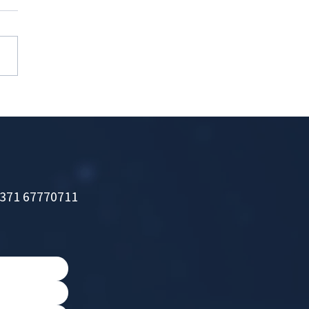
X palīdz attīstīt biznesu
 8 uzdevumi, ko var paveikt
X
371 67770711