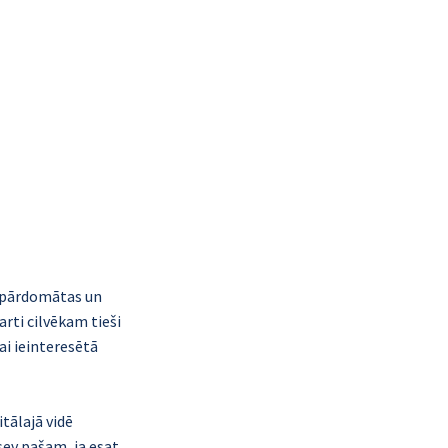
s, pārdomātas un 
rti cilvēkam tieši 
ai ieinteresētā 
tālajā vidē 
ev pašam, ja esat 