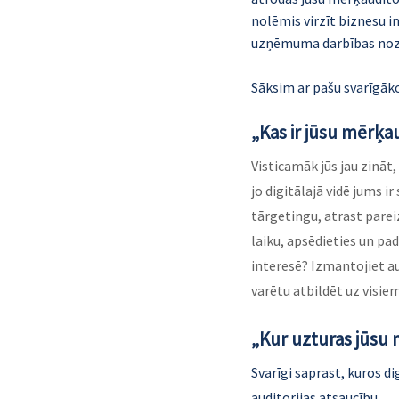
nolēmis virzīt biznesu in
uzņēmuma darbības nozar
Sāksim ar pašu svarīgāk
„Kas ir jūsu mērķau
Visticamāk jūs jau zināt,
jo digitālajā vidē jums ir
tārgetingu, atrast parei
laiku, apsēdieties un pad
interesē? Izmantojiet au
varētu atbildēt uz visi
„Kur uzturas jūsu 
Svarīgi saprast, kuros d
auditorijas atsaucību.