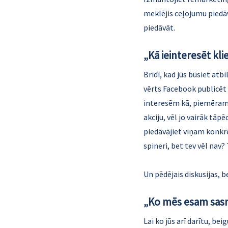
meklējis ceļojumu piedāvā
piedāvāt.
„Kā ieinteresēt kli
Brīdī, kad jūs būsiet atbi
vērts Facebook publicēt 
interesēm kā, piemēram, 
akciju, vēl jo vairāk tāpē
piedāvājiet viņam konkrēt
spineri, bet tev vēl nav?
Un pēdējais diskusijas, b
„Ko mēs esam sasn
Lai ko jūs arī darītu, be