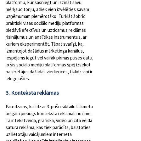
platformu, kur sasniegt un izzināt savu 
mērķauditoriju, atliek vien izvēlēties savam 
uzņēmumam piemērotāko! Turklāt šobrīd 
praktiski visas sociālo mediju platformas 
piedāvā efektīvus un uzticamus reklāmas 
risinājumus un analītikas instrumentus, ar 
kuriem eksperimentēt. Tāpat svarīgi, ka, 
izmantojot dažādus mārketinga kanālus, 
iespējams iegūt vēl vairāk pirmās puses datu, 
jo šīs sociālo mediju platformas spēj izsekot 
patērētājus dažādās viedierīcēs, tiklīdz viņi ir 
ielogojušies.
3. Konteksta reklāmas
Paredzams, ka līdz ar 3. pušu sīkfailu laikmeta 
beigām pieaugs konteksta reklāmas nozīme. 
Tā ir tekstveida, grafiskā, video un cita veida 
satura reklāma, kas tiek parādīta, balstoties 
uz lietotāju vaicājumiem interneta 