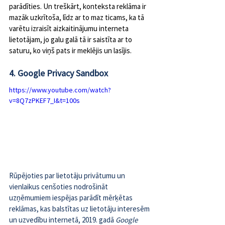
parādīties. Un treškārt, konteksta reklāma ir 
mazāk uzkrītoša, līdz ar to maz ticams, ka tā 
varētu izraisīt aizkaitinājumu interneta 
lietotājam, jo galu galā tā ir saistīta ar to 
saturu, ko viņš pats ir meklējis un lasījis.
4. Google Privacy Sandbox
https://www.youtube.com/watch?
v=8Q7zPKEF7_I&t=100s
Rūpējoties par lietotāju privātumu un 
vienlaikus cenšoties nodrošināt 
uzņēmumiem iespējas parādīt mērķētas 
reklāmas, kas balstītas uz lietotāju interesēm 
un uzvedību internetā, 2019. gadā 
Google 