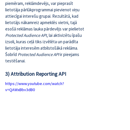
piemēram, reklāmdevējs, var pieprasīt 
lietotāja pārlūkprogrammai pievienot viņu 
attiecīgai interešu grupai. Rezultātā, kad 
lietotājs nākamreiz apmeklēs vietni, tajā 
esošā reklāmas lauka pārdevējs var pielietot 
Protected Audience API
, lai aktivizētu īpašu 
izsoli, kuras ceļā tiks izvēlēta un parādīta 
lietotāja interesēm atbilstošākā reklāma. 
Šobrīd 
Protected Audience API
 ir pieejams 
testēšanai
.
3) Attribution Reporting API
https://www.youtube.com/watch?
v=QAWxBbv3dB0