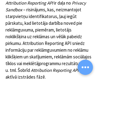
Attribution Reporting API
 ir daļa no
 Privacy 
Sandbox
 – risinājums, kas, neizmantojot 
starpvietņu identifikatorus, ļauj iegūt 
pārskatu, kad lietotāja darbība noved pie 
reklāmguvuma, piemēram, lietotājs 
noklikšķina uz reklāmas un vēlāk pabeidz 
pirkumu. Attribution Reporting API sniedz 
informāciju par reklāmguvumiem no reklāmu 
klikšķiem un skatījumiem, reklāmām sociālajos 
tīklos vai meklētājprogrammu rezultātu lapās 
u. tml. Šobrīd 
Attribution Reporting API
 ir 
aktīvā izstrādes fāzē.
Nobeigumā vēlamies uzsvērt, ka 
Google 
atteikšanās no 
3. pušu sīkfailiem nebūt nav 
uzskatāms par šķērsli uzņēmuma 
popularizēšanai digitālajā vidē. Tiesa, tas ir 
izaicinājums digitālā mārketinga pasaulē, taču 
esam pārliecināti, ka šis izaicinājums nesīs 
pozitīvas pārmaiņas, kurās ieguvēji būs visi – 
gan patērētāji, kuri varēs justies drošāk par 