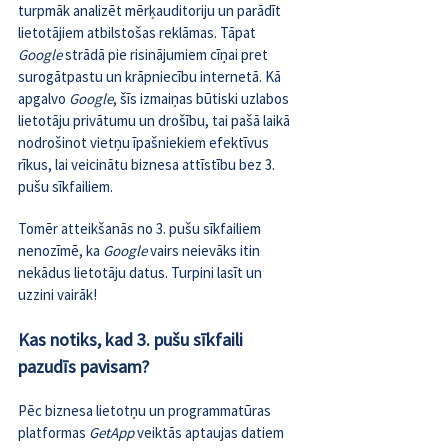
turpmāk analizēt mērķauditoriju un parādīt 
lietotājiem atbilstošas reklāmas. Tāpat 
Google 
strādā pie risinājumiem cīņai pret 
surogātpastu un krāpniecību internetā. Kā 
apgalvo 
Google
, šīs izmaiņas būtiski uzlabos 
lietotāju privātumu un drošību, tai pašā laikā 
nodrošinot vietņu īpašniekiem efektīvus 
rīkus, lai veicinātu biznesa attīstību bez 3. 
pušu sīkfailiem.
Tomēr atteikšanās no 3. pušu sīkfailiem 
nenozīmē, ka 
Google 
vairs neievāks itin 
nekādus lietotāju datus. Turpini lasīt un 
uzzini vairāk!
Kas notiks, kad 3. pušu sīkfaili 
pazudīs pavisam?
Pēc biznesa lietotņu un programmatūras 
platformas 
GetApp 
veiktās aptaujas datiem 