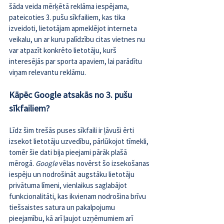
šāda veida mērķētā reklāma iespējama, 
pateicoties 3. pušu sīkfailiem, kas tika 
izveidoti, lietotājam apmeklējot interneta 
veikalu, un ar kuru palīdzību citas vietnes nu 
var atpazīt konkrēto lietotāju, kurš 
interesējās par sporta apaviem, lai parādītu 
viņam relevantu reklāmu.
Kāpēc Google atsakās no 3. pušu 
sīkfailiem?
Līdz šim trešās puses sīkfaili ir ļāvuši ērti 
izsekot lietotāju uzvedību, pārlūkojot tīmekli, 
tomēr šie dati bija pieejami pārāk plašā 
mērogā. 
Google 
vēlas novērst šo izsekošanas 
iespēju un nodrošināt augstāku lietotāju 
privātuma līmeni, vienlaikus saglabājot 
funkcionalitāti, kas ikvienam nodrošina brīvu 
tiešsaistes satura un pakalpojumu 
pieejamību, kā arī ļaujot uzņēmumiem arī 