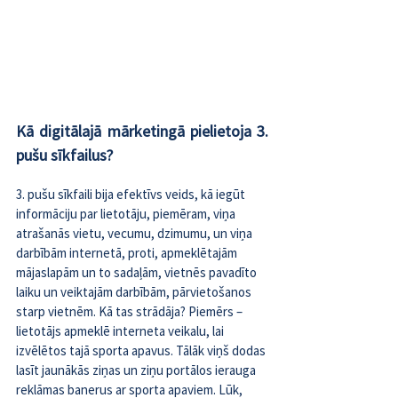
Kā digitālajā mārketingā pielietoja 3. 
pušu sīkfailus?
3. pušu sīkfaili bija efektīvs veids, kā iegūt 
informāciju par lietotāju, piemēram, viņa 
atrašanās vietu, vecumu, dzimumu, un viņa 
darbībām internetā, proti, apmeklētajām 
mājaslapām un to sadaļām, vietnēs pavadīto 
laiku un veiktajām darbībām, pārvietošanos 
starp vietnēm. Kā tas strādāja? Piemērs – 
lietotājs apmeklē interneta veikalu, lai 
izvēlētos tajā sporta apavus. Tālāk viņš dodas 
lasīt jaunākās ziņas un ziņu portālos ierauga 
reklāmas banerus ar sporta apaviem. Lūk, 