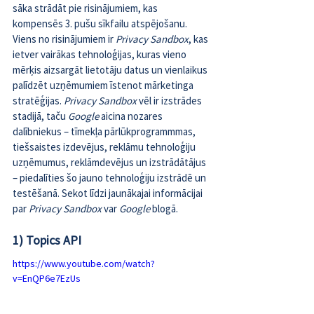
sāka strādāt pie risinājumiem, kas 
kompensēs 3. pušu sīkfailu atspējošanu. 
Viens no risinājumiem ir 
Privacy Sandbox
, kas 
ietver vairākas tehnoloģijas, kuras vieno 
mērķis aizsargāt lietotāju datus un vienlaikus 
palīdzēt uzņēmumiem īstenot mārketinga 
stratēģijas. 
Privacy Sandbox 
vēl ir izstrādes 
stadijā, taču 
Google 
aicina nozares 
dalībniekus – tīmekļa pārlūkprogrammmas, 
tiešsaistes izdevējus, reklāmu tehnoloģiju 
uzņēmumus, reklāmdevējus un izstrādātājus 
– piedalīties šo jauno tehnoloģiju izstrādē un 
testēšanā. Sekot līdzi jaunākajai informācijai 
par 
Privacy Sandbox
 var 
Google 
blogā
.
1) Topics API
https://www.youtube.com/watch?
v=EnQP6e7EzUs