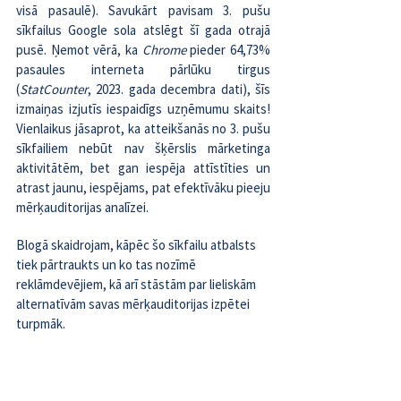
visā pasaulē). Savukārt pavisam 3. pušu 
sīkfailus Google sola atslēgt šī gada otrajā 
pusē. Ņemot vērā, ka 
Chrome 
pieder 64,73% 
pasaules interneta pārlūku tirgus 
(
StatCounter
, 2023. gada decembra dati), šīs 
izmaiņas izjutīs iespaidīgs uzņēmumu skaits! 
Vienlaikus jāsaprot, ka atteikšanās no 3. pušu 
sīkfailiem nebūt nav šķērslis mārketinga 
aktivitātēm, bet gan iespēja attīstīties un 
atrast jaunu, iespējams, pat efektīvāku pieeju 
mērķauditorijas analīzei.
Blogā skaidrojam, kāpēc šo sīkfailu atbalsts 
tiek pārtraukts un ko tas nozīmē 
reklāmdevējiem, kā arī stāstām par lieliskām 
alternatīvām savas mērķauditorijas izpētei 
turpmāk.