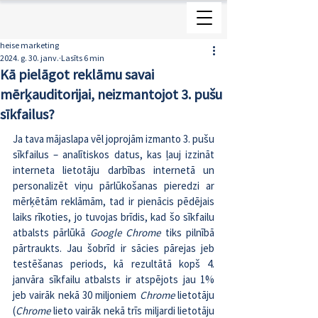
heise marketing
2024. g. 30. janv.
Lasīts 6 min
Kā pielāgot reklāmu savai
mērķauditorijai, neizmantojot 3. pušu
sīkfailus?
Ja tava mājaslapa vēl joprojām izmanto 3. pušu 
sīkfailus – analītiskos datus, kas ļauj izzināt 
interneta lietotāju darbības internetā un 
personalizēt viņu pārlūkošanas pieredzi ar 
mērķētām reklāmām, tad ir pienācis pēdējais 
laiks rīkoties, jo tuvojas brīdis, kad šo sīkfailu 
atbalsts pārlūkā 
Google Chrome
 tiks pilnībā 
pārtraukts. Jau šobrīd ir sācies pārejas jeb 
testēšanas periods, kā rezultātā 
kopš 4. 
janvāra sīkfailu atbalsts ir atspējots jau 1%
jeb vairāk nekā 30 miljoniem 
Chrome 
lietotāju 
(
Chrome 
lieto vairāk nekā trīs miljardi lietotāju 