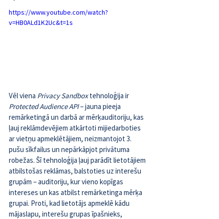
https://www.youtube.com/watch?
v=HB0ALd1K2Uc&t=1s
Vēl viena 
Privacy Sandbox
 tehnoloģija ir
Protected Audience API 
– jauna pieeja 
remārketingā un darbā ar mērķauditoriju, kas 
ļauj reklāmdevējiem atkārtoti mijiedarboties 
ar vietņu apmeklētājiem, neizmantojot 3. 
pušu sīkfailus un nepārkāpjot privātuma 
robežas. Šī tehnoloģija ļauj parādīt lietotājiem 
atbilstošas reklāmas, balstoties uz interešu 
grupām – auditoriju, kur vieno kopīgas 
intereses un kas atbilst remārketinga mērķa 
grupai. Proti, kad lietotājs apmeklē kādu 
mājaslapu, interešu grupas īpašnieks, 