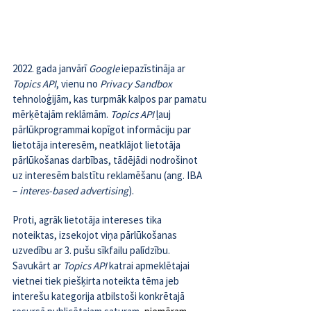
2022. gada janvārī 
Google 
iepazīstināja ar 
Topics API
, vienu no 
Privacy Sandbox
tehnoloģijām, kas turpmāk kalpos par pamatu 
mērķētajām reklāmām. 
Topics API 
ļauj 
pārlūkprogrammai kopīgot informāciju par 
lietotāja interesēm, neatklājot lietotāja 
pārlūkošanas darbības, tādējādi nodrošinot 
uz interesēm balstītu reklamēšanu (ang. IBA 
– 
interes-based advertising
).
Proti, agrāk lietotāja intereses tika 
noteiktas, izsekojot viņa pārlūkošanas 
uzvedību ar 3. pušu sīkfailu palīdzību. 
Savukārt ar 
Topics API
 katrai apmeklētajai 
vietnei tiek piešķirta noteikta tēma jeb 
interešu kategorija atbilstoši konkrētajā 