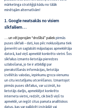
mārketinga stratēģijā kādu no tālāk 
minētajām alternatīvām!
1. 
Google neatsakās no visiem 
sīkfailiem…
… un vēl joprojām “drošībā” paliek 
pirmās 
puses sīkfaili – dati, kas pēc noklusējuma tiek 
ģenerēti un saglabāti mājaslapas apmeklētāja 
datorā, kad viņš apmeklē konkrēto vietni. Šos 
sīkfailus izmanto lietotāja pieredzes 
uzlabošanai, jo tie ir atbildīgi par 
pierakstīšanās informācijas, lietotāja 
izvēlētās valodas, iepirkumu groza vienumu 
un citu iestatījumu atcerēšanos. Izmantojot 
pirmās puses sīkfailus, var uzzināt, ko 
lietotājs darījis, apmeklējot konkrēto 
interneta vietni, redzēt, cik bieži viņš to 
apmeklē, un iegūt citus pamata analītiskos 
datus, kas var palīdzēt izstrādāt vai 