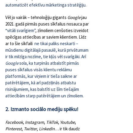
automatizēt efektīvu mārketinga stratēģiju.
Vēl jo vairāk – tehnoloģiju gigants 
Google 
jau 
2021. gadā pirmās puses sīkfailus nosauca par 
“vitāli svarīgiem”
, zīmoliem cenšoties izveidot 
spēcīgas attiecības ar saviem klientiem. Līdz 
ar to šie sīkfaili
  ne tikai paliks neskarti – 
mūsdienu digitālajā pasaulē, kurā privātumam 
ir tik milzīga nozīme, tie kļūs vēl svarīgāki. Arī 
Google 
sola, ka turpinās atbalstīt pirmās 
puses sīkfailus visās klientu reklāmu 
platformās, kur viņiem ir tieša saikne ar 
patērētājiem, kā arī padziļinās atbalstu 
risinājumiem, kas balstīti uz šīm tiešajām 
attiecībām starp patērētājiem un zīmoliem.
2. Izmanto sociālo mediju spēku!
Facebook
, 
Instagram
, 
TikTok
, 
Youtube
, 
Pinterest
, 
Twitter
, 
LinkedIn
… ir tik daudz 