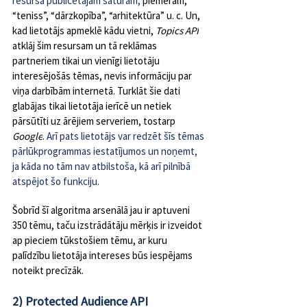
resursā publicētajam saturam, 
piemēram, 
“teniss”, “dārzkopība”, “arhitektūra” u. c. Un, 
kad lietotājs apmeklē kādu vietni, 
Topics API
atklāj šim resursam un tā reklāmas 
partneriem tikai un vienīgi lietotāju 
interesējošās tēmas, nevis informāciju par 
viņa darbībām internetā. Turklāt šie dati 
glabājas tikai lietotāja ierīcē un netiek 
pārsūtīti uz ārējiem serveriem, tostarp 
Google
. 
Arī pats lietotājs var redzēt šīs tēmas 
pārlūkprogrammas iestatījumos un noņemt, 
ja kāda no tām nav atbilstoša, kā arī pilnībā 
atspējot šo funkciju.
Šobrīd šī algoritma arsenālā jau ir aptuveni 
350 tēmu, taču izstrādātāju mērķis ir izveidot 
ap pieciem tūkstošiem tēmu, ar kuru 
palīdzību lietotāja intereses būs iespējams 
noteikt precīzāk.
2) Protected Audience API