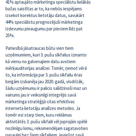
41%
 aptaujāto mārketinga speciālistu lielākās 
bažas saistītas ar to, ka nebūs iespējams 
izsekot korektus lietotāju datus, savukārt 
44% speciālistu prognozējuši mārketinga 
izdevumu pieaugumu par pieciem līdz pat 
25%.
Patiesībā jāsatraucas būtu vien tiem 
uzņēmumiem, kuri 3. pušu sīkfailus izmanto 
kā vienu no galvenajiem datu avotiem 
mērķauditorijas analīzei. Tomēr, ņemot vērā 
to, ka informācija par 3. pušu sīkfailu ēras 
beigām izskanēja jau 2020. gadā, visdrīzāk, 
šādu uzņēmumu ir palicis salīdzinoši maz un 
vairums jau ir veiksmīgi integrējis savā 
mārketinga stratēģijā citas efektīvas 
interneta lietotāju analīzes metodes. Ja 
tomēr esi starp tiem, kuru reklāmas 
aktivitātēs 3. pušu sīkfaili vēl joprojām spēlē 
nozīmīgu lomu, rekomendējam sagatavoties 
pasaulei bez šiem sīkfailiem, ieviešot savā 