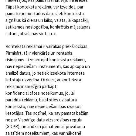
meklētājos, kas palīdz izzināt viņu intereses. 
Tāpat konteksta reklāmu var izveidot, par 
pamatu ņemot tādus datus jeb konteksta 
signālus kā diena un laiks, valsts, laikapstākļi, 
satiksmes noslogotība, konkrētās mājaslapas 
saturs, atrašanās vieta u. c.
Konteksta reklāmai ir vairākas priekšrocības. 
Pirmkārt, tā ir vienkāršs un rentabls 
risinājums – izmantojot konteksta reklāmu, 
nav nepieciešami instrumenti, kas apkopo un 
analizē datus, jo netiek izsekota interneta 
lietotāju uzvedība. Otrkārt, ar konteksta 
reklāmu ir sarežģīti pārkāpt 
konfidencialitātes noteikumus, jo, lai 
parādītu reklāmu, balstoties uz satura 
kontekstu, nav nepieciešamības izsekot 
lietotājus. Tas nozīmē, ka nav pamata bažām 
ne par Vispārīgo datu aizsardzības regulu 
(GDPR), ne arīdzan par citiem ar privātumu 
saistītiem noteikumiem, kas var nākotnē 