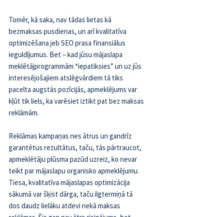
Tomēr, kā saka, nav tādas lietas kā 
bezmaksas pusdienas, un arī 
kvalitatīva 
optimizēšana jeb SEO
 prasa finansiālus 
ieguldījumus. Bet – kad jūsu mājaslapa 
meklētājprogrammām “iepatiksies” un uz jūs 
interesējošajiem atslēgvārdiem tā tiks 
pacelta augstās pozīcijās, apmeklējums var 
kļūt tik liels, ka varēsiet iztikt pat bez maksas 
reklāmām.
Reklāmas kampaņas nes ātrus un gandrīz 
garantētus rezultātus, taču, tās pārtraucot, 
apmeklētāju plūsma pazūd uzreiz, ko nevar 
teikt par mājaslapu organisko apmeklējumu. 
Tiesa, kvalitatīva mājaslapas optimizācija 
sākumā var šķist dārga, taču ilgtermiņā tā 
dos daudz lielāku atdevi nekā maksas 