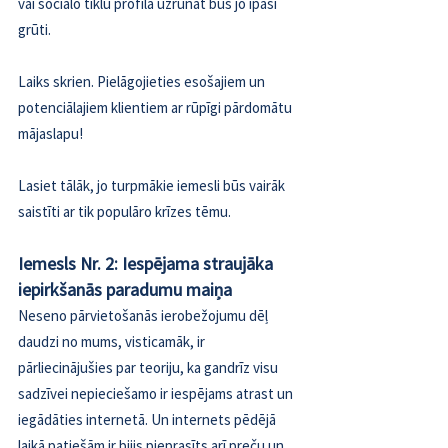
vai sociālo tīklu profila uzrunāt būs jo īpaši 
grūti.
Laiks skrien. Pielāgojieties esošajiem un 
potenciālajiem klientiem ar rūpīgi pārdomātu 
mājaslapu!
Lasiet tālāk, jo turpmākie iemesli būs vairāk 
saistīti ar tik populāro krīzes tēmu.
Iemesls Nr. 2: Iespējama straujāka 
iepirkšanās paradumu maiņa
Neseno pārvietošanās ierobežojumu dēļ 
daudzi no mums, visticamāk, ir 
pārliecinājušies par teoriju, ka gandrīz visu 
sadzīvei nepieciešamo ir iespējams atrast un 
iegādāties internetā. Un internets pēdējā 
laikā patiešām ir bijis pieprasīts arī preču un 