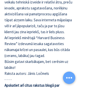
veikalu tehniskā izveide ir relatīvi ātra, preču 
ievade, aprakstu sagatavošana, norēķinu 
aktivizēšana vai pamatprocesu apgūšana 
tāpat aizņem laiku. Sava interneta mājaslapa 
vēl ir arī jāpopularizē, taču ja par to jūsu 
klienti jau zina iepriekš, tas ir liels pluss.
Arī iepriekš minētajā 
“Harvard Business 
Review” izdevumā
 iesaka sagatavoties 
nākamajai krīzei un pasaulei, kas būs citāda 
(cerams, labāka) jau tagad.
Būsim gatavi skarbākajam, bet cerēsim uz 
labāko!
Raksta autors: 
Jānis Ločmels
- - - -
Apskatiet arī citus rakstus blogā par 
mājaslapu tēmu:
Foto un vizualizāciju nozīme mājaslapā
Kā mājaslapas apmeklētību ietekmē iekšējais 
SEO?