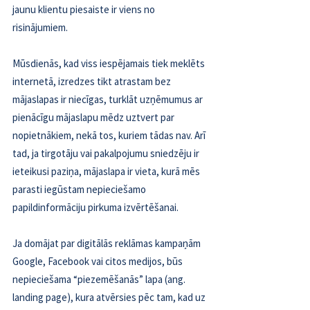
jaunu klientu piesaiste ir viens no 
risinājumiem.
Mūsdienās, kad viss iespējamais tiek meklēts 
internetā, izredzes tikt atrastam bez 
mājaslapas ir niecīgas, turklāt uzņēmumus ar 
pienācīgu mājaslapu mēdz uztvert par 
nopietnākiem, nekā tos, kuriem tādas nav. Arī 
tad, ja tirgotāju vai pakalpojumu sniedzēju ir 
ieteikusi paziņa, mājaslapa ir vieta, kurā mēs 
parasti iegūstam nepieciešamo 
papildinformāciju pirkuma izvērtēšanai.
Ja domājat par digitālās reklāmas kampaņām 
Google, Facebook vai citos medijos, būs 
nepieciešama “piezemēšanās” lapa (ang. 
landing page), kura atvērsies pēc tam, kad uz 