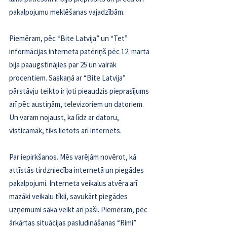
pakalpojumu meklēšanas vajadzībām.
Piemēram, pēc “Bite Latvija” un “Tet” 
informācijas interneta patēriņš pēc 12. marta 
bija paaugstinājies par 25 un vairāk 
procentiem. Saskaņā ar “Bite Latvija” 
pārstāvju teikto ir ļoti pieaudzis pieprasījums 
arī pēc austiņām, televizoriem un datoriem. 
Un varam nojaust, ka līdz ar datoru, 
visticamāk, tiks lietots arī internets.
Par iepirkšanos. Mēs varējām novērot, kā 
attīstās tirdzniecība internetā un piegādes 
pakalpojumi. Interneta veikalus atvēra arī 
mazāki veikalu tīkli, savukārt piegādes 
uzņēmumi sāka veikt arī paši. Piemēram, pēc 
ārkārtas situācijas pasludināšanas “Rimi” 