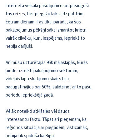
interneta veikala pasūtījumi esot pieauguši 
trīs reizes, bet piegāžu laiks līdz pat trim 
četrām dienām! Tas tikai parāda, ka šos 
pakalpojumus pēkšņi sāka izmantot krietni 
vairāk cilvēku, kuri, iespējams, iepriekš to 
nebija darījuši.
Arī mūsu uzturētajās 950 mājaslapās, kuras 
pieder izteikti pakalpojumu sektoram, 
vidējais lapu skatījumu skaits bija 
paaugstinājies par 50%, salīdzinot ar to pašu 
periodu iepriekšējā gadā.
Vēlāk noteikti atklāsies vēl daudz 
interesantu faktu. Tāpat arī pieņemam, ka 
reģionos situācija ar piegādēm, visticamāk, 
nebija tik spīdoša kā Rīgā.