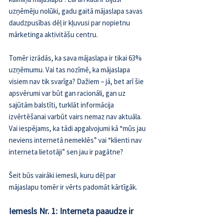
uzņēmēju nolūki, gadu gaitā mājaslapa savas 
daudzpusības dēļ ir kļuvusi par nopietnu 
mārketinga aktivitāšu centru.
Tomēr izrādās, ka sava mājaslapa ir tikai 
63% 
uzņēmumu
. Vai tas nozīmē, ka mājaslapa 
visiem nav tik svarīga? Dažiem – jā, bet arī šie 
apsvērumi var būt gan racionāli, gan uz 
sajūtām balstīti, turklāt informācija 
izvērtēšanai varbūt vairs nemaz nav aktuāla. 
Vai iespējams, ka tādi apgalvojumi kā “mūs jau 
neviens internetā nemeklēs” vai “klienti nav 
interneta lietotāji” sen jau ir pagātne?
Šeit būs vairāki iemesli, kuru dēļ par 
mājaslapu tomēr ir vērts padomāt kārtīgāk.
Iemesls Nr. 1: Interneta paaudze ir 