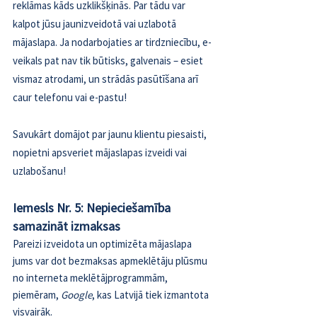
reklāmas kāds uzklikšķinās. Par tādu var 
kalpot jūsu jaunizveidotā vai uzlabotā 
mājaslapa. Ja nodarbojaties ar tirdzniecību, e-
veikals pat nav tik būtisks, galvenais – esiet 
vismaz atrodami, un strādās pasūtīšana arī 
caur telefonu vai e-pastu!
Savukārt domājot par jaunu klientu piesaisti, 
nopietni apsveriet mājaslapas izveidi vai 
uzlabošanu!
Iemesls Nr. 5: Nepieciešamība 
samazināt izmaksas
Pareizi izveidota un optimizēta mājaslapa 
jums var dot bezmaksas apmeklētāju plūsmu 
no interneta meklētājprogrammām, 
piemēram, 
Google
, kas Latvijā tiek izmantota 
visvairāk.