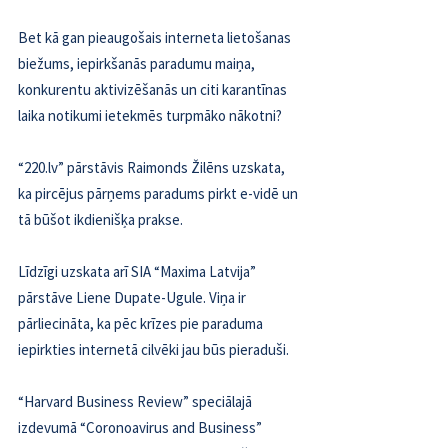
Bet kā gan pieaugošais interneta lietošanas 
biežums, iepirkšanās paradumu maiņa, 
konkurentu aktivizēšanās un citi karantīnas 
laika notikumi ietekmēs turpmāko nākotni?
“220.lv” pārstāvis Raimonds Žilēns uzskata, 
ka pircējus pārņems paradums pirkt e-vidē un 
tā būšot ikdienišķa prakse.
Līdzīgi uzskata arī SIA “Maxima Latvija” 
pārstāve Liene Dupate-Ugule. Viņa ir 
pārliecināta, ka pēc krīzes pie paraduma 
iepirkties internetā cilvēki jau būs pieraduši.
“Harvard Business Review” speciālajā 
izdevumā “Coronoavirus and Business” 