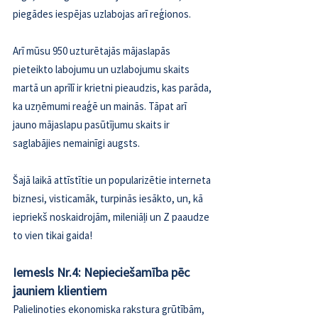
piegādes iespējas uzlabojas arī reģionos.
Arī mūsu 950 uzturētajās mājaslapās 
pieteikto labojumu un uzlabojumu skaits 
martā un aprīlī ir krietni pieaudzis, kas parāda, 
ka uzņēmumi reaģē un mainās. Tāpat arī 
jauno mājaslapu pasūtījumu skaits ir 
saglabājies nemainīgi augsts.
Šajā laikā attīstītie un popularizētie interneta 
biznesi, visticamāk, turpinās iesākto, un, kā 
iepriekš noskaidrojām, mileniāļi un Z paaudze 
to vien tikai gaida!
Iemesls Nr.4: Nepieciešamība pēc 
jauniem klientiem
Palielinoties ekonomiska rakstura grūtībām, 