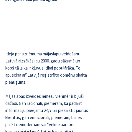
Ideja par uzņēmuma mājaslapu veidošanu 
Latvijā aizsākās jau 2000. gadu sākumā un 
kopš tā laika ir kļuvusi tikai populārāka. To 
apliecina arī Latvijā reģistrēto 
domēnu skaita 
pieaugums
.
Mājaslapas izveides iemesli vienmēr ir bijuši 
dažādi. Gan racionāli, piemēram, kā padarīt 
informāciju pieejamu 24/7 un piesaistīt jaunus 
klientus, gan emocionāli, piemēram, bailes 
palikt nemodernam vai “vēlme pārspēt 
kaimiņa mājaslapu”. Lai arī kādi ir bijuši 