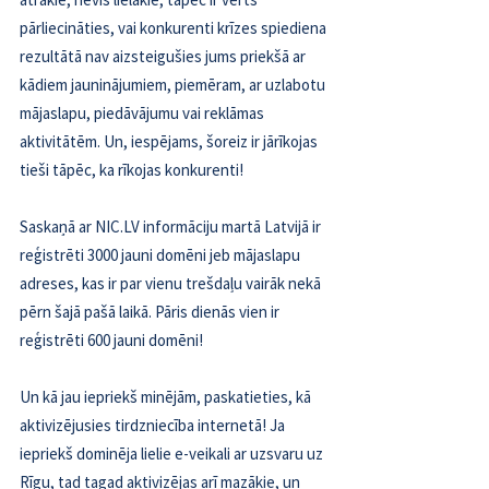
pārliecināties, vai konkurenti krīzes spiediena 
rezultātā nav aizsteigušies jums priekšā ar 
kādiem jauninājumiem, piemēram, ar uzlabotu 
mājaslapu, piedāvājumu vai reklāmas 
aktivitātēm. Un, iespējams, šoreiz ir jārīkojas 
tieši tāpēc, ka rīkojas konkurenti!
Saskaņā ar NIC.LV informāciju martā Latvijā ir 
reģistrēti 3000 jauni domēni jeb mājaslapu 
adreses, kas ir par vienu trešdaļu vairāk nekā 
pērn šajā pašā laikā. Pāris dienās vien ir 
reģistrēti 600 jauni domēni!
Un kā jau iepriekš minējām, paskatieties, kā 
aktivizējusies tirdzniecība internetā! Ja 
iepriekš dominēja lielie e-veikali ar uzsvaru uz 
Rīgu, tad tagad aktivizējas arī mazākie, un 