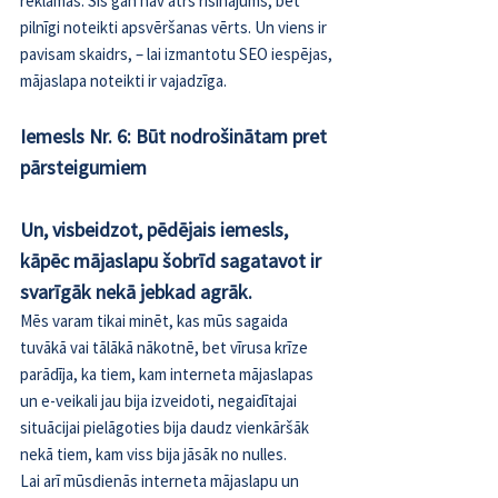
reklāmas. Šis gan nav ātrs risinājums, bet 
pilnīgi noteikti apsvēršanas vērts. Un viens ir 
pavisam skaidrs, – lai izmantotu SEO iespējas, 
mājaslapa noteikti ir vajadzīga.
Iemesls Nr. 6: Būt nodrošinātam pret 
pārsteigumiem
Un, visbeidzot, pēdējais iemesls, 
kāpēc mājaslapu šobrīd sagatavot ir 
svarīgāk nekā jebkad agrāk.
Mēs varam tikai minēt, kas mūs sagaida 
tuvākā vai tālākā nākotnē, bet vīrusa krīze 
parādīja, ka tiem, kam interneta mājaslapas 
un e-veikali jau bija izveidoti, negaidītajai 
situācijai pielāgoties bija daudz vienkāršāk 
nekā tiem, kam viss bija jāsāk no nulles.
Lai arī mūsdienās interneta mājaslapu un 