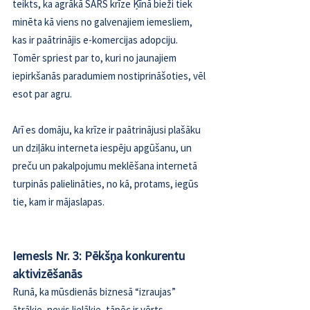
teikts, ka agrākā SARS krīze Ķīnā bieži tiek 
minēta kā viens no galvenajiem iemesliem, 
kas ir paātrinājis e-komercijas adopciju. 
Tomēr spriest par to, kuri no jaunajiem 
iepirkšanās paradumiem nostiprināšoties, vēl 
esot par agru.
Arī es domāju, ka krīze ir paātrinājusi plašāku 
un dziļāku interneta iespēju apgūšanu, un 
preču un pakalpojumu meklēšana internetā 
turpinās palielināties, no kā, protams, iegūs 
tie, kam ir mājaslapas.
Iemesls Nr. 3: Pēkšņa konkurentu 
aktivizēšanās
Runā, ka mūsdienās biznesā “izraujas” 
ātrākie, nevis lielākie, tāpēc ir vērts 