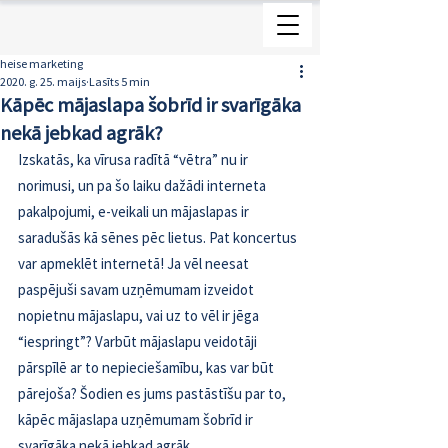
heise marketing
2020. g. 25. maijs
Lasīts 5 min
Kāpēc mājaslapa šobrīd ir svarīgāka
nekā jebkad agrāk?
Izskatās, ka vīrusa radītā “vētra” nu ir 
norimusi, un pa šo laiku dažādi interneta 
pakalpojumi, e-veikali un mājaslapas ir 
saradušās kā sēnes pēc lietus. Pat koncertus 
var apmeklēt internetā! Ja vēl neesat 
paspējuši savam uzņēmumam izveidot 
nopietnu mājaslapu, vai uz to vēl ir jēga 
“iespringt”? Varbūt mājaslapu veidotāji 
pārspīlē ar to nepieciešamību, kas var būt 
pārejoša? Šodien es jums pastāstīšu par to, 
kāpēc mājaslapa uzņēmumam šobrīd ir 
svarīgāka nekā jebkad agrāk.