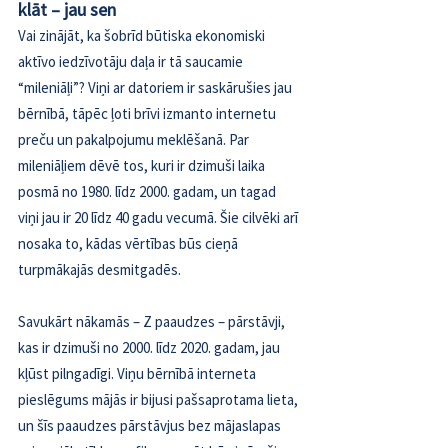
klāt – jau sen
Vai zinājāt, ka šobrīd būtiska ekonomiski 
aktīvo iedzīvotāju daļa ir tā saucamie 
“mileniāļi”? Viņi ar datoriem ir saskārušies jau 
bērnībā, tāpēc ļoti brīvi izmanto internetu 
preču un pakalpojumu meklēšanā. Par 
mileniāļiem dēvē tos, kuri ir dzimuši laika 
posmā no 1980. līdz 2000. gadam, un tagad 
viņi jau ir 20 līdz 40 gadu vecumā. Šie cilvēki arī 
nosaka to, kādas vērtības būs cieņā 
turpmākajās desmitgadēs.
Savukārt nākamās – Z paaudzes – pārstāvji, 
kas ir dzimuši no 2000. līdz 2020. gadam, jau 
kļūst pilngadīgi. Viņu bērnībā interneta 
pieslēgums mājās ir bijusi pašsaprotama lieta, 
un šīs paaudzes pārstāvjus bez mājaslapas 