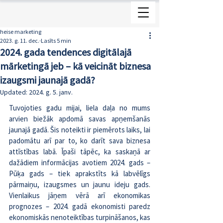
heise marketing
2023. g. 11. dec.
Lasīts 5 min
2024. gada tendences digitālajā
mārketingā jeb – kā veicināt biznesa
izaugsmi jaunajā gadā?
Updated:
2024. g. 5. janv.
Tuvojoties gadu mijai, liela daļa no mums 
arvien biežāk apdomā savas apņemšanās 
jaunajā gadā. Šis noteikti ir piemērots laiks, lai 
padomātu arī par to, ko darīt sava biznesa 
attīstības labā. Īpaši tāpēc, ka saskaņā ar 
dažādiem informācijas avotiem 2024. gads – 
Pūķa gads – tiek aprakstīts kā labvēlīgs 
pārmaiņu, izaugsmes un jaunu ideju gads. 
Vienlaikus jāņem vērā arī ekonomikas 
prognozes – 2024. gadā ekonomisti paredz 
ekonomiskās nenoteiktības turpināšanos, kas 