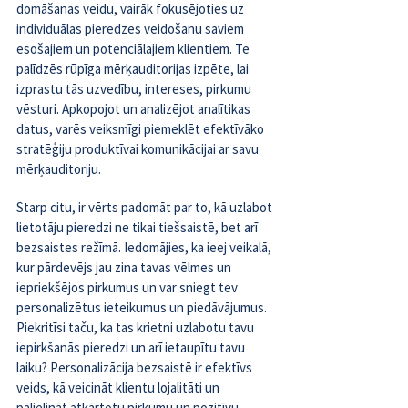
domāšanas veidu, vairāk fokusējoties uz 
individuālas pieredzes veidošanu saviem 
esošajiem un potenciālajiem klientiem. Te 
palīdzēs rūpīga mērķauditorijas izpēte, lai 
izprastu tās uzvedību, intereses, pirkumu 
vēsturi. Apkopojot un analizējot analītikas 
datus, varēs veiksmīgi piemeklēt efektīvāko 
stratēģiju produktīvai komunikācijai ar savu 
mērķauditoriju.
Starp citu, ir vērts padomāt par to, kā uzlabot 
lietotāju pieredzi ne tikai tiešsaistē, bet arī 
bezsaistes režīmā. Iedomājies, ka ieej veikalā, 
kur pārdevējs jau zina tavas vēlmes un 
iepriekšējos pirkumus un var sniegt tev 
personalizētus ieteikumus un piedāvājumus. 
Piekritīsi taču, ka tas krietni uzlabotu tavu 
iepirkšanās pieredzi un arī ietaupītu tavu 
laiku? Personalizācija bezsaistē ir efektīvs 
veids, kā veicināt klientu lojalitāti un 
palielināt atkārtotu pirkumu un pozitīvu 