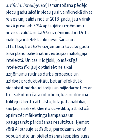
artificial intelligence
) izmantošana pēdējo 
piecu gadu laikā ir pieaugusi vairāk nekā divas 
reizes un, salīdzinot ar 2018. gadu, jau vairāk 
nekā puse jeb 52% aptaujāto uzņēmumu 
novirza vairāk nekā 5% uzņēmuma budžeta 
mākslīgā intelekta rīku ieviešanai un 
attīstībai, bet 63% uzņēmumu tuvāko gadu 
laikā plāno palielināt investīcijas mākslīgajā 
intelektā. Un tas ir loģiski, jo mākslīgā 
intelekta rīki ļauj optimizēt ne tikai 
uzņēmumu rutīnas darba procesus un 
uzlabot produktivitāti, bet arī efektīvāk 
piesaistīt mērķauditoriju un mijiedarboties ar 
to – sākot no čata robotiem, kas nodrošina 
tūlītēju klientu atbalstu, līdz pat analītikai, 
kas ļauj analizēt klientu uzvedību, atbilstoši 
optimizēt mārketinga kampaņas un 
paaugstināt pārdošanas rezultātus. Ņemot 
vērā AI straujo attīstību, paredzams, ka tā 
popularitāte un pielietošanas iespējas augs 