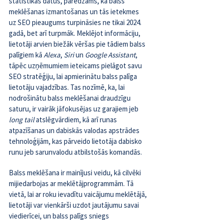
statistikas datus, paredzams, ka balss 
meklēšanas izmantošanas un tās ietekmes 
uz SEO pieaugums turpināsies ne tikai 2024. 
gadā, bet arī turpmāk. Meklējot informāciju, 
lietotāji arvien biežāk vēršas pie tādiem balss 
palīgiem kā 
Alexa
, 
Siri 
un 
Google Assistant
, 
tāpēc uzņēmumiem ieteicams pielāgot savu 
SEO stratēģiju, lai apmierinātu balss palīga 
lietotāju vajadzības. Tas nozīmē, ka, lai 
nodrošinātu balss meklēšanai draudzīgu 
saturu, ir vairāk jāfokusējas uz garajiem jeb
long tail 
atslēgvārdiem, kā arī runas 
atpazīšanas un dabiskās valodas apstrādes 
tehnoloģijām, kas pārveido lietotāja dabisko 
runu jeb sarunvalodu atbilstošās komandās.
Balss meklēšana ir mainījusi veidu, kā cilvēki 
mijiedarbojas ar meklētājprogrammām. Tā 
vietā, lai ar roku ievadītu vaicājumu meklētājā, 
lietotāji var vienkārši uzdot jautājumu savai 
viedierīcei, un balss palīgs sniegs 