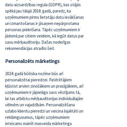
datu aizsardzības regula (GDPR), kas stājās 
spēkā jau tālajā 2018. gadā, paredz, ka 
uzņēmumiem pirms lietotāju datu ievākšanas 
un izmantošanas ir jāsaņem nepārprotama 
personas piekrišana. Tāpēc uzņēmumiem ir 
jādomā par citiem veidiem, kā iegūt datus par 
savu mērķauditoriju. Dažas noderīgas 
rekomendācijas atradīsi 
šeit
.
Personalizēts mārketings
2024. gadā būtiska nozīme būs arī 
personalizētai pieredzei. Patērētājiem 
kļūstot arvien zinošākiem un prasīgākiem, arī 
uzņēmumiem ir jāpielāgo savs vēstījums tā, 
lai tas atbilstu mērķauditorijas individuālajām 
vēlmēm un vajadzībām. Personalizēšana 
uzlabo klientu pieredzi un veicina lojalitāti un 
reklāmguvumus, tāpēc uzņēmumiem 
ieteicams mainīt masveida mārketinga 