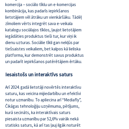
komercija – sociālo tīklu un e-komercijas 
kombinācija, kas padarīs iepirkšanos 
lietotājiem vēl ātrāku un vienkāršāku. Tādēļ 
zīmoliem vērts integrēt sava e-veikala 
katalogu sociālajos tīklos, ļaujot lietotājiem 
iegādāties produktus tieši tur, kur viņi ik 
dienu uzturas. Sociālie tīkli gan nekļūs par 
tiešsaistes veikaliem, bet kalpos kā lieliska 
platforma, kur demonstrēt savus produktus 
un padarīt iepirkšanos patērētājiem ērtāku.
Iesaistošs un interaktīvs saturs
Arī 2024. gadā lietotāji novērtēs interaktīvu 
saturu, kas veicina mijiedarbību un efektīvi 
notur uzmanību. To apliecina arī “Mediafly”, 
Čikāgas tehnoloģiju uzņēmuma, 
pētījums
, 
kurā secināts, ka interaktīvais saturs 
piesaista uzmanību par 52,6% vairāk nekā 
statisks saturs, kā arī tas ļauj ilgāk noturēt 