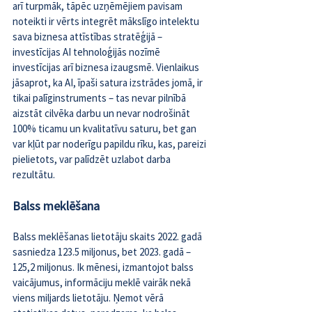
arī turpmāk, tāpēc uzņēmējiem pavisam 
noteikti ir vērts integrēt mākslīgo intelektu 
sava biznesa attīstības stratēģijā – 
investīcijas AI tehnoloģijās nozīmē 
investīcijas arī biznesa izaugsmē. Vienlaikus 
jāsaprot, ka AI, īpaši satura izstrādes jomā, ir 
tikai palīginstruments – tas nevar pilnībā 
aizstāt cilvēka darbu un nevar nodrošināt 
100% ticamu un kvalitatīvu saturu, bet gan 
var kļūt par noderīgu papildu rīku, kas, pareizi 
pielietots, var palīdzēt uzlabot darba 
rezultātu.
Balss meklēšana
Balss meklēšanas 
lietotāju skaits
 2022. gadā 
sasniedza 123.5 miljonus, bet 2023. gadā – 
125,2 miljonus. Ik mēnesi, izmantojot balss 
vaicājumus, informāciju meklē vairāk nekā 
viens miljards lietotāju. Ņemot vērā 