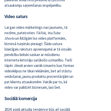
atsauksmju saņemšanas iespējamību.
Video saturs
Lai gan video mārketings nav jaunums, tā 
nozīme, pateicoties 
TikTok
, 
YouTube 
Shorts
 un līdzīgām īso video platformām, 
biznesā turpinās pieaugt. Šāda satura 
īslaicīgais raksturs apvienojumā ar tā vizuālo 
pievilcību lieliski saskan ar mūsdienu 
interneta lietotāju sarūkošo uzmanību. Tieši 
tāpēc zīmoli arvien vairāk izmanto īsas formas 
videoklipus ne tikai reklāmām, bet arī stāstu 
veidošanai, jaunu produktu prezentācijām un 
pat klientu atsauksmēm. Vairāk par to, kā 
video var palīdzēt biznesam, lasi 
šeit
.
Sociālā komercija
2024. gadā aktuāla tendence būs arī sociālā 