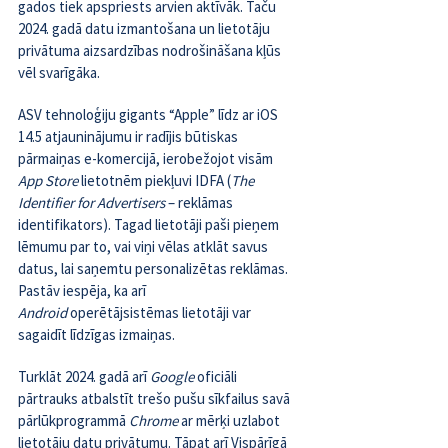
gados tiek apspriests arvien aktīvāk. Taču 
2024. gadā datu izmantošana un lietotāju 
privātuma aizsardzības nodrošināšana kļūs 
vēl svarīgāka.
ASV tehnoloģiju gigants “Apple” līdz ar iOS 
14.5 
atjauninājumu
 ir radījis būtiskas 
pārmaiņas e-komercijā, ierobežojot visām 
App Store
 lietotnēm piekļuvi IDFA (
The 
Identifier for Advertisers
 – reklāmas 
identifikators). Tagad lietotāji paši pieņem 
lēmumu par to, vai viņi vēlas atklāt savus 
datus, lai saņemtu personalizētas reklāmas. 
Pastāv iespēja, ka arī 
Android
 operētājsistēmas lietotāji var 
sagaidīt līdzīgas izmaiņas.
Turklāt 2024. gadā arī 
Google 
oficiāli 
pārtrauks atbalstīt trešo pušu sīkfailus savā 
pārlūkprogrammā 
Chrome 
ar mērķi uzlabot 
lietotāju datu privātumu. Tāpat arī Vispārīgā 