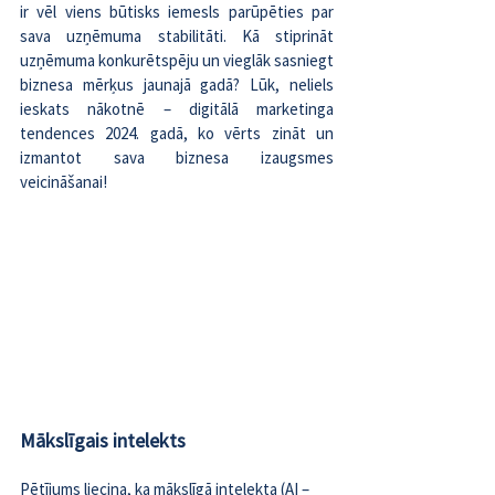
ir vēl viens būtisks iemesls parūpēties par 
sava uzņēmuma stabilitāti. Kā stiprināt 
uzņēmuma konkurētspēju un vieglāk sasniegt 
biznesa mērķus jaunajā gadā? Lūk, neliels 
ieskats nākotnē – digitālā marketinga 
tendences 2024. gadā, ko vērts zināt un 
izmantot sava biznesa izaugsmes 
veicināšanai!
Mākslīgais intelekts
Pētījums
 liecina, ka mākslīgā intelekta (AI – 