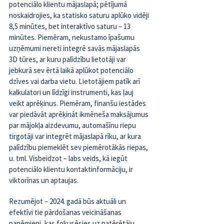
potenciālo klientu mājaslapā; pētījumā 
noskaidrojies, ka statisko saturu aplūko vidēji 
8,5 minūtes, bet interaktīvo saturu – 13 
minūtes. Piemēram, nekustamo īpašumu 
uzņēmumi nereti integrē savās mājaslapās 
3D tūres, ar kuru palīdzību lietotāji var 
jebkurā sev ērtā laikā aplūkot potenciālo 
dzīves vai darba vietu. Lietotājiem patīk arī 
kalkulatori un līdzīgi instrumenti, kas ļauj 
veikt aprēķinus. Piemēram, finanšu iestādes 
var piedāvāt aprēķināt ikmēneša maksājumus 
par mājokļa aizdevumu, automašīnu riepu 
tirgotāji var integrēt mājaslapā rīku, ar kura 
palīdzību piemeklēt sev piemērotākās riepas, 
u. tml. Visbeidzot – labs veids, kā iegūt 
potenciālo klientu kontaktinformāciju, ir 
viktorīnas un aptaujas.
Rezumējot – 2024. gadā būs aktuāli un 
efektīvi tie pārdošanas veicināšanas 
paņēmieni, kas fokusēsies uz patērētāju 