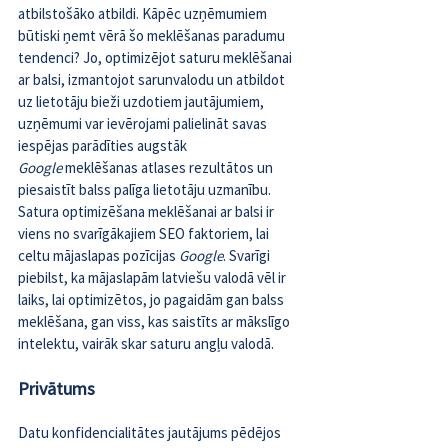
atbilstošāko atbildi. Kāpēc uzņēmumiem 
būtiski ņemt vērā šo meklēšanas paradumu 
tendenci? Jo, optimizējot saturu meklēšanai 
ar balsi, izmantojot sarunvalodu un atbildot 
uz lietotāju bieži uzdotiem jautājumiem, 
uzņēmumi var ievērojami palielināt savas 
iespējas parādīties augstāk 
Google 
meklēšanas atlases rezultātos un 
piesaistīt balss palīga lietotāju uzmanību. 
Satura optimizēšana meklēšanai ar balsi ir 
viens no svarīgākajiem SEO faktoriem, lai 
celtu mājaslapas pozīcijas 
Google
. Svarīgi 
piebilst, ka mājaslapām latviešu valodā vēl ir 
laiks, lai optimizētos, jo pagaidām gan balss 
meklēšana, gan viss, kas saistīts ar mākslīgo 
intelektu, vairāk skar saturu angļu valodā.
Privātums
Datu konfidencialitātes jautājums pēdējos 