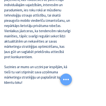
individuālajām vajadzībām, interesēm un 
paradumiem, ies roku rokā ar mūsdienu 
tehnoloģiju straujo attīstību, tai skaitā 
pieaugošo mobilo viedierīču izmantošanu, un 
nepārkāps lietotāju privātuma robežas. 
Vienlaikus jāatceras, ka tendencēm raksturīgi 
mainīties, tāpēc svarīgi regulāri sekot līdzi 
aktualitātēm un nekavēties ar savas 
mārketinga stratēģijas optimizēšanu, kas 
ļaus gūt un saglabāt priekšroku attiecībā 
pret konkurentiem.
Sazinies ar mums
 un uzzini par iespējām, kā 
tieši tu vari stiprināt sava uzņēmuma 
mārketinga stratēģiju un paplašināt lojālo 
klientu loku!
Digitālais mārketings