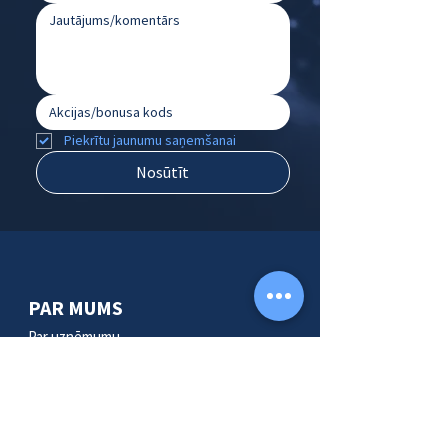
Piekrītu jaunumu saņemšanai
Nosūtīt
PAR MUMS
Par uzņēmumu
Mūsu komanda
KONTAKTI
SIA "heise marketing"