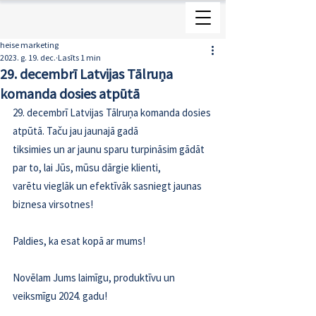
heise marketing
2023. g. 19. dec.
Lasīts 1 min
29. decembrī Latvijas Tālruņa
komanda dosies atpūtā
29. decembrī Latvijas Tālruņa komanda dosies 
atpūtā. Taču jau jaunajā gadā
tiksimies un ar jaunu sparu turpināsim gādāt 
par to, lai Jūs, mūsu dārgie klienti,
varētu vieglāk un efektīvāk sasniegt jaunas 
biznesa virsotnes!
Paldies, ka esat kopā ar mums!
Novēlam Jums laimīgu, produktīvu un 
veiksmīgu 2024. gadu!