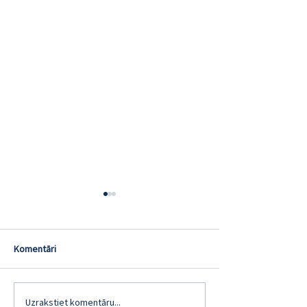
Komentāri
Uzrakstiet komentāru...
Google Shopping Ads ienāk
Maksas reklāmas