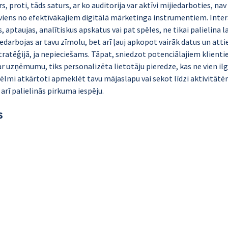
rs, proti, tāds saturs, ar ko auditorija var aktīvi mijiedarboties, nav
viens no efektīvākajiem digitālā mārketinga instrumentiem. Intera
, aptaujas, analītiskus apskatus vai pat spēles, ne tikai palielina la
edarbojas ar tavu zīmolu, bet arī ļauj apkopot vairāk datus un attie
ratēģijā, ja nepieciešams. Tāpat, sniedzot potenciālajiem klienti
ar uzņēmumu, tiks personalizēta lietotāju pieredze, kas ne vien ilg
vēlmi atkārtoti apmeklēt tavu mājaslapu vai sekot līdzi aktivitā
 arī palielinās pirkuma iespēju.
s