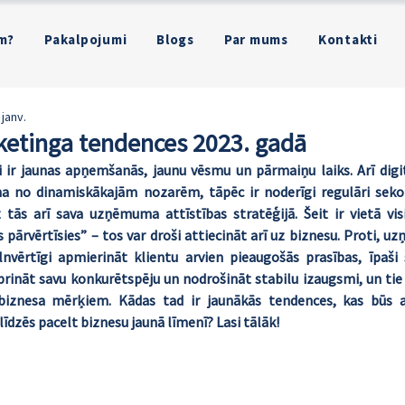
m?
Pakalpojumi
Blogs
Par mums
Kontakti
 janv.
rketinga tendences 2023. gadā
i ir jaunas apņemšanās, jaunu vēsmu un pārmaiņu laiks. Arī digit
na no dinamiskākajām nozarēm, tāpēc ir noderīgi regulāri sekot
tās arī sava uzņēmuma attīstības stratēģijā. Šeit ir vietā vis
s pārvērtīsies” – tos var droši attiecināt arī uz biznesu. Proti, u
lnvērtīgi apmierināt klientu arvien pieaugošās prasības, īpaši š
iprināt savu konkurētspēju un nodrošināt stabilu izaugsmi, un tie 
iznesa mērķiem. Kādas tad ir jaunākās tendences, kas būs akt
dzēs pacelt biznesu jaunā līmenī? Lasi tālāk! 