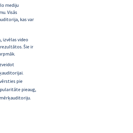
lo mediju 
mu. Visās 
uditorija, kas var 
 izvēlas video 
ezultātos. Šie ir 
turpmāk.
zveidot 
auditorijai. 
vērsties pie 
opularitāte pieaug, 
 mērķauditoriju.