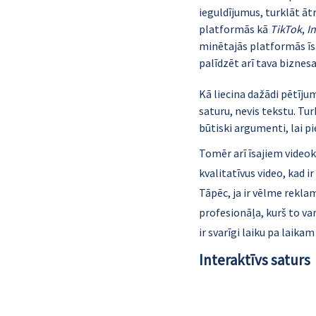
ieguldījumus, turklāt ātr
platformās kā 
TikTok
, 
I
minētajās platformās īsā 
palīdzēt arī tava biznes
Kā liecina dažādi pētīju
saturu, nevis tekstu. Tu
būtiski argumenti, lai 
Tomēr arī īsajiem videokl
kvalitatīvus video, kad i
Tāpēc, ja ir vēlme reklam
profesionāļa, kurš to var
ir svarīgi laiku pa laika
Interaktīvs saturs