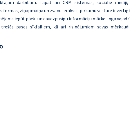
iktajām darbībām. Tāpat arī CRM sistēmas, sociālie mediji, a
s formas, ziņapmaiņa un zvanu ieraksti, pirkumu vēsture ir vērtīgi
espējams iegūt plašu un daudzpusīgu informāciju mārketinga vajad
rešās puses sīkfailiem, kā arī risinājumiem savas mērķaudito
eo