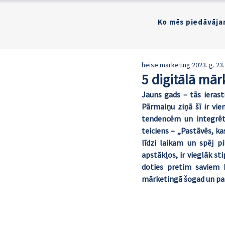
Ko mēs piedāvāja
heise marketing
2023. g. 23.
5 digitālā mā
Jauns gads – tās ierast
Pārmaiņu ziņā šī ir vie
tendencēm un integrēt 
teiciens – „Pastāvēs, ka
līdzi laikam un spēj pi
apstākļos, ir vieglāk st
doties pretim saviem b
mārketingā šogad un palī