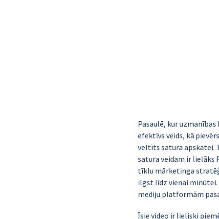
Pasaulē, kur uzmanības 
efektīvs veids, kā pievē
veltīts satura apskatei.
satura veidam ir 
lielāks 
tīklu mārketinga stratēģi
ilgst līdz vienai minūtei.
mediju platformām pasa
Īsie video ir lieliski pi