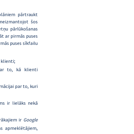
plāniem pārtraukt 
 neizmantojot šos 
etņu pārlūkošanas 
āt ar pirmās puses 
mās puses sīkfailu 
klienti;
r to, kā klienti 
mācijai par to, kuri 
s ir lielāks nekā 
ākajiem ir 
Google 
as apmeklētājiem, 