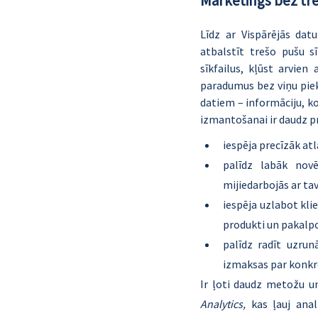
Mārketings bez tre
Līdz ar Vispārējās da
atbalstīt trešo pušu s
sīkfailus, kļūst arvien
paradumus bez viņu piek
datiem – informāciju, ko
izmantošanai ir daudz pr
iespēja precīzāk at
palīdz labāk novē
mijiedarbojās ar t
iespēja uzlabot kli
produkti un pakalpo
palīdz radīt uzrun
izmaksas par konkr
Ir ļoti daudz metožu un
Analytics,
 kas ļauj anal