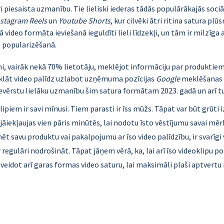
i piesaista uzmanību. Tie lieliski iederas tādās populārākajās sociā
nstagram Reels
 un 
Youtube Shorts
, kur cilvēki ātri ritina satura plūs
video formāta ieviešanā ieguldīti lieli līdzekļi, un tām ir milzīga a
a popularizēšanā. 
mi, vairāk nekā 70% lietotāju, meklējot informāciju par produktiem,
rklāt video palīdz uzlabot uzņēmuma pozīcijas 
Google
 meklēšanas r
pievērstu lielāku uzmanību šim satura formātam 2023. gadā un arī 
ipiem ir savi mīnusi. Tiem parasti ir īss mūžs. Tāpat var būt grūti i
r jāiekļaujas vien pāris minūtēs, lai nodotu īsto vēstījumu savai mērķ
ēt savu produktu vai pakalpojumu ar īso video palīdzību, ir svarīgi 
 regulāri nodrošināt. Tāpat jāņem vērā, ka, lai arī īso videoklipu p
m veidot arī garas formas video saturu, lai maksimāli plaši aptvertu