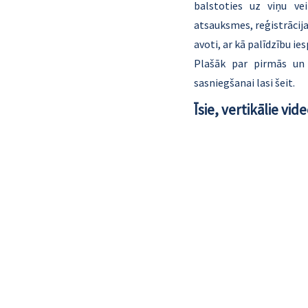
balstoties uz viņu ve
atsauksmes, reģistrācija
avoti, ar kā palīdzību i
Plašāk par pirmās un t
sasniegšanai lasi 
šeit
.
Īsie, vertikālie vid