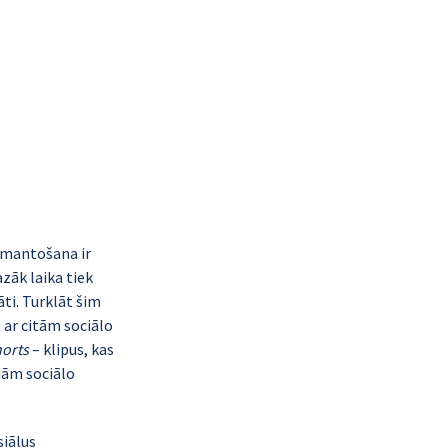
zmantošana ir 
zāk laika tiek 
ti. Turklāt šim 
 ar citām sociālo 
orts
– klipus, kas 
jām sociālo 
siālus 