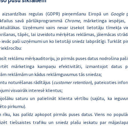
šo pušu sīkfailiem 
tu aizsardzības regulas (GDPR) pieņemšanu Eiropā un 
Google
 
īkfailus savā pārlūkprogrammā 
Chrome
, mārketinga iespējas,
 aktuālākas. Uzņēmumi vairs nevar izsekot lietotāju tīmekļa vi
rišanas, tāpēc, lai izveidotu mērķētas reklāmas, jāiemācas strād
 ievāc paši uzņēmumi un ko lietotāji sniedz labprātīgi. Turklāt pir
iekšrocību:
lasīt reklāmu mērķauditoriju, jo pirmās puses datus nodrošina paši 
rtēt mārketinga kampaņu efektivitāti, izmantojot datus pa
avām reklāmām un kādus reklāmguvumus tās sniedza;
entu noturēšanas rādītājus (
customer retention
), pateicoties infor
jumi visvairāk interesē klientus;
ājošāku saturu un palielināt klienta vērtību (sajūtu, ka ieguvum
ēto pirkumu).
 rīku, kas palīdz apkopot pirmās puses datus. Viens no populār
izēt tiešsaistes trafiku un sniedz plašu ieskatu par mājaslap