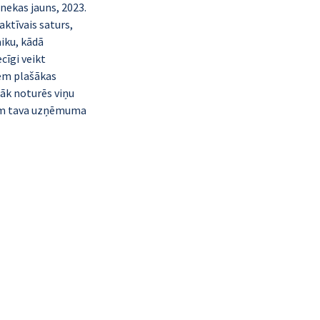
 nekas jauns, 2023. 
ktīvais saturs, 
iku, kādā 
cīgi veikt 
em plašākas 
āk noturēs viņu 
tēm tava uzņēmuma 