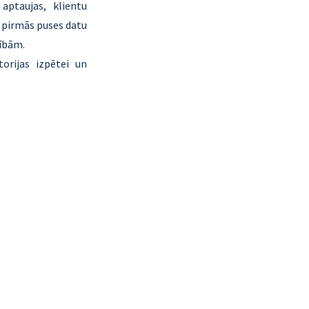
ptaujas, klientu 
 pirmās puses datu 
zībām.
rijas izpētei un 