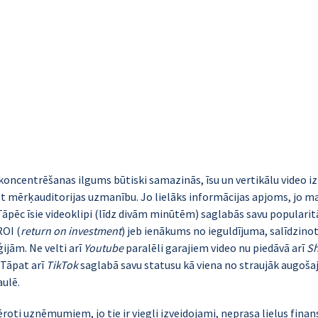
koncentrēšanas ilgums būtiski samazinās, īsu un vertikālu video i
rst mērķauditorijas uzmanību. Jo lielāks informācijas apjoms, jo ma
 Tāpēc īsie videoklipi (līdz divām minūtēm) saglabās savu popularitā
ROI
 (
return on investment
) jeb ienākums no ieguldījuma, salīdzinot
jām. Ne velti arī 
Youtube
 paralēli garajiem video nu piedāvā arī 
Sh
 Tāpat arī 
TikTok
 saglabā savu statusu kā viena no straujāk augoša
ulē.
emēroti uzņēmumiem, jo tie ir viegli izveidojami, neprasa lielus finan