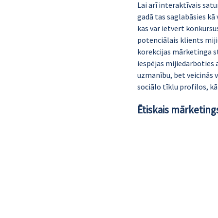
Lai arī interaktīvais satu
gadā tas saglabāsies kā 
kas var ietvert konkursus
potenciālais klients miji
korekcijas mārketinga st
iespējas mijiedarboties 
uzmanību, bet veicinās 
sociālo tīklu profilos, kā
Ētiskais mārketing