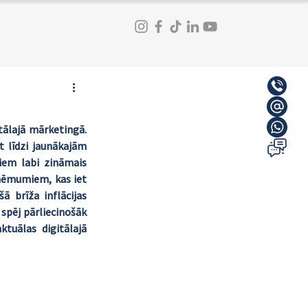
ālajā mārketingā. 
 līdzi jaunākajām 
iem labi zināmais 
zņēmumiem, kas iet 
ā brīža inflācijas 
spēj pārliecinošāk 
uālas digitālajā 